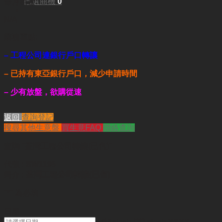
已選商機
0
每月租金:
N/A
業務重點:
– 工程公司連銀行戶口轉讓
– 已持有東亞銀行戶口，減少申請時間
– 少有放盤，欲購從速
返回
查詢登記
搜尋其他生意盤
買生意FAQ
聯絡查詢
查詢
"荃灣工程公司轉讓(已售)"
代號 :
SW1195
簡介 :
荃灣工程公司轉讓(已售)
"
*
" 為必填
日期
MM slash DD slash YYYY