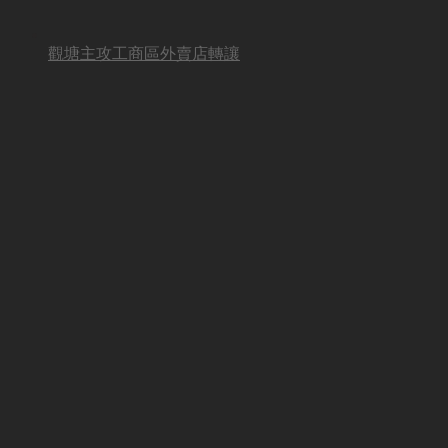
觀塘主攻工商區外賣店轉讓