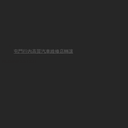
屯門行內高質汽車維修店轉讓
BUSINESS HOT