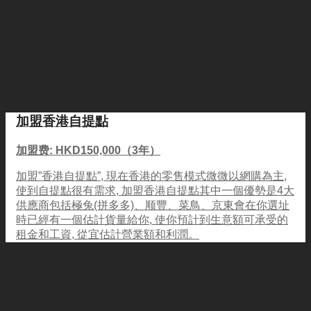
加盟香港自提點
加盟费: HKD150,000（3年）
加盟”香港自提點”, 現在香港的零售模式微微以網購為主,
使到自提點很有需求, 加盟香港自提點其中一個優勢是4大
供應商包括極兔(拼多多)、顺豐、菜鳥、京東會在你選址
時已經有一個估計貨量給你, 使你預計到生意額可承受的
租金和工資, 從宜估計營業額和利潤。