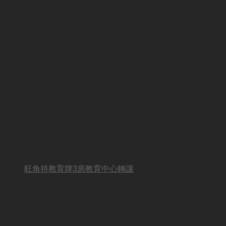
旺角持教育牌3房教育中心轉讓
BUSINESS OTHER