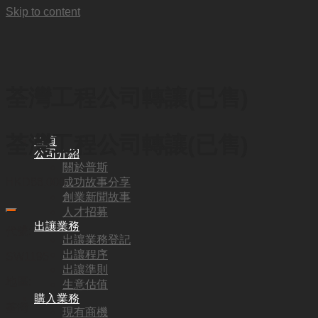
Skip to content
荃灣工程公司轉讓(已售)
荃灣工程公司轉讓(已售)
首頁
公司介紹
關於普斯
成功故事分享
HKD
88,000
創業新聞故事
人才招募
出讓業務
代號:
出讓業務登記
出讓程序
SW1195
出讓準則
地區:
生意估值
購入業務
荃灣
現有商機