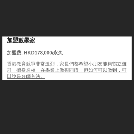
加盟數學家
加盟费: HKD178,000/永久
香港教育競爭非常激烈，家長們都希望小朋友能夠鶴立雞
群，擠身名校，在學業上傲視同躋，但如何可以做到，可
以說是各師各法。