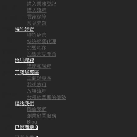
購入業務登記
頂手費:
購入流程
買家保障
HKD
88,000
常見問題
行業:
特許經營
特許經營
工程
特許經營代理
加盟程序
營業額:
加盟常見問題
培訓課程
N/A
講座和課程
工商舖專區
參考利潤:
工商舖專區
N/A
我想放租
放租流程
回本期:
放租給普斯的優勢
聯絡我們
N/A
聯絡我們
創業顧問服務
面積:
Blog
已選商機
0
N/A