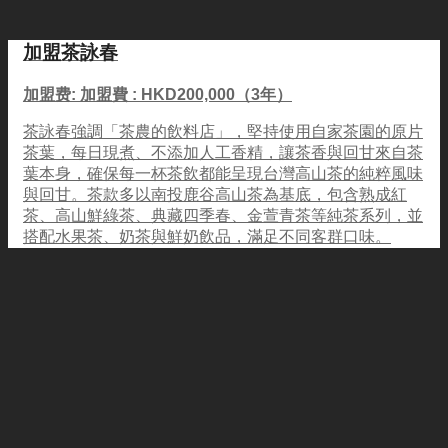
加盟茶詠春
加盟费: 加盟費 : HKD200,000（3年）
茶詠春強調「茶農的飲料店」，堅持使用自家茶園的原片
茶葉，每日現煮、不添加人工香精，讓茶香與回甘來自茶
葉本身，確保每一杯茶飲都能呈現台灣高山茶的純粹風味
與回甘。茶款多以南投鹿谷高山茶為基底，包含熟成紅
茶、高山鮮綠茶、典藏四季春、金萱青茶等純茶系列，並
搭配水果茶、奶茶與鮮奶飲品，滿足不同客群口味。