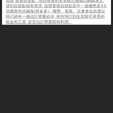
加盟”香港自提點”, 現在香港的零售模式微微以網購為主,
使到自提點很有需求, 加盟香港自提點其中一個優勢是4大
供應商包括極兔(拼多多)、顺豐、菜鳥、京東會在你選址
時已經有一個估計貨量給你, 使你預計到生意額可承受的
租金和工資, 從宜估計營業額和利潤。