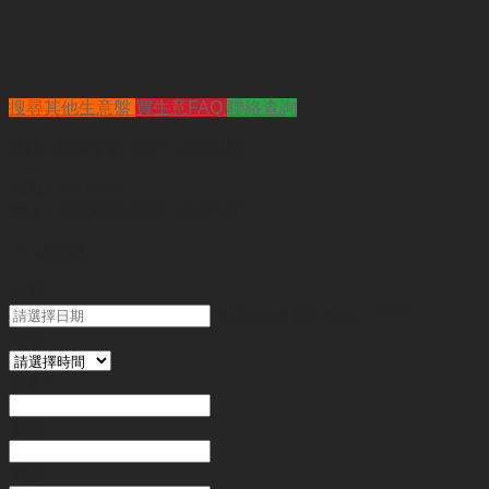
搜尋其他生意盤
買生意FAQ
聯絡查詢
查詢
"荃灣平租大牌Cafe(已售)"
代號 :
KA7900
簡介 :
荃灣平租大牌Cafe(已售)
"
*
" 為必填
日期
MM slash DD slash YYYY
時間
姓名
*
電郵
電話
*