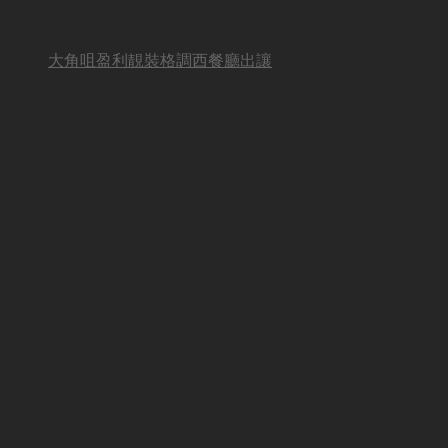
大角咀盈利靚裝格調西餐廳出讓