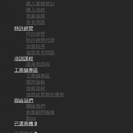
地區:
購入業務登記
購入流程
荃灣
買家保障
常見問題
頂手費:
特許經營
特許經營
HKD
430,000
特許經營代理
行業:
加盟程序
加盟常見問題
西餐廳
培訓課程
講座和課程
營業額:
工商舖專區
工商舖專區
HKD95,000
我想放租
參考利潤:
放租流程
放租給普斯的優勢
HKD20,420
聯絡我們
聯絡我們
回本期:
創業顧問服務
Blog
N/A
已選商機
0
面積: