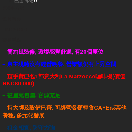
已選商機
0
500平方呎
每月租金:
HKD26,000
業務重點:
– 簡約風裝修, 環境
感覺舒適, 有26個座位
– 東主現時沒有經營晚餐, 營業額仍有上昇空間
– 頂手費已包1部意大利La Marzocco咖啡機(價值
HKD80,000)
– 被
屋苑包圍, 客源充足
–
持大牌及設備已齊,
可經營各類輕食CAFE或其他
餐種, 多元化發展
– 租金相宜, 防守力強