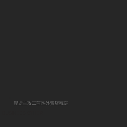
觀塘主攻工商區外賣店轉讓
BUSINESS OTHER