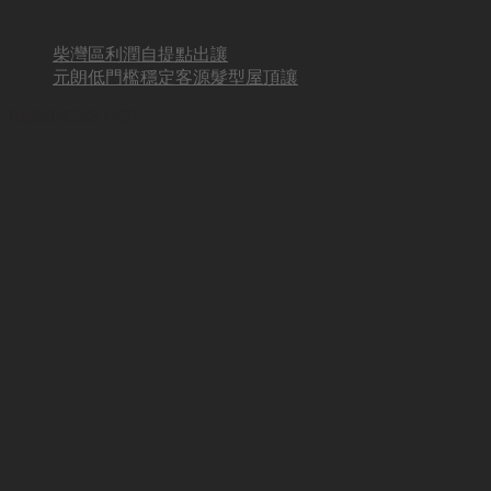
柴灣區利潤自提點出讓
元朗低門檻穩定客源髮型屋頂讓
BUSINESS HOT