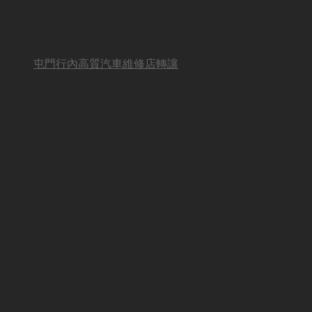
屯門行內高質汽車維修店轉讓