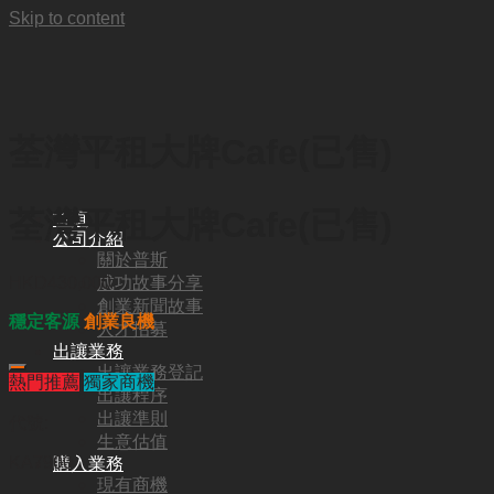
Skip to content
荃灣平租大牌Cafe(已售)
荃灣平租大牌Cafe(已售)
首頁
公司介紹
關於普斯
成功故事分享
HKD
430,000
創業新聞故事
穩定客源
創業良機
人才招募
出讓業務
出讓業務登記
熱門推薦
獨家商機
出讓程序
出讓準則
代號:
生意估值
KA7900
購入業務
現有商機