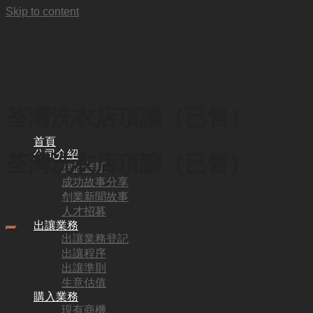
Skip to content
荃灣洗衣店頂讓（已售）
首頁
公司介紹
荃灣洗衣店頂讓（已售）
關於普斯
成功故事分享
創業新聞故事
HKD
238,000
人才招募
出讓業務
出讓業務登記
代號:
出讓程序
出讓準則
GY1870
生意估值
購入業務
地區:
現有商機