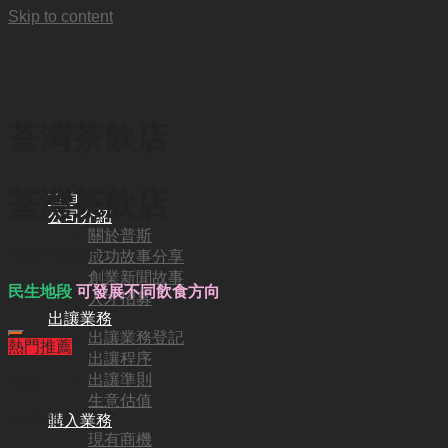
Skip to content
荃灣茶飲店
荃灣茶飲店
首頁
公司介紹
關於普斯
成功故事分享
HKD
118,000
創業新聞故事
民生地段
可發展不同飲食方向
人才招募
出讓業務
出讓業務登記
熱門推薦
出讓程序
出讓準則
代號:
生意估值
SW9217
購入業務
現有商機