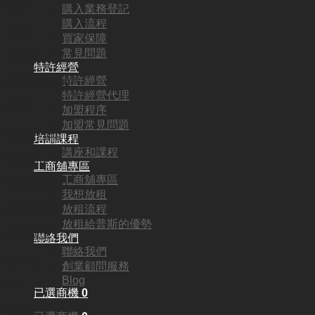
地區:
購入業務登記
購入流程
荃灣
買家保障
常見問題
頂手費:
特許經營
特許經營
HKD
118,000
特許經營代理
行業:
加盟程序
加盟常見問題
飲食(其他)
培訓課程
講座和課程
營業額:
工商舖專區
工商舖專區
HKD 30,000
我想放租
參考利潤:
放租流程
放租給普斯的優勢
資產轉讓
聯絡我們
聯絡我們
回本期:
創業顧問服務
Blog
N/A
已選商機
0
面積: