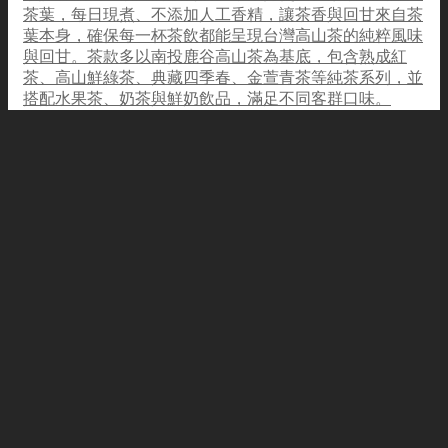
茶葉，每日現煮、不添加人工香精，讓茶香與回甘來自茶
葉本身，確保每一杯茶飲都能呈現台灣高山茶的純粹風味
與回甘。茶款多以南投鹿谷高山茶為基底，包含熟成紅
茶、高山鮮綠茶、典藏四季春、金萱青茶等純茶系列，並
搭配水果茶、奶茶與鮮奶飲品，滿足不同客群口味。