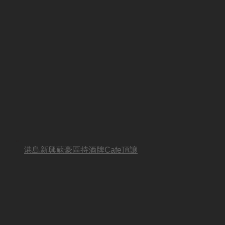
港島新興蘇豪區持酒牌Cafe頂讓