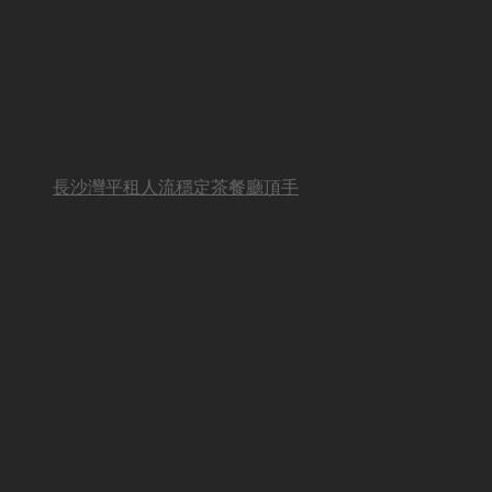
長沙灣平租人流穩定茶餐廳頂手