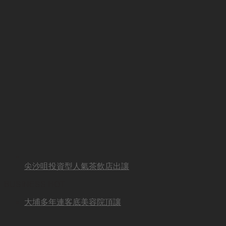
尖沙咀投資型人氣茶飲店出讓
BUSINESS HOT
大埔多年連客底美容院頂讓