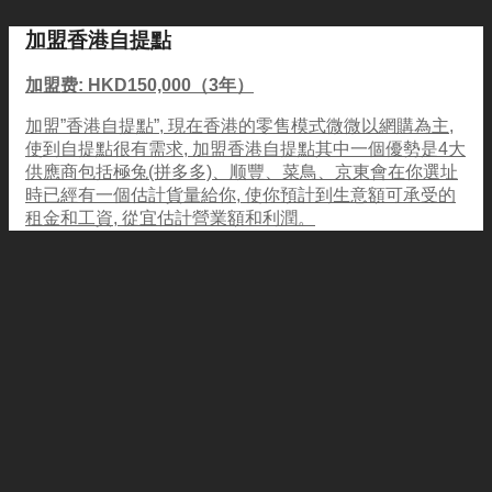
加盟香港自提點
加盟费: HKD150,000（3年）
加盟”香港自提點”, 現在香港的零售模式微微以網購為主,
使到自提點很有需求, 加盟香港自提點其中一個優勢是4大
供應商包括極兔(拼多多)、顺豐、菜鳥、京東會在你選址
時已經有一個估計貨量給你, 使你預計到生意額可承受的
租金和工資, 從宜估計營業額和利潤。