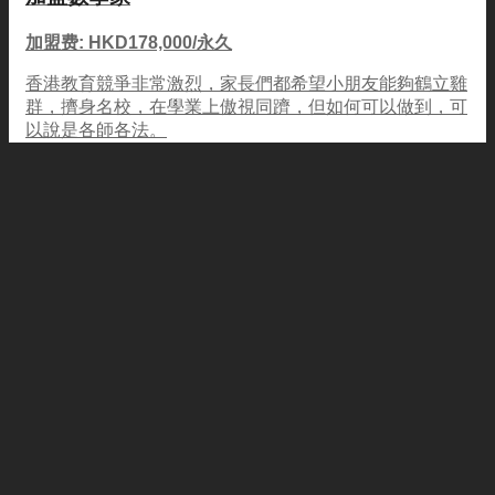
加盟费: HKD178,000/永久
香港教育競爭非常激烈，家長們都希望小朋友能夠鶴立雞
群，擠身名校，在學業上傲視同躋，但如何可以做到，可
以說是各師各法。