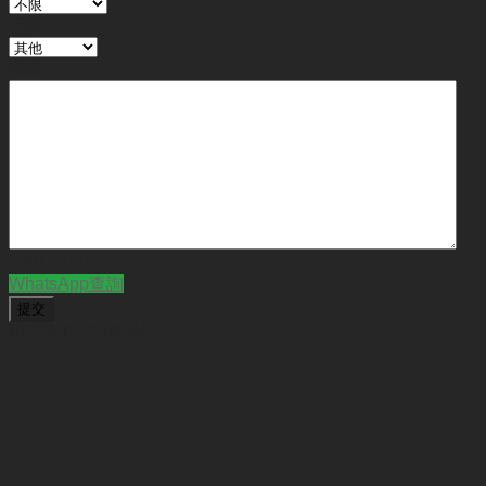
行業
備註
CAPTCHA
WhatsApp查詢
BUSINESS NEW