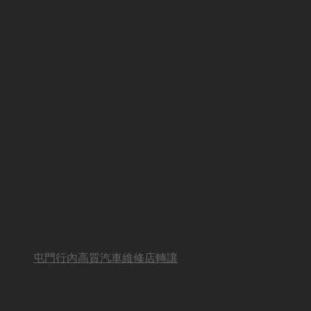
屯門行內高質汽車維修店轉讓