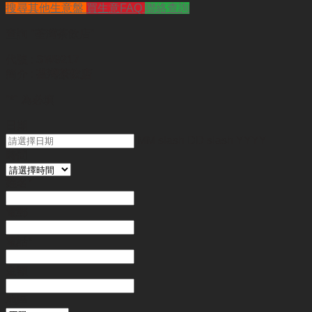
搜尋其他生意盤
買生意FAQ
聯絡查詢
查詢
"荃灣茶飲店"
代號 :
SW9217
簡介 :
荃灣茶飲店
"
*
" 為必填
日期
MM slash DD slash YYYY
時間
姓名
*
電郵
電話
*
金額
地區