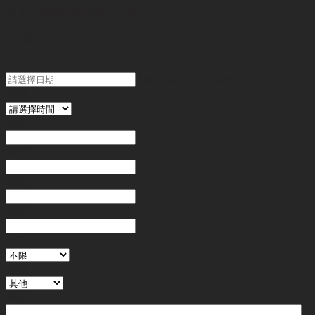
簡介 :
荃灣餐廳出讓（已售）
"
*
" 為必填
日期
MM slash DD slash YYYY
時間
姓名
*
電郵
電話
*
金額
地區
行業
備註