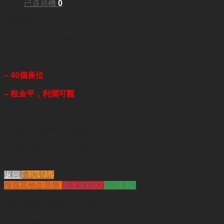
1000平方呎
已選商機
0
每月租金:
HKD38,000（包管理費）
業務重點:
– 40個座位
– 租金平，利潤可觀
– 區內人流密度高，多熟客
– 生財工具齊全，即頂即做
– 適合有志投身於飲食界人士
返回
查詢登記
搜尋其他生意盤
買生意FAQ
聯絡查詢
查詢
"荃灣餐廳出讓（已售）"
代號 :
SQ4442