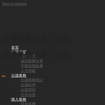
Skip to content
荃灣餐廳出讓（已售）
首頁
公司介紹
荃灣餐廳出讓（已售）
關於普斯
成功故事分享
創業新聞故事
HKD
360,000
人才招募
出讓業務
出讓業務登記
代號:
出讓程序
出讓準則
SQ4442
生意估值
購入業務
地區:
現有商機