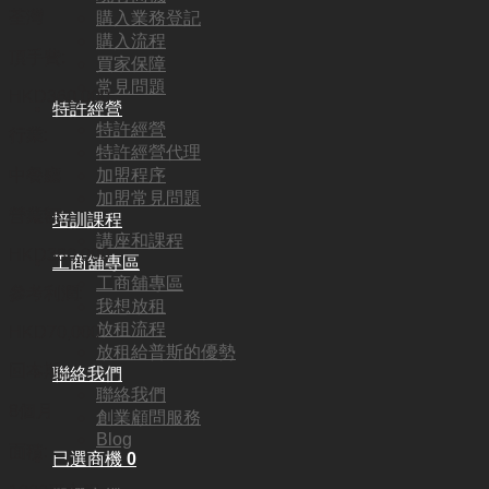
荃灣
購入業務登記
購入流程
頂手費:
買家保障
常見問題
HKD
360,000
特許經營
特許經營
行業:
特許經營代理
加盟程序
中餐廳
加盟常見問題
營業額:
培訓課程
講座和課程
HKD380,000
工商舖專區
工商舖專區
參考利潤:
我想放租
放租流程
HKD70,000
放租給普斯的優勢
回本期:
聯絡我們
聯絡我們
8個月
創業顧問服務
Blog
面積:
已選商機
0