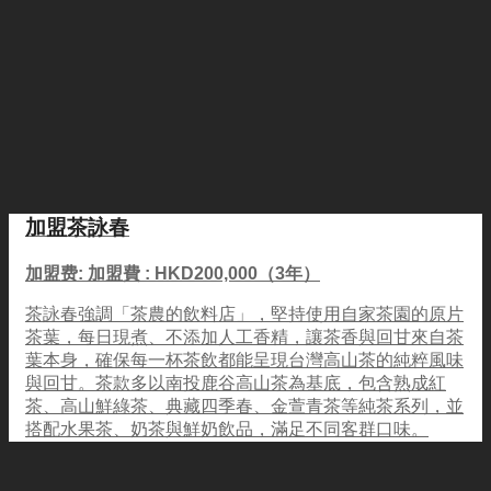
加盟茶詠春
加盟费: 加盟費 : HKD200,000（3年）
茶詠春強調「茶農的飲料店」，堅持使用自家茶園的原片
茶葉，每日現煮、不添加人工香精，讓茶香與回甘來自茶
葉本身，確保每一杯茶飲都能呈現台灣高山茶的純粹風味
與回甘。茶款多以南投鹿谷高山茶為基底，包含熟成紅
茶、高山鮮綠茶、典藏四季春、金萱青茶等純茶系列，並
搭配水果茶、奶茶與鮮奶飲品，滿足不同客群口味。