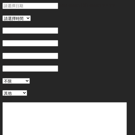
MM slash DD slash YYYY
時間
姓名
*
電郵
電話
*
金額
地區
行業
備註