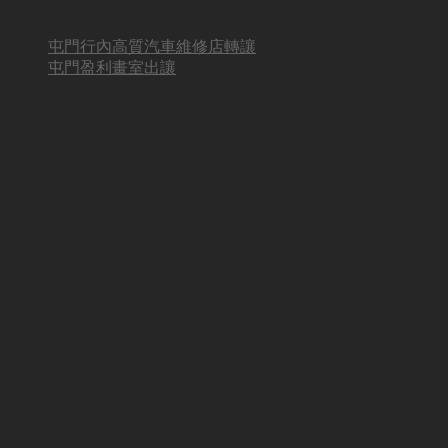
屯門行內高質汽車維修店轉讓
屯門盈利畫室出讓