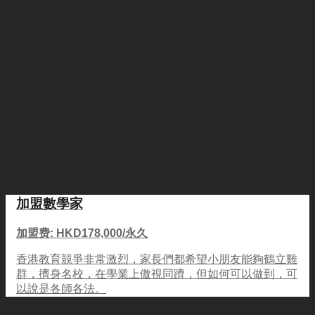
加盟數學家
加盟费: HKD178,000/永久
香港教育競爭非常激烈，家長們都希望小朋友能夠鶴立雞
群，擠身名校，在學業上傲視同躋，但如何可以做到，可
以說是各師各法。