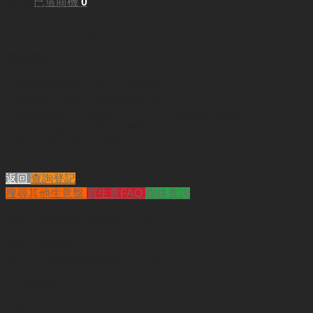
已選商機
0
每月租金:
HKD21,000（全包）
業務重點:
– 位於荔枝角樓上舖，交通便利
– 面積約1500呎，設有多間大房
– 提供興趣班、跳舞室、生日Party/場地租用服務
– 生財設備齊全，即頂即營業
– 適合各行各業人士經營
返回
查詢登記
搜尋其他生意盤
買生意FAQ
聯絡查詢
查詢
"荔枝角多用途教室（已售）"
代號 :
SO2233
簡介 :
荔枝角多用途教室（已售）
"
*
" 為必填
日期