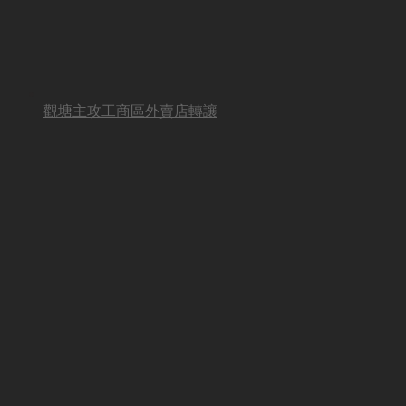
觀塘主攻工商區外賣店轉讓