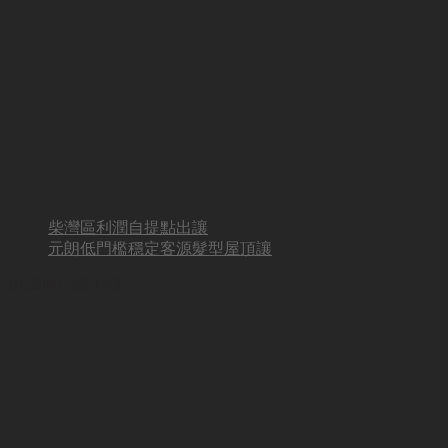
柴灣區利潤自提點出讓
元朗低門檻穩定客源髮型屋頂讓
BUSINESS HOT