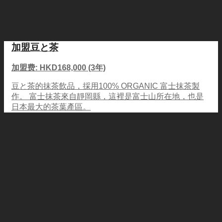
加盟豆と茶
加盟费: HKD168,000 (3年)
豆と茶的抹茶飲品，採用100% ORGANIC 富士抹茶製
作。 富士抹茶來自靜岡縣，這裡是富士山所在地，也是
日本最大的茶葉產區。