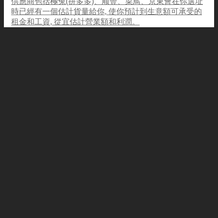
供應商包括極兔(拼多多)、顺豐、菜鳥、京東會在你選址
時已經有一個估計貨量給你, 使你預計到生意額可承受的
租金和工資, 從宜估計營業額和利潤。