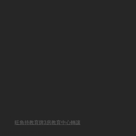
旺角持教育牌3房教育中心轉讓
BUSINESS OTHER