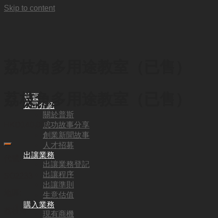
Skip to content
荔枝角多用途教室（已售）
荔枝角多用途教室（已售）
首頁
公司介紹
關於普斯
成功故事分享
HKD
140,000
創業新聞故事
人才招募
出讓業務
代號:
出讓業務登記
出讓程序
SO2233
出讓準則
地區:
生意估值
購入業務
荔枝角
現有商機