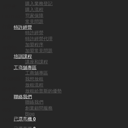
購入業務登記
頂手費:
購入流程
買家保障
HKD
140,000
常見問題
行業:
特許經營
特許經營
其他
特許經營代理
加盟程序
營業額:
加盟常見問題
培訓課程
N/A
講座和課程
工商舖專區
參考利潤:
工商舖專區
資產轉讓
我想放租
放租流程
回本期:
放租給普斯的優勢
聯絡我們
N/A
聯絡我們
創業顧問服務
面積:
Blog
已選商機
0
1500 平方呎