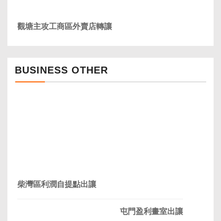
觀塘主攻工商區外賣店轉讓
BUSINESS OTHER
柴灣區利潤自提點出讓
屯門盈利畫室出讓