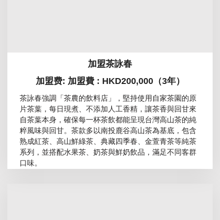
加盟茶詠春
加盟费: 加盟費 : HKD200,000（3年）
茶詠春強調「茶農的飲料店」，堅持使用自家茶園的原
片茶葉，每日現煮、不添加人工香精，讓茶香與回甘來
自茶葉本身，確保每一杯茶飲都能呈現台灣高山茶的純
粹風味與回甘。茶款多以南投鹿谷高山茶為基底，包含
熟成紅茶、高山鮮綠茶、典藏四季春、金萱青茶等純茶
系列，並搭配水果茶、奶茶與鮮奶飲品，滿足不同客群
口味。