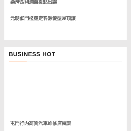
柴灣區利潤自提點出讓
元朗低門檻穩定客源髮型屋頂讓
BUSINESS HOT
屯門行內高質汽車維修店轉讓