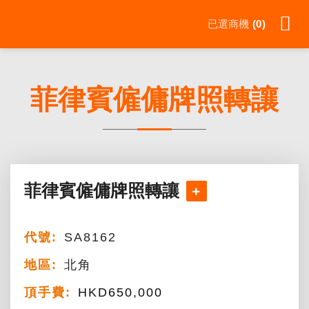
Skip
已選商機
0
to
content
菲律賓僱傭牌照轉讓
菲律賓僱傭牌照轉讓
代號:
SA8162
地區:
北角
頂手費:
HKD
650,000