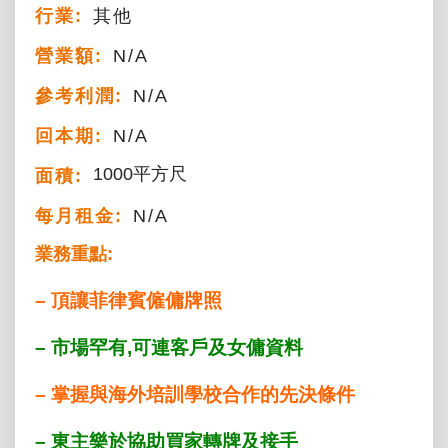
行業:
其他
營業額:
N/A
參考利潤:
N/A
回本期:
N/A
1000平方尺
面積:
每月租金:
N/A
業務重點:
– 頂讓菲律賓僱傭牌照
–
市場罕有,可連客戶及女傭資料
– 掌握與海外培訓學校合作的先決條件
– 東主樂於協助買家轉牌及接手