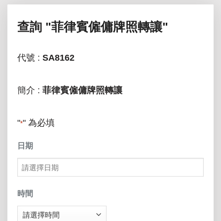
查詢
"菲律賓僱傭牌照轉讓"
代號 :
SA8162
簡介 :
菲律賓僱傭牌照轉讓
"
" 為必填
*
日期
MM
slash
時間
DD