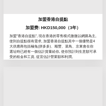
加盟香港自提點
加盟费: HKD150,000（3年）
加盟”香港自提點”, 現在香港的零售模式微微以網購為主,
使到自提點很有需求, 加盟香港自提點其中一個優勢是4
大供應商包括極兔(拼多多)、顺豐、菜鳥、京東會在你
選址時已經有一個估計貨量給你, 使你預計到生意額可承
受的租金和工資, 從宜估計營業額和利潤。