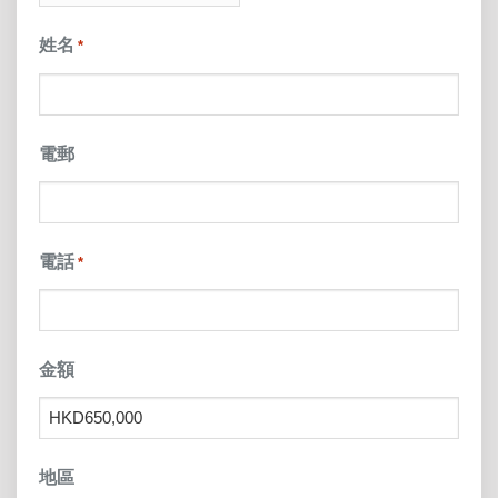
slash
姓名
*
YYYY
電郵
電話
*
金額
地區