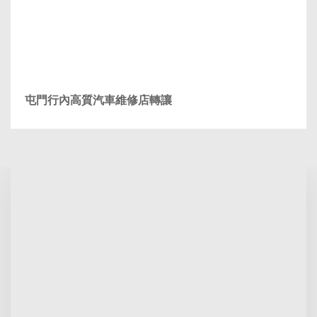
屯門行內高質汽車維修店轉讓