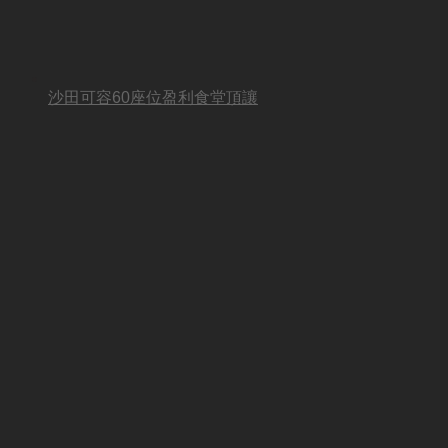
沙田可容60座位盈利食堂頂讓