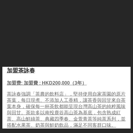
加盟茶詠春
加盟费: 加盟費 : HKD200,000（3年）
茶詠春強調「茶農的飲料店」，堅持使用自家茶園的原片
茶葉，每日現煮、不添加人工香精，讓茶香與回甘來自茶
葉本身，確保每一杯茶飲都能呈現台灣高山茶的純粹風味
與回甘。茶款多以南投鹿谷高山茶為基底，包含熟成紅
茶、高山鮮綠茶、典藏四季春、金萱青茶等純茶系列，並
搭配水果茶、奶茶與鮮奶飲品，滿足不同客群口味。