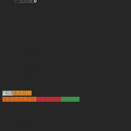
已選商機
0
每月租金:
HKD12,000（包管理費）
業務重點:
– 店舖位於葵涌樓上舖
– 約1000平方呎
– 持有工廠食堂牌
– 租金平，經營無壓力
– 此地點已經營超過10年
– 多熟客，寫字樓客，生意穩定
– 員工可商議留任
– 適合有志投身於飲食界人士
返回
查詢登記
搜尋其他生意盤
買生意FAQ
聯絡查詢
查詢
"葵涌平租食堂轉讓（已售）"
代號 :
HG2649
簡介 :
葵涌平租食堂轉讓（已售）