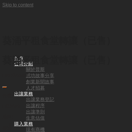
Skip to content
葵涌平租食堂轉讓（已售）
葵涌平租食堂轉讓（已售）
首頁
公司介紹
關於普斯
成功故事分享
HKD
240,000
創業新聞故事
人才招募
出讓業務
代號:
出讓業務登記
出讓程序
HG2649
出讓準則
地區:
生意估值
購入業務
葵涌
現有商機