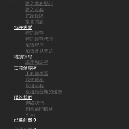
購入業務登記
頂手費:
購入流程
買家保障
HKD
240,000
常見問題
行業:
特許經營
特許經營
食堂
特許經營代理
加盟程序
營業額:
加盟常見問題
培訓課程
HKD140,000
講座和課程
工商舖專區
參考利潤:
工商舖專區
HKD20,000
我想放租
放租流程
回本期:
放租給普斯的優勢
聯絡我們
12個月
聯絡我們
創業顧問服務
面積:
Blog
已選商機
0
1000呎