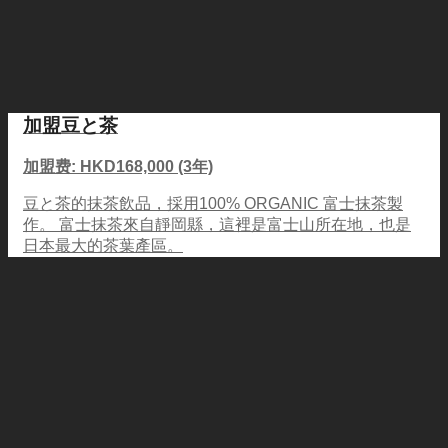
加盟豆と茶
加盟费: HKD168,000 (3年)
豆と茶的抹茶飲品，採用100% ORGANIC 富士抹茶製
作。 富士抹茶來自靜岡縣，這裡是富士山所在地，也是
日本最大的茶葉產區。