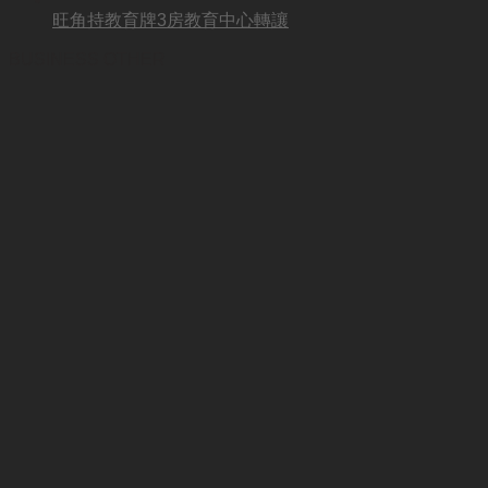
旺角持教育牌3房教育中心轉讓
BUSINESS OTHER