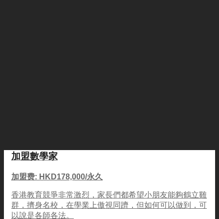
加盟數學家
加盟费: HKD178,000/永久
香港教育競爭非常激烈，家長們都希望小朋友能夠鶴立雞
群，擠身名校，在學業上傲視同躋，但如何可以做到，可
以說是各師各法。