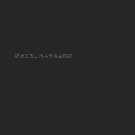
觀塘主攻工商區外賣店轉讓