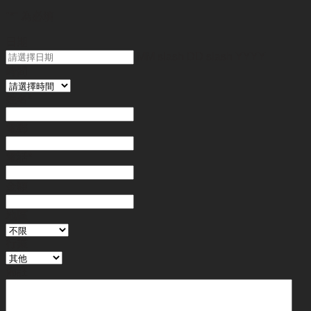
"
*
" 為必填
日期
MM slash DD slash YYYY
時間
姓名
*
電郵
電話
*
金額
地區
行業
備註