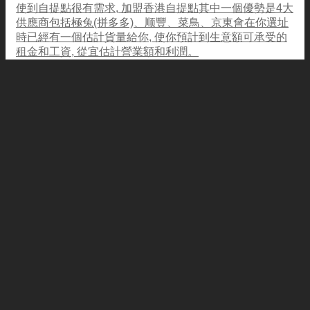
使到自提點很有需求, 加盟香港自提點其中一個優勢是4大
供應商包括極兔(拼多多)、顺豐、菜鳥、京東會在你選址
時已經有一個估計貨量給你, 使你預計到生意額可承受的
租金和工資, 從宜估計營業額和利潤。