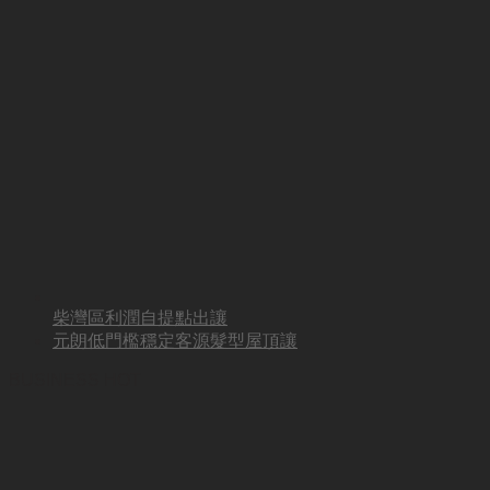
柴灣區利潤自提點出讓
元朗低門檻穩定客源髮型屋頂讓
BUSINESS HOT