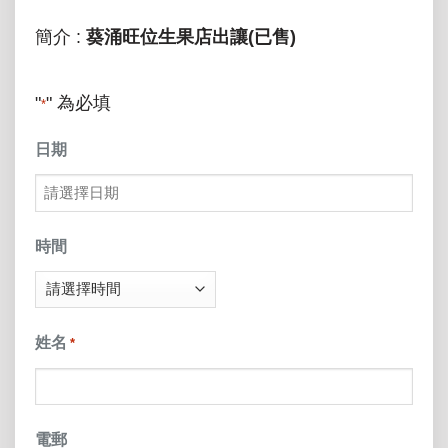
簡介 :
葵涌旺位生果店出讓(已售)
"
" 為必填
*
日期
MM
slash
時間
DD
slash
姓名
*
YYYY
電郵