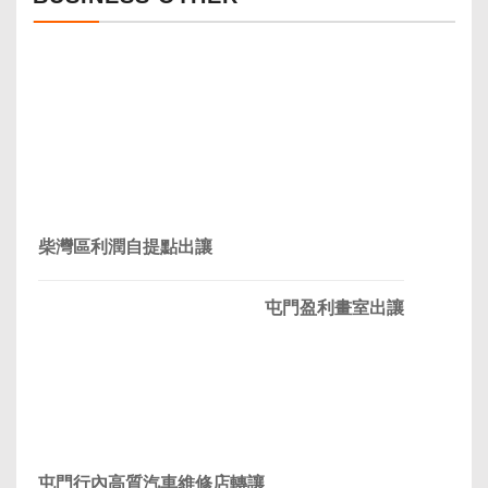
柴灣區利潤自提點出讓
屯門盈利畫室出讓
屯門行內高質汽車維修店轉讓