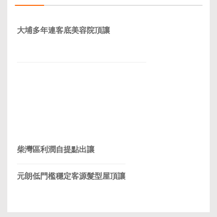
大埔多年連客底美容院頂讓
柴灣區利潤自提點出讓
元朗低門檻穩定客源髮型屋頂讓