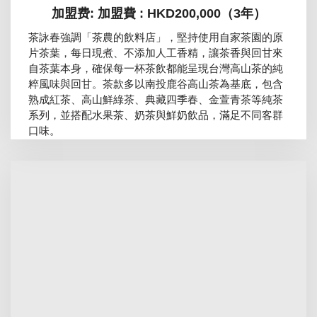
加盟费: 加盟費 : HKD200,000（3年）
茶詠春強調「茶農的飲料店」，堅持使用自家茶園的原
片茶葉，每日現煮、不添加人工香精，讓茶香與回甘來
自茶葉本身，確保每一杯茶飲都能呈現台灣高山茶的純
粹風味與回甘。茶款多以南投鹿谷高山茶為基底，包含
熟成紅茶、高山鮮綠茶、典藏四季春、金萱青茶等純茶
系列，並搭配水果茶、奶茶與鮮奶飲品，滿足不同客群
口味。