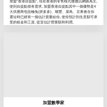
加盟”香港自提點”, 現在香港的零售模式微微以網購為主,
使到自提點很有需求, 加盟香港自提點其中一個優勢是4
大供應商包括極兔(拼多多)、顺豐、菜鳥、京東會在你
選址時已經有一個估計貨量給你, 使你預計到生意額可承
受的租金和工資, 從宜估計營業額和利潤。
加盟數學家