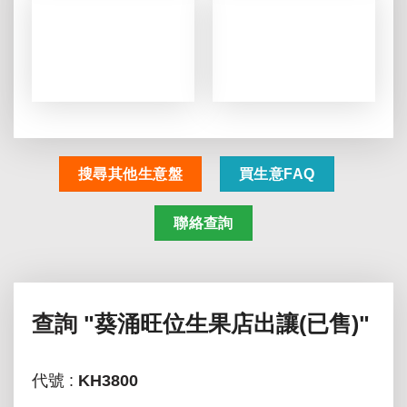
搜尋其他生意盤
買生意FAQ
聯絡查詢
查詢
"葵涌旺位生果店出讓(已售)"
代號 :
KH3800