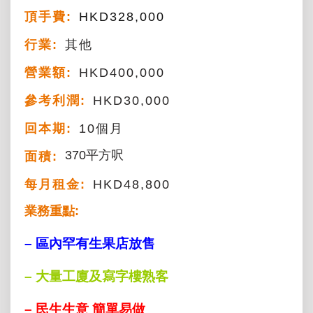
頂手費:
HKD
328,000
行業:
其他
營業額:
HKD400,000
參考利潤:
HKD30,000
回本期:
10個月
370平方呎
面積:
每月租金:
HKD48,800
業務重點:
– 區內罕有生果店放售
– 大量工廈及寫字樓熟客
– 民生生意 簡單易做