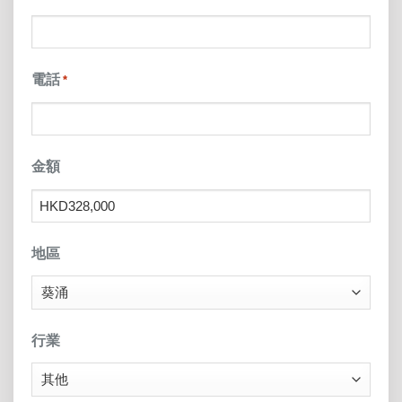
電話
*
金額
地區
行業