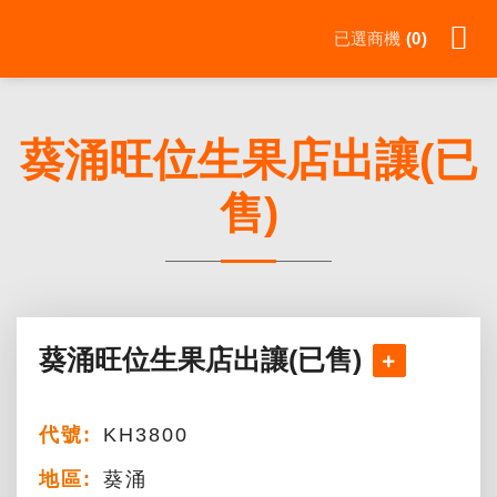
Skip
已選商機
0
to
content
葵涌旺位生果店出讓(已
售)
葵涌旺位生果店出讓(已售)
代號:
KH3800
地區:
葵涌