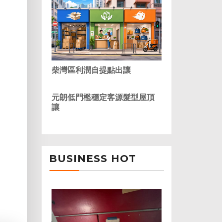
柴灣區利潤自提點出讓
元朗低門檻穩定客源髮型屋頂
讓
BUSINESS HOT