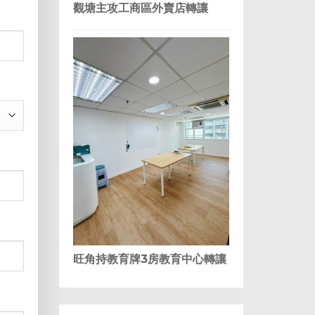
觀塘主攻工商區外賣店轉讓
MM
slash
DD
slash
YYYY
旺角持教育牌3房教育中心轉讓