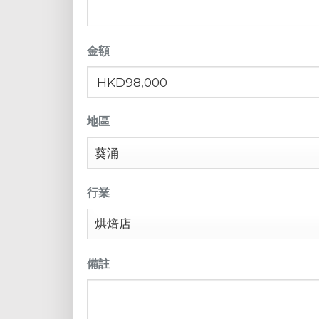
金額
地區
行業
備註