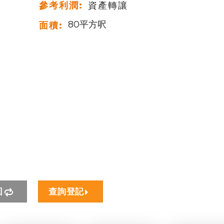
參考利潤:
資產轉讓
80平方呎
面積:
回
查詢登記