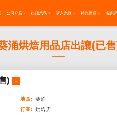
頁
公司介紹
出讓業務
購入業務
特許經營
培訓
葵涌烘焙用品店出讓(已售
售)
地區:
葵涌
行業:
烘焙店