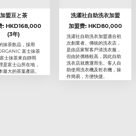
加盟豆と茶
洗濯社自助洗衣加盟
: HKD168,000
加盟费: HKD80,000
(3年)
洗濯社自助洗衣加盟適合初
次創業者。傳統的洗衣店，
的抹茶飲品，採用
是由店家幫客戶清洗衣服，
 ORGANIC 富士抹茶
但由於價格較高，因此自助
 富士抹茶來自靜岡
洗衣店就應運而生。客人自
裡是富士山所在地，
助使用洗衣機及乾衣機，操
本最大的茶葉產區。
作簡易，方便快捷。