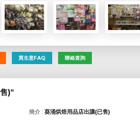
買生意FAQ
聯絡查詢
售)"
簡介 :
葵涌烘焙用品店出讓(已售)