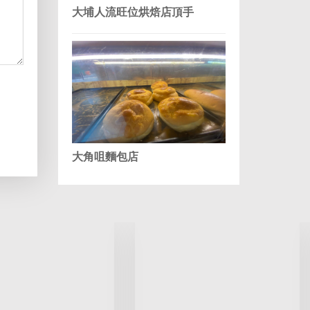
大埔人流旺位烘焙店頂手
大角咀麵包店