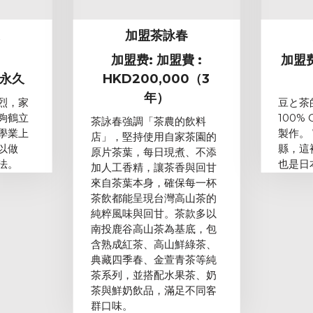
家
加盟茶詠春
加盟费: 加盟費 :
加盟费
/永久
HKD200,000（3
年）
烈，家
豆と茶
夠鶴立
100%
茶詠春強調「茶農的飲料
學業上
製作。
店」，堅持使用自家茶園的
以做
縣，這
原片茶葉，每日現煮、不添
法。
也是日
加人工香精，讓茶香與回甘
來自茶葉本身，確保每一杯
茶飲都能呈現台灣高山茶的
純粹風味與回甘。茶款多以
南投鹿谷高山茶為基底，包
含熟成紅茶、高山鮮綠茶、
典藏四季春、金萱青茶等純
茶系列，並搭配水果茶、奶
茶與鮮奶飲品，滿足不同客
群口味。