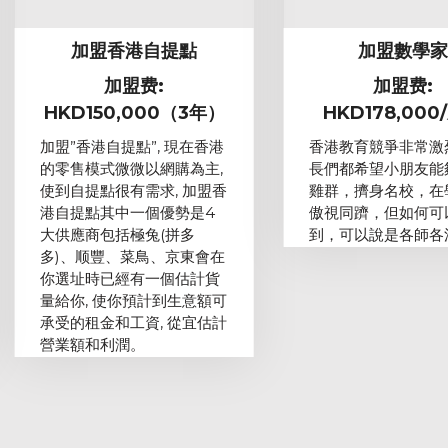
加盟香港自提點
加盟數學
加盟费:
加盟费:
HKD150,000（3年）
HKD178,000
加盟”香港自提點”, 現在香港
香港教育競爭非常激
的零售模式微微以網購為主,
長們都希望小朋友能
使到自提點很有需求, 加盟香
雞群，擠身名校，在
港自提點其中一個優勢是4
傲視同躋，但如何可
大供應商包括極兔(拼多
到，可以說是各師各
多)、顺豐、菜鳥、京東會在
你選址時已經有一個估計貨
量給你, 使你預計到生意額可
承受的租金和工資, 從宜估計
營業額和利潤。