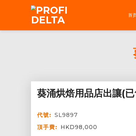
Skip
to
首
content
葵涌烘焙用品店出讓(已
代號:
SL9897
頂手費:
HKD
98,000