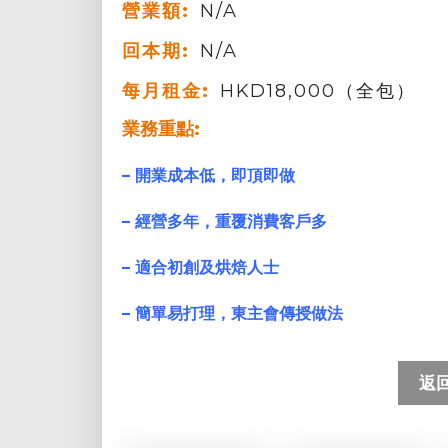
營業額:
N/A
回本期:
N/A
每月租金:
HKD18,000（全包）
業務重點:
– 開業成本低，即頂即做
– 經營多年，
重覆消費客戶多
– 適合初創及烘焙人士
– 簡單易打理，東主會傳授做法
返