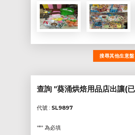
搜尋其他生意盤
查詢
"葵涌烘焙用品店出讓(已
代號 :
SL9897
"
*
" 為必填