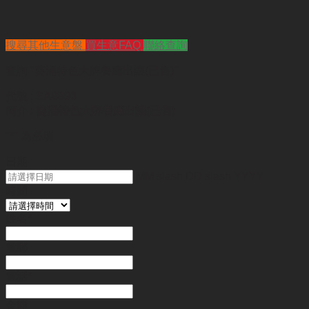
搜尋其他生意盤
買生意FAQ
聯絡查詢
查詢
"葵涌特色大牌餐廳出讓(已售)"
代號 :
SA8890
簡介 :
葵涌特色大牌餐廳出讓(已售)
"
*
" 為必填
日期
MM slash DD slash YYYY
時間
姓名
*
電郵
電話
*
金額