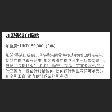
加盟香港自提點
加盟费: HKD150,000（3年）
加盟”香港自提點”, 現在香港的零售模式微微以網購為主,
使到自提點很有需求, 加盟香港自提點其中一個優勢是4大
供應商包括極兔(拼多多)、顺豐、菜鳥、京東會在你選址
時已經有一個估計貨量給你, 使你預計到生意額可承受的
租金和工資, 從宜估計營業額和利潤。