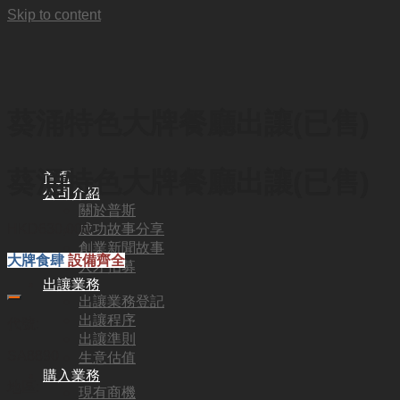
Skip to content
葵涌特色大牌餐廳出讓(已售)
葵涌特色大牌餐廳出讓(已售)
首頁
公司介紹
關於普斯
成功故事分享
HKD
630,000
創業新聞故事
大牌食肆
設備齊全
人才招募
出讓業務
出讓業務登記
出讓程序
代號:
出讓準則
SA8890
生意估值
購入業務
地區:
現有商機