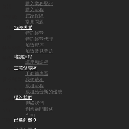
購入業務登記
葵涌
購入流程
買家保障
頂手費:
常見問題
特許經營
HKD
630,000
特許經營
行業:
特許經營代理
加盟程序
特色餐廳
加盟常見問題
培訓課程
營業額:
講座和課程
工商舖專區
HKD130,000
工商舖專區
參考利潤:
我想放租
放租流程
HKD25,000
放租給普斯的優勢
聯絡我們
回本期:
聯絡我們
創業顧問服務
N/A
Blog
已選商機
0
面積: