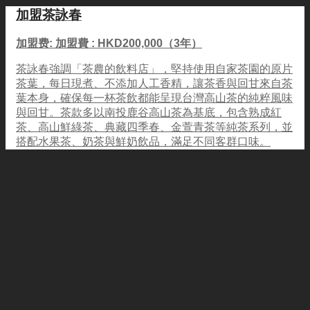
加盟茶詠春
加盟费: 加盟費 : HKD200,000（3年）
茶詠春強調「茶農的飲料店」，堅持使用自家茶園的原片
茶葉，每日現煮、不添加人工香精，讓茶香與回甘來自茶
葉本身，確保每一杯茶飲都能呈現台灣高山茶的純粹風味
與回甘。茶款多以南投鹿谷高山茶為基底，包含熟成紅
茶、高山鮮綠茶、典藏四季春、金萱青茶等純茶系列，並
搭配水果茶、奶茶與鮮奶飲品，滿足不同客群口味。