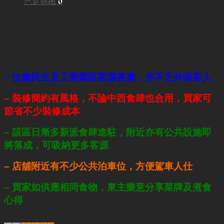
已選商機
0
900 平方呎+150平方呎
每月租金:
HKD35,000
業務重點:
– 位處民生及工商業區客源甚廣，亦不乏外區客人
– 裝修簡約有風格，不論中西食肆也合用，買家可
節省不少裝修成本
– 該區日漸多新派食肆進駐，附近亦有公共設施即
將落成，可吸納更多客源
– 店舖附近有不少公共泊車位，方便駕車人仕
– 買家如供應相同食物，東主樂意分享菜牌及煮食
心得