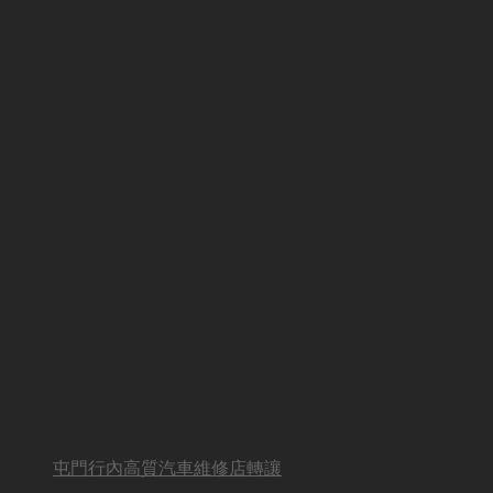
屯門行內高質汽車維修店轉讓