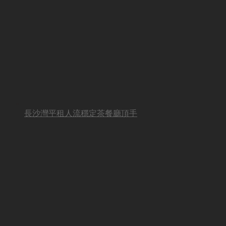
長沙灣平租人流穩定茶餐廳頂手