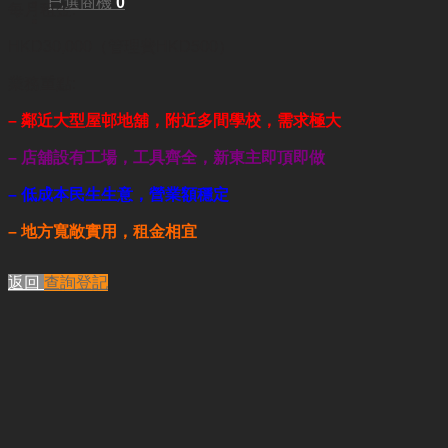
已選商機
0
每月租金:
HKD30,000（管理費HKD500）
業務重點:
– 鄰近大型屋邨地舖，附近多間學校，需求極大
– 店舖設有工場，工具
齊全
，新東主即頂即做
– 低成本民生生意，營業額穩定
– 地方寬敞實用
，租金相宜
返回
查詢登記