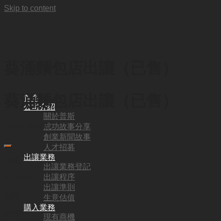
Skip to content
葵涌麵包店出讓（已售）
葵涌麵包店出讓（已售）
首頁
公司介紹
關於普斯
成功故事分享
HKD
180,000
創業新聞故事
人才招募
出讓業務
代號:
出讓業務登記
出讓程序
YC3735
出讓準則
地區:
生意估值
購入業務
葵涌
現有商機