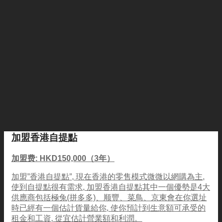
加盟香港自提點
加盟费: HKD150,000（3年）
加盟”香港自提點”, 現在香港的零售模式微微以網購為主,
使到自提點很有需求, 加盟香港自提點其中一個優勢是4大
供應商包括極兔(拼多多)、顺豐、菜鳥、京東會在你選址
時已經有一個估計貨量給你, 使你預計到生意額可承受的
租金和工資, 從宜估計營業額和利潤。