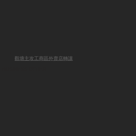
觀塘主攻工商區外賣店轉讓
BUSINESS OTHER