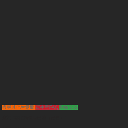
搜尋其他生意盤
買生意FAQ
聯絡查詢
查詢
"葵涌麵包店出讓（已售）"