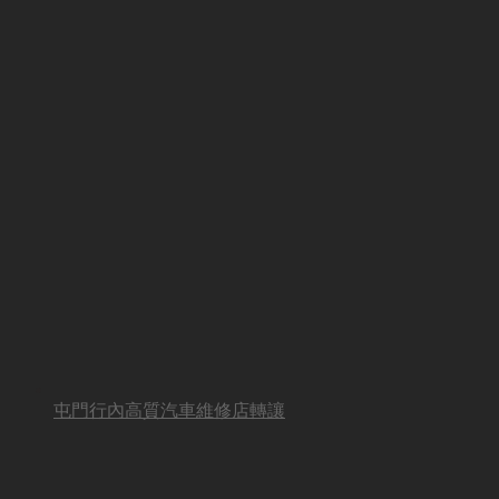
屯門行內高質汽車維修店轉讓