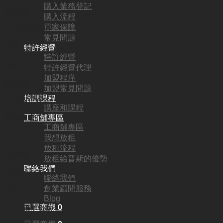
購入業務登記
頂手費:
購入流程
買家保障
HKD
180,000
常見問題
行業:
特許經營
特許經營
麵包店
特許經營代理
加盟程序
營業額:
加盟常見問題
培訓課程
HKD90,000
講座和課程
工商舖專區
參考利潤:
工商舖專區
HKD25,300
我想放租
放租流程
回本期:
放租給普斯的優勢
聯絡我們
7個月
聯絡我們
創業顧問服務
面積:
Blog
已選商機
0
約1000平方呎