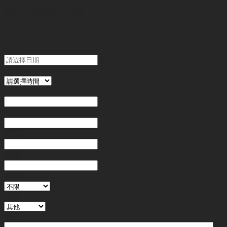
代號 :
YC3735
簡介 :
葵涌麵包店出讓（已售）
"
*
" 為必填
日期
MM slash DD slash YYYY
時間
姓名
*
電郵
電話
*
金額
地區
行業
備註