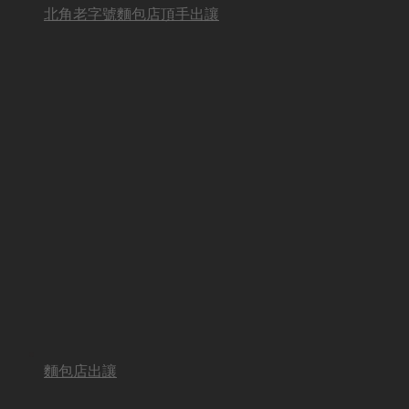
北角老字號麵包店頂手出讓
麵包店出讓