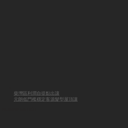
柴灣區利潤自提點出讓
元朗低門檻穩定客源髮型屋頂讓
BUSINESS HOT