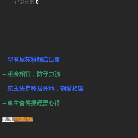
面積:
已選商機
0
365平方呎
每月租金:
HKD13,000
業務重點:
– 罕有屋苑粉麵店出售
– 租金相宜，防守力強
– 東主決定移居外地，割愛相讓
– 東主會傳授經營心得
返回
查詢登記