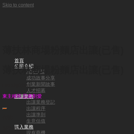
Skip to content
薄扶林商場粉麵店出讓(已售)
首頁
公司介紹
薄扶林商場粉麵店出讓(已售)
關於普斯
成功故事分享
創業新聞故事
HKD
280,000
人才招募
東主移民 忍痛割愛
出讓業務
出讓業務登記
出讓程序
出讓準則
代號:
生意估值
購入業務
SP5983
現有商機