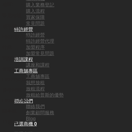
地區:
購入業務登記
購入流程
堅尼地城
買家保障
常見問題
頂手費:
特許經營
特許經營
HKD
280,000
特許經營代理
加盟程序
行業:
加盟常見問題
粥麵店
培訓課程
講座和課程
營業額:
工商舖專區
工商舖專區
HKD150,000
我想放租
放租流程
參考利潤:
放租給普斯的優勢
HKD25,000
聯絡我們
聯絡我們
回本期:
創業顧問服務
Blog
11個月
已選商機
0