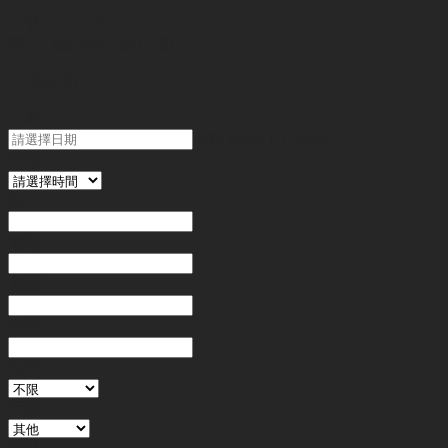
代號 :
SA9745
簡介 :
藍田格仔舖(已售)
"
*
" 為必填
日期
MM slash DD slash YYYY
時間
姓名
*
電郵
電話
*
金額
地區
行業
備註