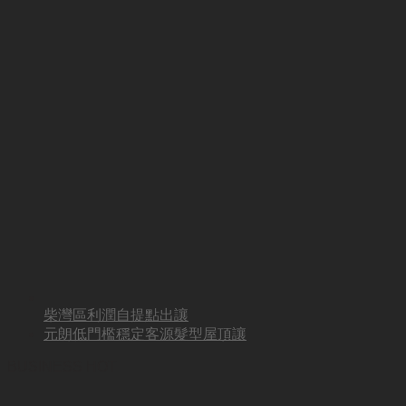
柴灣區利潤自提點出讓
元朗低門檻穩定客源髮型屋頂讓
BUSINESS HOT