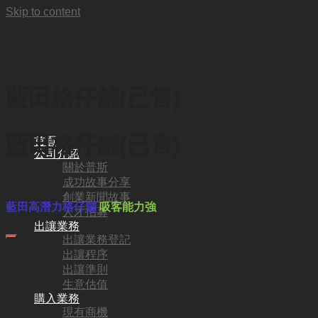
Skip to content
藍田格仔舖(已售)
藍田格仔舖(已售)
首頁
公司介紹
關於普斯
成功故事分享
HKD
88,000
創業新聞故事
藍田高潛力格仔舖
吸客能力強
人才招募
出讓業務
出讓業務登記
出讓程序
代號:
出讓準則
SA9745
生意估值
購入業務
地區:
現有商機