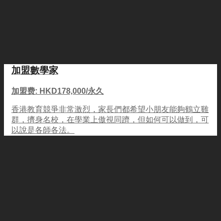
加盟數學家
加盟费: HKD178,000/永久
香港教育競爭非常激烈，家長們都希望小朋友能夠鶴立雞
群，擠身名校，在學業上傲視同躋，但如何可以做到，可
以說是各師各法。