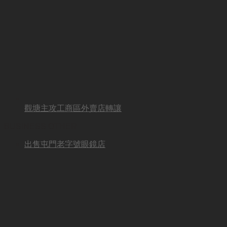
觀塘主攻工商區外賣店轉讓
BUSINESS OTHER
出售屯門老字號眼鏡店