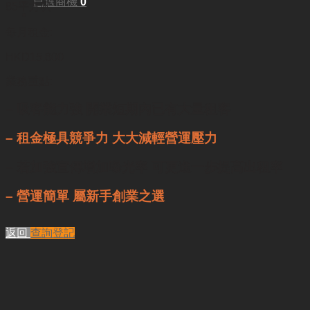
已選商機
0
85平方呎
每月租金:
HKD15,800
業務重點:
– 吸客能力強 開業短期內已有大量租客
– 租金極具競爭力 大大減輕營運壓力
–
若加強宣傳增加曝光率 可更進一步提高出租率
– 營運簡單 屬新手創業之選
返回
查詢登記