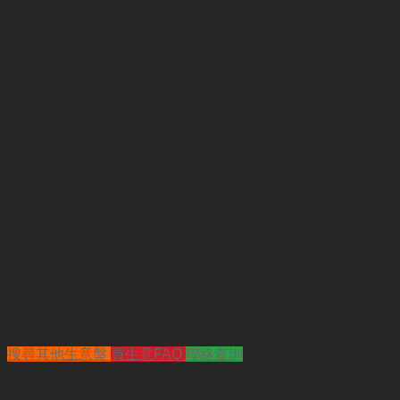
搜尋其他生意盤
買生意FAQ
聯絡查詢
查詢
"藍田格仔舖(已售)"