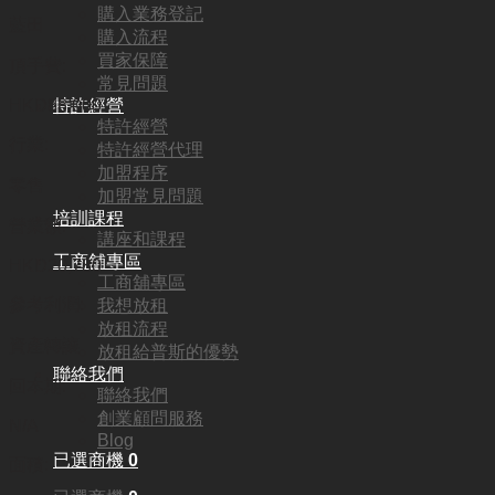
購入業務登記
藍田
購入流程
買家保障
頂手費:
常見問題
特許經營
HKD
88,000
特許經營
行業:
特許經營代理
加盟程序
零售
加盟常見問題
培訓課程
營業額:
講座和課程
工商舖專區
HKD20,780
工商舖專區
參考利潤:
我想放租
放租流程
資產轉讓
放租給普斯的優勢
聯絡我們
回本期:
聯絡我們
創業顧問服務
N/A
Blog
已選商機
0
面積: