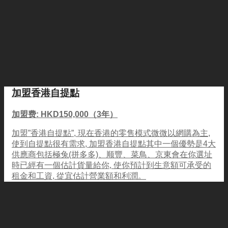
加盟香港自提點
加盟费: HKD150,000（3年）
加盟”香港自提點”, 現在香港的零售模式微微以網購為主,
使到自提點很有需求, 加盟香港自提點其中一個優勢是4大
供應商包括極兔(拼多多)、顺豐、菜鳥、京東會在你選址
時已經有一個估計貨量給你, 使你預計到生意額可承受的
租金和工資, 從宜估計營業額和利潤。