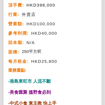
頂手費:
HKD
398,000
行業:
外賣店
營業額:
HKD100,000
參考利潤:
HKD40,000
回本期:
N/A
250平方呎
面積:
每月租金:
HKD25,800
業務重點:
-港島東旺市 人流不斷
-美食匯聚 搵野食必到
-中式小食 東主教 快上手