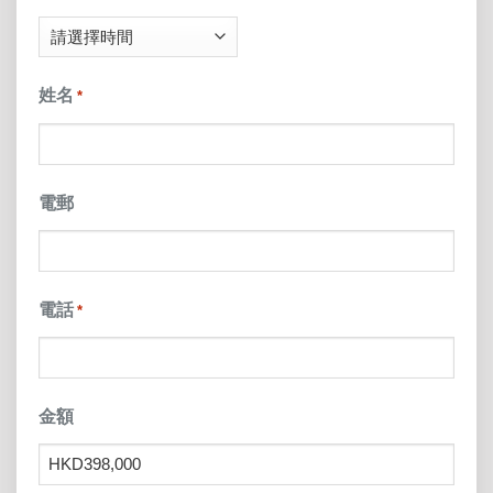
DD
slash
姓名
*
YYYY
電郵
電話
*
金額