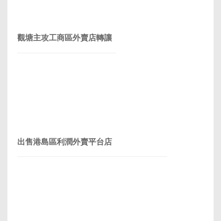
觀塘主攻工商區外賣店轉讓
出售港島區利潤外賣平台店