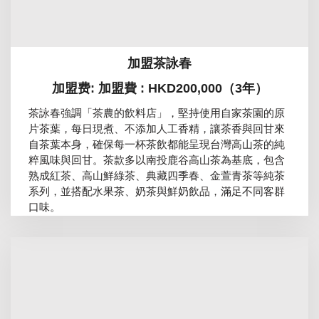
加盟茶詠春
加盟费: 加盟費 : HKD200,000（3年）
茶詠春強調「茶農的飲料店」，堅持使用自家茶園的原
片茶葉，每日現煮、不添加人工香精，讓茶香與回甘來
自茶葉本身，確保每一杯茶飲都能呈現台灣高山茶的純
粹風味與回甘。茶款多以南投鹿谷高山茶為基底，包含
熟成紅茶、高山鮮綠茶、典藏四季春、金萱青茶等純茶
系列，並搭配水果茶、奶茶與鮮奶飲品，滿足不同客群
口味。