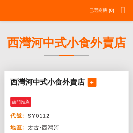
Skip
已選商機
0
to
content
西灣河中式小食外賣店
西灣河中式小食外賣店
熱門推薦
代號:
SY0112
地區:
太古·西灣河