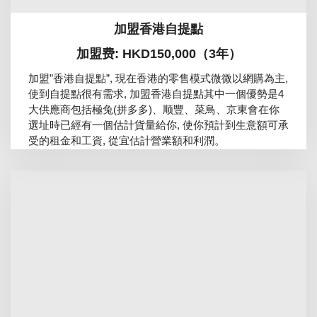
加盟香港自提點
加盟费: HKD150,000（3年）
加盟”香港自提點”, 現在香港的零售模式微微以網購為主,
使到自提點很有需求, 加盟香港自提點其中一個優勢是4
大供應商包括極兔(拼多多)、顺豐、菜鳥、京東會在你
選址時已經有一個估計貨量給你, 使你預計到生意額可承
受的租金和工資, 從宜估計營業額和利潤。