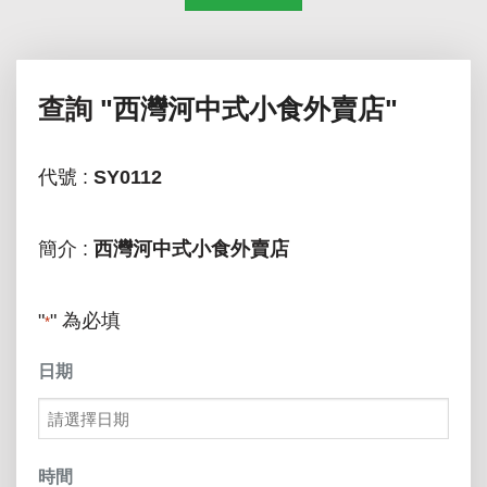
查詢
"西灣河中式小食外賣店"
代號 :
SY0112
簡介 :
西灣河中式小食外賣店
"
" 為必填
*
日期
MM
slash
時間