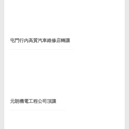
屯門行內高質汽車維修店轉讓
元朗機電工程公司頂讓