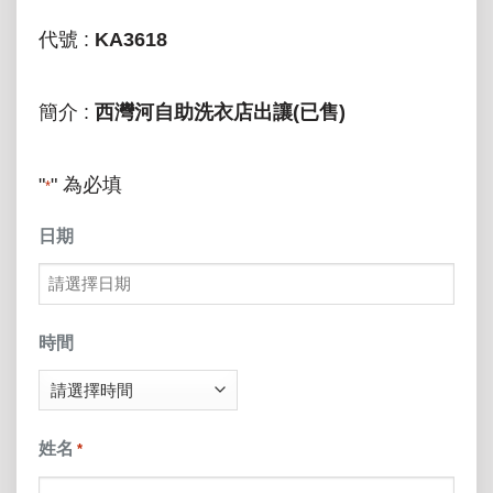
代號 :
KA3618
簡介 :
西灣河自助洗衣店出讓(已售)
"
" 為必填
*
日期
MM
slash
時間
DD
slash
姓名
*
YYYY