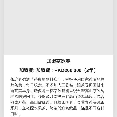
加盟茶詠春
加盟费: 加盟費 : HKD200,000（3年）
茶詠春強調「茶農的飲料店」，堅持使用自家茶園的原
片茶葉，每日現煮、不添加人工香精，讓茶香與回甘來
自茶葉本身，確保每一杯茶飲都能呈現台灣高山茶的純
粹風味與回甘。茶款多以南投鹿谷高山茶為基底，包含
熟成紅茶、高山鮮綠茶、典藏四季春、金萱青茶等純茶
系列，並搭配水果茶、奶茶與鮮奶飲品，滿足不同客群
口味。