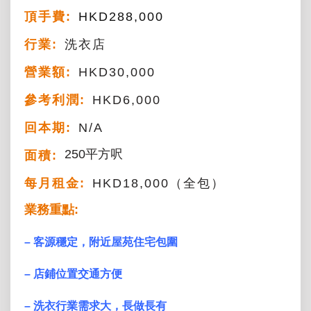
頂手費:
HKD
288,000
行業:
洗衣店
營業額:
HKD30,000
參考利潤:
HKD6,000
回本期:
N/A
250平方呎
面積:
每月租金:
HKD18,000（全包）
業務重點:
– 客源穩定，附近屋苑住宅包圍
– 店鋪位置交通方便
– 洗衣行業需求大，長做長有