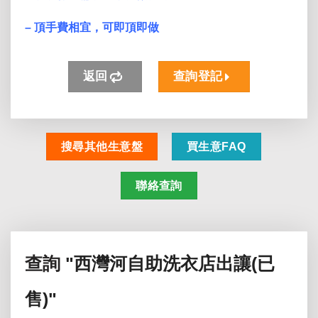
– 頂手費相宜，可即頂即做
返回
查詢登記
搜尋其他生意盤
買生意FAQ
聯絡查詢
查詢
"西灣河自助洗衣店出讓(已
售)"