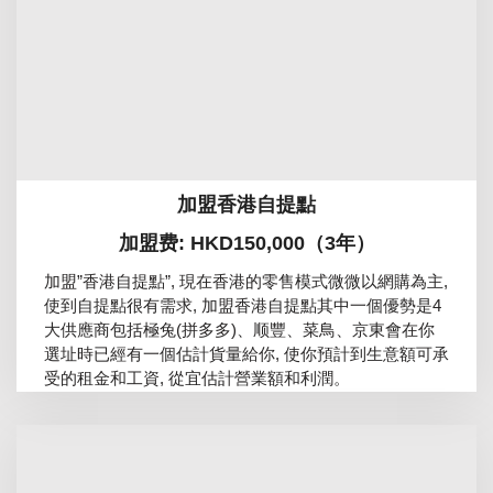
加盟香港自提點
加盟费: HKD150,000（3年）
加盟”香港自提點”, 現在香港的零售模式微微以網購為主,
使到自提點很有需求, 加盟香港自提點其中一個優勢是4
大供應商包括極兔(拼多多)、顺豐、菜鳥、京東會在你
選址時已經有一個估計貨量給你, 使你預計到生意額可承
受的租金和工資, 從宜估計營業額和利潤。