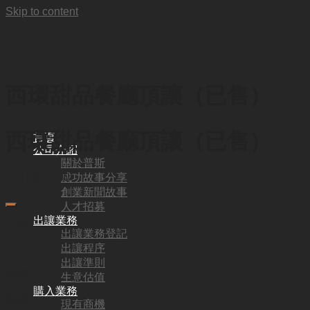
Skip to content
西環甜品餐廳頂讓（已售）
西環甜品餐廳頂讓（已售）
首頁
公司介紹
關於普斯
成功故事分享
HKD
380,000
創業新聞故事
人才招募
出讓業務
代號:
出讓業務登記
出讓程序
SC7341
出讓準則
地區:
生意估值
購入業務
西環
現有商機