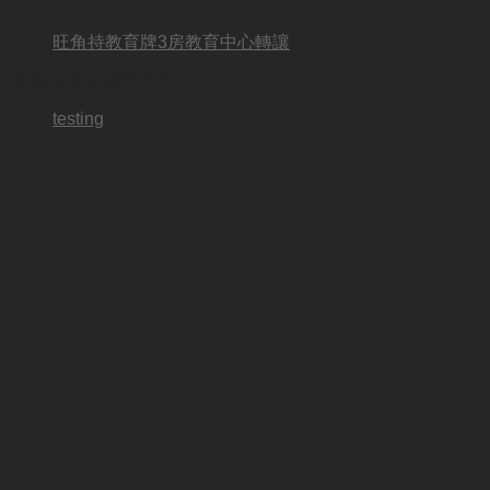
旺角持教育牌3房教育中心轉讓
BUSINESS OTHER
testing