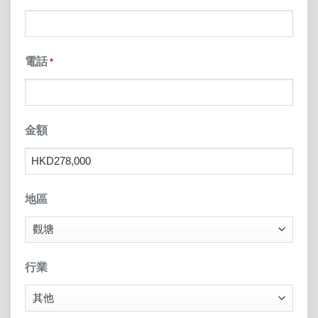
電話
*
金額
地區
行業