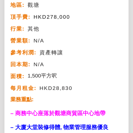
地區:
觀塘
頂手費:
HKD
278,000
行業:
其他
營業額:
N/A
參考利潤:
資產轉讓
回本期:
N/A
1,500平方呎
面積:
每月租金:
HKD28,830
業務重點:
– 商務中心座落於觀塘商貿區中心地帶
– 大廈大堂裝修得體, 物業管理服務優良