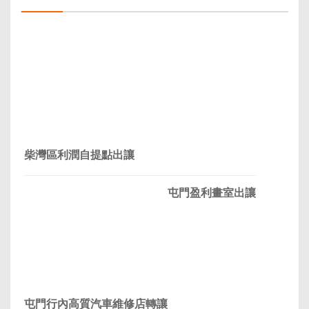
柴灣區利潤自提點出讓
屯門盈利畫室出讓
屯門行內高質汽車維修店轉讓