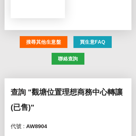
搜尋其他生意盤
買生意FAQ
聯絡查詢
查詢
"觀塘位置理想商務中心轉讓
(已售)"
代號 :
AW8904