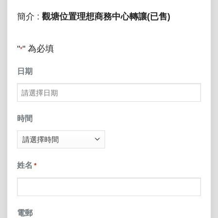
簡介 :
觀塘位置理想商務中心轉讓(已售)
"
" 為必填
*
日期
MM
slash
時間
DD
slash
姓名
*
YYYY
電郵