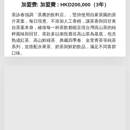
加盟费: 加盟費 : HKD200,000（3年）
茶詠春強調「茶農的飲料店」，堅持使用自家茶園的原
片茶葉，每日現煮、不添加人工香精，讓茶香與回甘來
自茶葉本身，確保每一杯茶飲都能呈現台灣高山茶的純
粹風味與回甘。茶款多以南投鹿谷高山茶為基底，包含
熟成紅茶、高山鮮綠茶、典藏四季春、金萱青茶等純茶
系列，並搭配水果茶、奶茶與鮮奶飲品，滿足不同客群
口味。