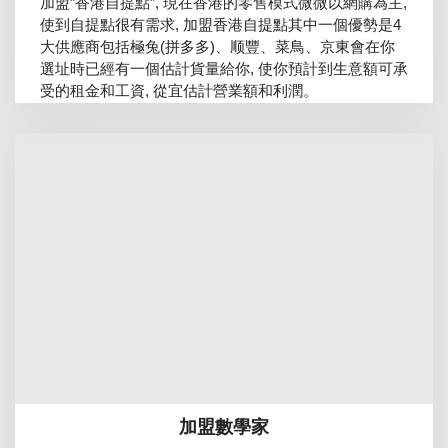
加盟”香港自提點”, 現在香港的零售模式微微以網購為主,
使到自提點很有需求, 加盟香港自提點其中一個優勢是4
大供應商包括極兔(拼多多)、顺豐、菜鳥、京東會在你
選址時已經有一個估計貨量給你, 使你預計到生意額可承
受的租金和工資, 從宜估計營業額和利潤。
加盟數學家