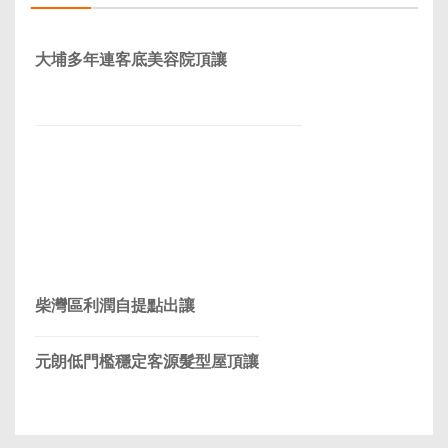
大埔多年連客底美容院頂讓
柴灣區利潤自提點出讓
元朗低門檻穩定客源髮型屋頂讓