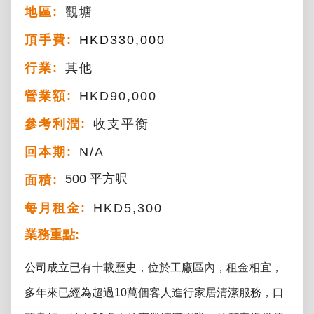
地區:
觀塘
頂手費:
HKD
330,000
行業:
其他
營業額:
HKD90,000
參考利潤:
收支平衡
回本期:
N/A
500 平方呎
面積:
每月租金:
HKD5,300
業務重點:
公司成立已有十載歷史，位於工廠區內，租金相宜，
多年來已經為超過10萬個客人進行家居清潔服務，口