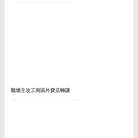
觀塘主攻工商區外賣店轉讓