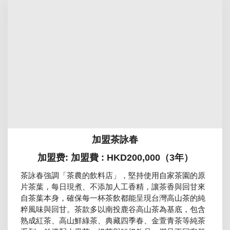
加盟茶詠春
加盟费: 加盟費 : HKD200,000（3年）
茶詠春強調「茶農的飲料店」，堅持使用自家茶園的原
片茶葉，每日現煮、不添加人工香精，讓茶香與回甘來
自茶葉本身，確保每一杯茶飲都能呈現台灣高山茶的純
粹風味與回甘。茶款多以南投鹿谷高山茶為基底，包含
熟成紅茶、高山鮮綠茶、典藏四季春、金萱青茶等純茶