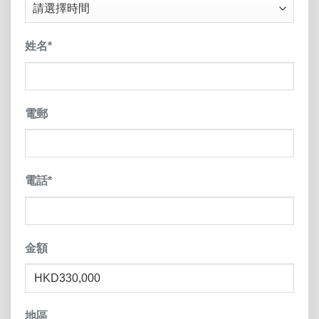
slas
YY
姓名
*
電郵
電話
*
金額
地區