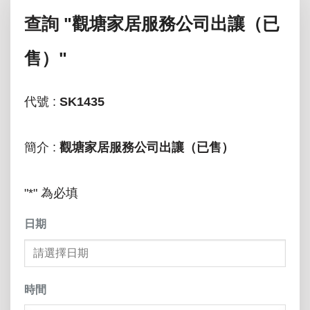
查詢
"觀塘家居服務公司出讓（已
售）"
代號 :
SK1435
簡介 :
觀塘家居服務公司出讓（已售）
"
*
" 為必填
日期
MM
slas
時間
DD