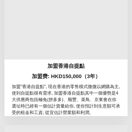
加盟香港自提點
加盟费: HKD150,000（3年）
加盟”香港自提點”, 現在香港的零售模式微微以網購為主,
使到自提點很有需求, 加盟香港自提點其中一個優勢是4
大供應商包括極兔(拼多多)、顺豐、菜鳥、京東會在你
選址時已經有一個估計貨量給你, 使你預計到生意額可承
受的租金和工資, 從宜估計營業額和利潤。