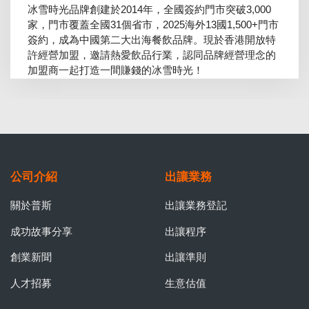
冰雪時光品牌創建於2014年，全國簽約門市突破3,000
家，門市覆蓋全國31個省市，2025海外13國1,500+門市
簽約，成為中國第二大出海餐飲品牌。現於香港開放特
許經營加盟，邀請熱愛飲品行業，認同品牌經營理念的
加盟商一起打造一間賺錢的冰雪時光！
公司介紹
出讓業務
關於普斯
出讓業務登記
成功故事分享
出讓程序
創業新聞
出讓準則
人才招募
生意估值