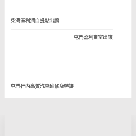
柴灣區利潤自提點出讓
屯門盈利畫室出讓
屯門行內高質汽車維修店轉讓