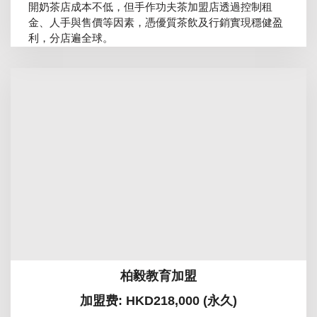
開奶茶店成本不低，但手作功夫茶加盟店透過控制租
金、人手與售價等因素，憑優質茶飲及行銷實現穩健盈
利，分店遍全球。
柏毅教育加盟
加盟费: HKD218,000 (永久)