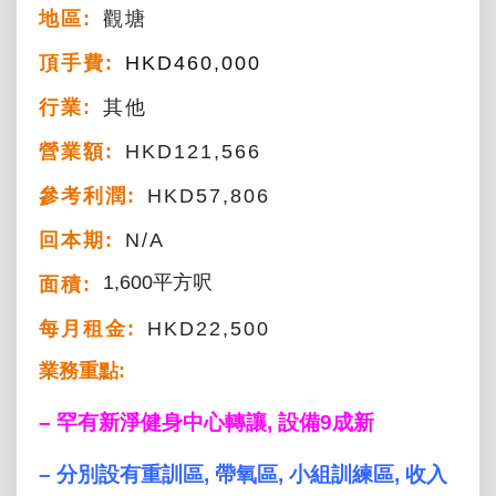
地區:
觀塘
頂手費:
HKD
460,000
行業:
其他
營業額:
HKD121,566
參考利潤:
HKD57,806
回本期:
N/A
1,600平方呎
面積:
每月租金:
HKD22,500
業務重點:
– 罕有
新淨
健身中心轉讓, 設備9成新
–
分別設有重訓區, 帶氧區, 小組訓練區, 收入