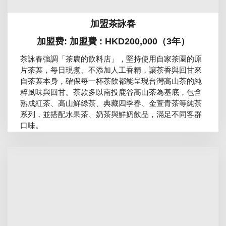
加盟茶詠春
加盟费: 加盟費 : HKD200,000（3年）
茶詠春強調「茶農的飲料店」，堅持使用自家茶園的原
片茶葉，每日現煮、不添加人工香精，讓茶香與回甘來
自茶葉本身，確保每一杯茶飲都能呈現台灣高山茶的純
粹風味與回甘。茶款多以南投鹿谷高山茶為基底，包含
熟成紅茶、高山鮮綠茶、典藏四季春、金萱青茶等純茶
系列，並搭配水果茶、奶茶與鮮奶飲品，滿足不同客群
口味。