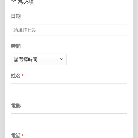
"
" 為必填
*
日期
MM
slash
時間
DD
slash
姓名
*
YYYY
電郵
電話
*