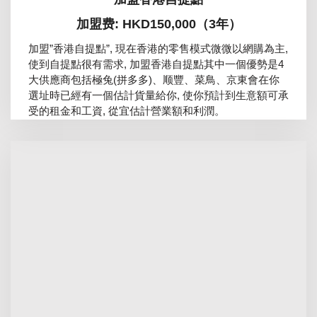
加盟费: HKD150,000（3年）
加盟”香港自提點”, 現在香港的零售模式微微以網購為主,
使到自提點很有需求, 加盟香港自提點其中一個優勢是4
大供應商包括極兔(拼多多)、顺豐、菜鳥、京東會在你
選址時已經有一個估計貨量給你, 使你預計到生意額可承
受的租金和工資, 從宜估計營業額和利潤。