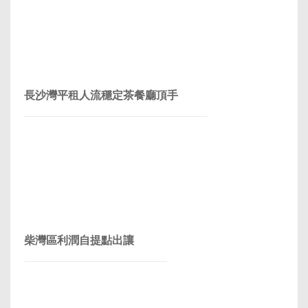
長沙灣平租人流穩定茶餐廳頂手
柴灣區利潤自提點出讓