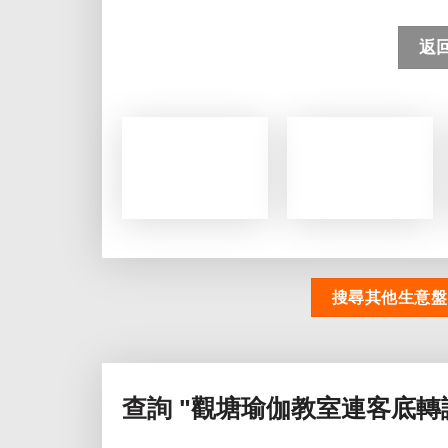
返
搜尋其他生意盤
查詢
"觀塘瑜伽教室連客底轉