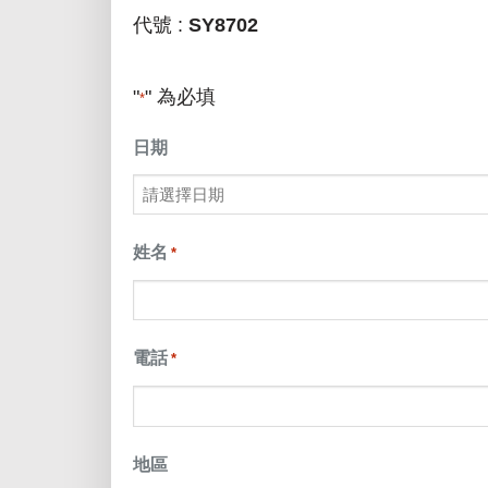
代號 :
SY8702
"
" 為必填
*
日期
MM
slash
姓名
*
DD
slash
電話
*
YYYY
地區