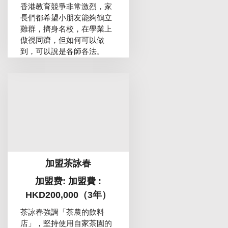
香港教育競爭非常激烈，家
長們都希望小朋友能夠鶴立
雞群，擠身名校，在學業上
傲視同躋，但如何可以做
到，可以說是各師各法。
加盟茶詠春
加盟费: 加盟費 :
HKD200,000（3年）
茶詠春強調「茶農的飲料
店」，堅持使用自家茶園的