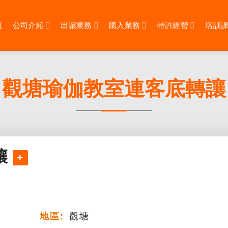
頁
公司介紹
出讓業務
購入業務
特許經營
培訓
觀塘瑜伽教室連客底轉讓
讓
地區:
觀塘