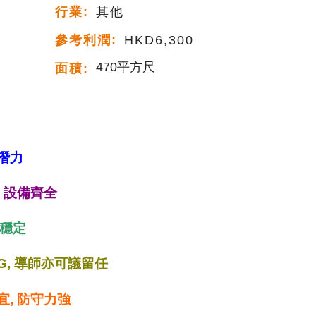
行業:
其他
參考利潤:
HKD6,300
470平方尺
面積:
展潛力
, 設備齊全
意穩定
G, 導師亦可議留任
宜, 防守力強