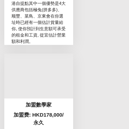
港自提點其中一個優勢是4大
供應商包括極兔(拼多多)、
顺豐、菜鳥、京東會在你選
址時已經有一個估計貨量給
你, 使你預計到生意額可承受
的租金和工資, 從宜估計營業
額和利潤。
加盟數學家
加盟费: HKD178,000/
永久