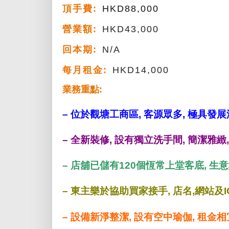
頂手費:
HKD
88,000
營業額:
HKD43,000
回本期:
N/A
每月租金:
HKD14,000
業務重點:
– 位於觀塘工商區, 客源眾多, 極具發
– 全新裝修, 設有獨立洗手間, 簡潔雅緻
– 店舖已儲有120個恆常上堂客底, 生
– 東主樂於協助買家接手, 店名,網站及I
– 設備新淨整潔, 設有空中瑜伽, 租金相