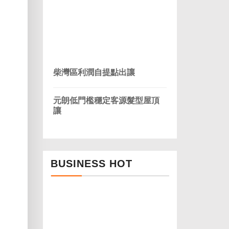
柴灣區利潤自提點出讓
元朗低門檻穩定客源髮型屋頂
讓
BUSINESS HOT