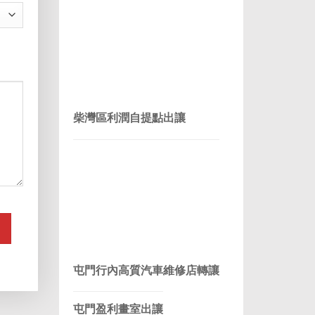
柴灣區利潤自提點出讓
屯門行內高質汽車維修店轉讓
屯門盈利畫室出讓