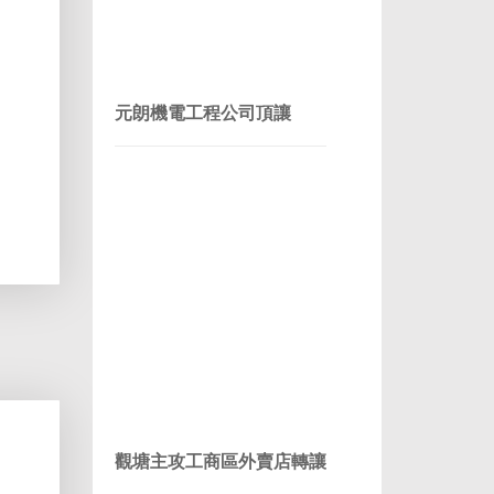
元朗機電工程公司頂讓
觀塘主攻工商區外賣店轉讓