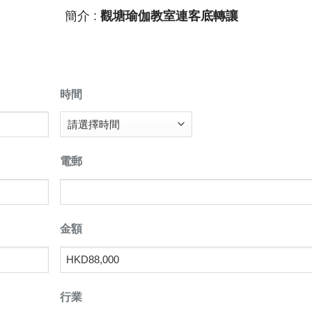
簡介 :
觀塘瑜伽教室連客底轉讓
時間
電郵
金額
行業