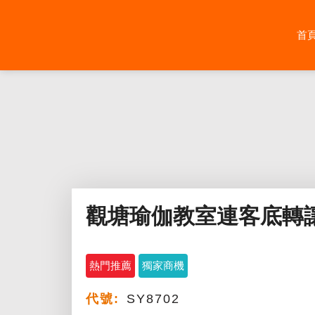
Skip
to
首
content
觀塘瑜伽教室連客底轉
熱門推薦
獨家商機
代號:
SY8702