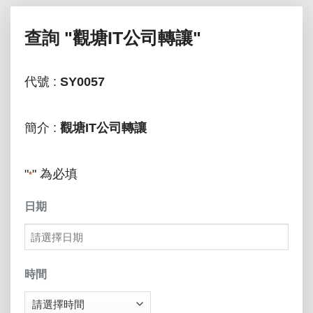
查詢
"觀塘IT公司轉讓"
代號 :
SY0057
簡介 :
觀塘IT公司轉讓
"
" 為必填
*
日期
MM
slash
時間
DD