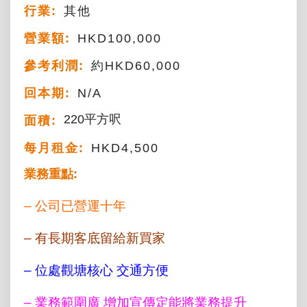
行業:
其他
營業額:
HKD100,000
參考利潤:
約HKD60,000
回本期:
N/A
220平方呎
面積:
每月租金:
HKD4,500
業務重點:
– 公司已營運十年
– 有長期客底留給新買家
– 位處觀塘核心 交通方便
– 業務範圍廣 增加宣傳定能將業務提升