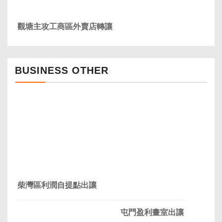
觀塘主攻工商區外賣店轉讓
BUSINESS OTHER
柴灣區利潤自提點出讓
屯門盈利畫室出讓