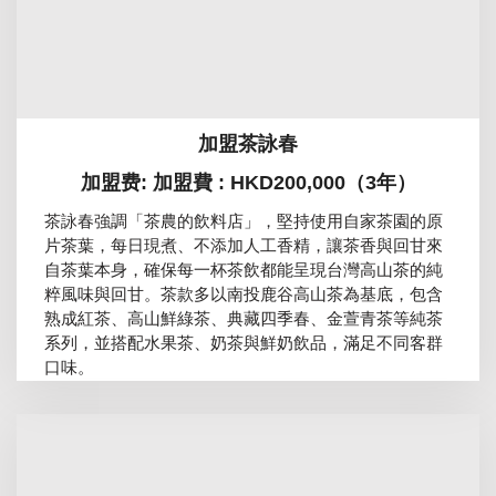
加盟茶詠春
加盟费: 加盟費 : HKD200,000（3年）
茶詠春強調「茶農的飲料店」，堅持使用自家茶園的原
片茶葉，每日現煮、不添加人工香精，讓茶香與回甘來
自茶葉本身，確保每一杯茶飲都能呈現台灣高山茶的純
粹風味與回甘。茶款多以南投鹿谷高山茶為基底，包含
熟成紅茶、高山鮮綠茶、典藏四季春、金萱青茶等純茶
系列，並搭配水果茶、奶茶與鮮奶飲品，滿足不同客群
口味。