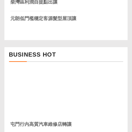
柴灣區利潤自提點出讓
元朗低門檻穩定客源髮型屋頂讓
BUSINESS HOT
屯門行內高質汽車維修店轉讓