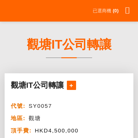
Skip
已選商機
0
to
content
觀塘IT公司轉讓
觀塘IT公司轉讓
代號:
SY0057
地區:
觀塘
頂手費:
HKD
4,500,000