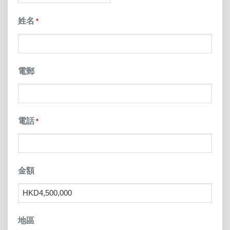
slash
姓名
*
YYYY
電郵
電話
*
金額
地區