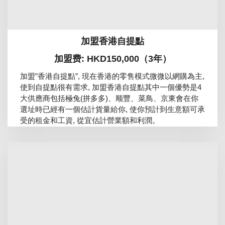
加盟香港自提點
加盟费: HKD150,000（3年）
加盟”香港自提點”, 現在香港的零售模式微微以網購為主,
使到自提點很有需求, 加盟香港自提點其中一個優勢是4
大供應商包括極兔(拼多多)、顺豐、菜鳥、京東會在你
選址時已經有一個估計貨量給你, 使你預計到生意額可承
受的租金和工資, 從宜估計營業額和利潤。