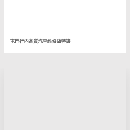
屯門行內高質汽車維修店轉讓