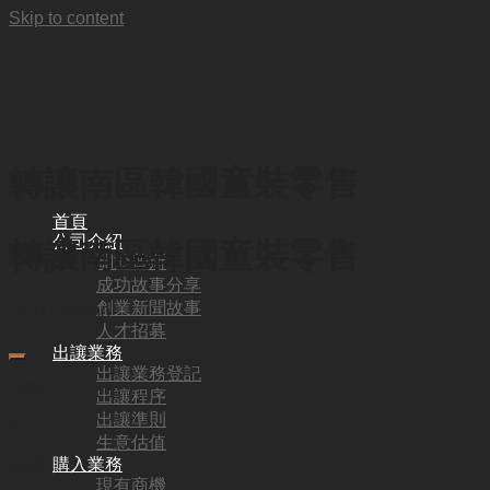
Skip to content
轉讓南區韓國童裝零售
首頁
公司介紹
轉讓南區韓國童裝零售
關於普斯
成功故事分享
創業新聞故事
HKD
168,000
人才招募
出讓業務
出讓業務登記
代號:
出讓程序
出讓準則
SH5155
生意估值
購入業務
地區:
現有商機