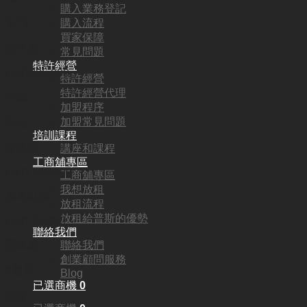
購入業務登記
屯門
購入流程
買家保障
頂手費:
常見問題
特許經營
HKD
226,000
特許經營
特許經營代理
行業:
加盟程序
加盟常見問題
其他
培訓課程
營業額:
講座和課程
工商舖專區
HKD 240,000
工商舖專區
我想放租
參考利潤:
放租流程
放租給普斯的優勢
HKD 30,000
聯絡我們
回本期:
聯絡我們
創業顧問服務
8個月.
Blog
已選商機
0
面積: