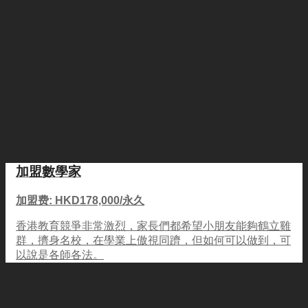
加盟數學家
加盟费: HKD178,000/永久
香港教育競爭非常激烈，家長們都希望小朋友能夠鶴立雞
群，擠身名校，在學業上傲視同躋，但如何可以做到，可
以說是各師各法。