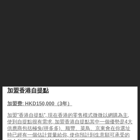
加盟香港自提點
加盟费: HKD150,000（3年）
加盟”香港自提點”, 現在香港的零售模式微微以網購為主,
使到自提點很有需求, 加盟香港自提點其中一個優勢是4大
供應商包括極兔(拼多多)、顺豐、菜鳥、京東會在你選址
時已經有一個估計貨量給你, 使你預計到生意額可承受的