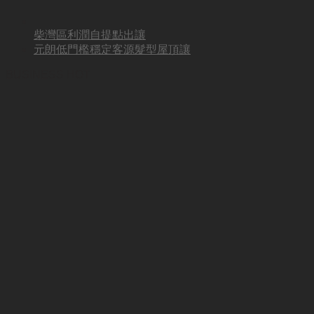
柴灣區利潤自提點出讓
元朗低門檻穩定客源髮型屋頂讓
BUSINESS HOT