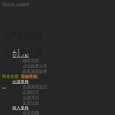
Skip to content
屯門鮮魚檔
屯門鮮魚檔
首頁
公司介紹
關於普斯
成功故事分享
HKD
226,000
創業新聞故事
民生生意
長做長有
人才招募
出讓業務
出讓業務登記
出讓程序
代號:
出讓準則
生意估值
SQ9279
購入業務
現有商機
地區: