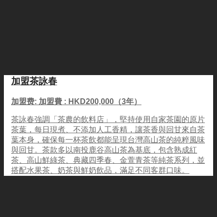
加盟茶詠春
加盟费: 加盟費 : HKD200,000（3年）
茶詠春強調「茶農的飲料店」，堅持使用自家茶園的原片
茶葉，每日現煮、不添加人工香精，讓茶香與回甘來自茶
葉本身，確保每一杯茶飲都能呈現台灣高山茶的純粹風味
與回甘。茶款多以南投鹿谷高山茶為基底，包含熟成紅
茶、高山鮮綠茶、典藏四季春、金萱青茶等純茶系列，並
搭配水果茶、奶茶與鮮奶飲品，滿足不同客群口味。