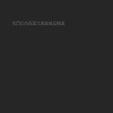
屯門行內高質汽車維修店轉讓