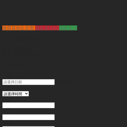
搜尋其他生意盤
買生意FAQ
聯絡查詢
查詢
"屯門鮮魚檔"
代號 :
SQ9279
簡介 :
屯門鮮魚檔
"
*
" 為必填
日期
MM slash DD slash YYYY
時間
姓名
*
電郵
電話
*