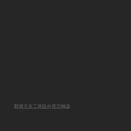
觀塘主攻工商區外賣店轉讓
BUSINESS OTHER