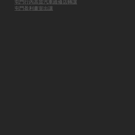
屯門行內高質汽車維修店轉讓
屯門盈利畫室出讓