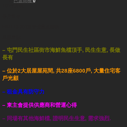
已選商機
0
100平方呎
每月租金:
HKD 13,300連管理費及差餉
業務重點:
– 屯門民生社區街市海鮮魚檔頂手, 民生生意, 長做
長有
– 位於2大居屋屋苑間, 共28座6800戶, 大量住宅客
戶光顧
– 租金具有防守力
– 東主會提供供應商和營運心得
– 同場有其他海鮮檔, 證明民生生意, 需求強烈.