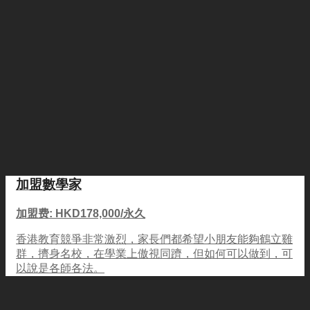
加盟數學家
加盟费: HKD178,000/永久
香港教育競爭非常激烈，家長們都希望小朋友能夠鶴立雞
群，擠身名校，在學業上傲視同躋，但如何可以做到，可
以說是各師各法。