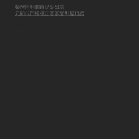
柴灣區利潤自提點出讓
元朗低門檻穩定客源髮型屋頂讓
BUSINESS HOT