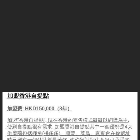
加盟香港自提點
加盟费: HKD150,000（3年）
加盟”香港自提點”, 現在香港的零售模式微微以網購為主,
使到自提點很有需求, 加盟香港自提點其中一個優勢是4大
供應商包括極兔(拼多多)、顺豐、菜鳥、京東會在你選址
時已經有一個估計貨量給你, 使你預計到生意額可承受的