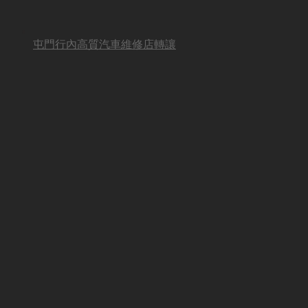
屯門行內高質汽車維修店轉讓