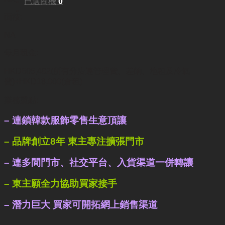
已選商機
0
面積:
NA
每月租金:
HKD605,482(所有分店連管理費、差餉、地租及冷氣
費)+HKD18,000(倉租)
業務重點:
– 連鎖韓款服飾零售生意頂讓
– 品牌創立8年 東主專注擴張門市
– 連多間門市、社交平台、入貨渠道一併轉讓
– 東主願全力協助買家接手
– 潛力巨大 買家可開拓網上銷售渠道