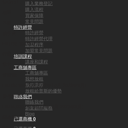
SA9151
購入業務登記
購入流程
地區:
買家保障
常見問題
不限
特許經營
特許經營
頂手費:
特許經營代理
HKD
38,000,000
加盟程序
加盟常見問題
行業:
培訓課程
講座和課程
零售
工商舖專區
工商舖專區
營業額:
我想放租
放租流程
HKD30,850,000(2022年10月-2023年9月)
放租給普斯的優勢
參考利潤:
聯絡我們
聯絡我們
HKD4,000,000(2022年10月-2023年9月)
創業顧問服務
Blog
回本期:
已選商機
0
NA