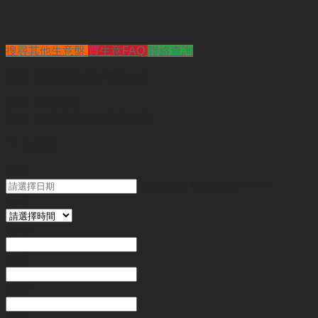
搜尋其他生意盤
買生意FAQ
聯絡查詢
查詢
"連鎖韓款服飾零售生意"
代號 :
SA9151
簡介 :
連鎖韓款服飾零售生意
"
*
" 為必填
日期
MM slash DD slash YYYY
時間
姓名
*
電郵
電話
*