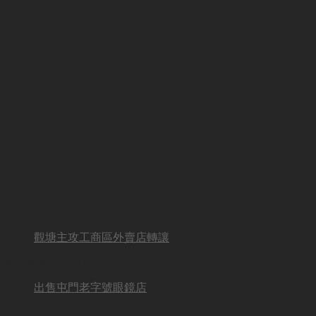
觀塘主攻工商區外賣店轉讓
BUSINESS OTHER
出售屯門老字號眼鏡店