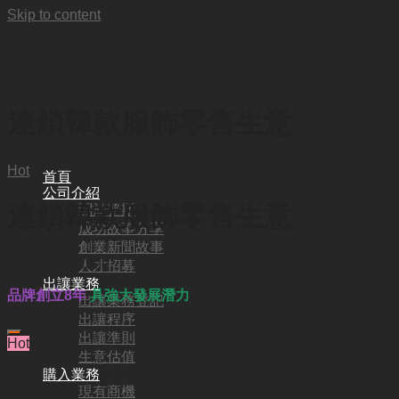
Skip to content
連鎖韓款服飾零售生意
Hot
首頁
公司介紹
連鎖韓款服飾零售生意
關於普斯
成功故事分享
創業新聞故事
HKD
38,000,000
人才招募
出讓業務
品牌創立8年
具強大發展潛力
出讓業務登記
出讓程序
出讓準則
Hot
生意估值
代號:
購入業務
現有商機