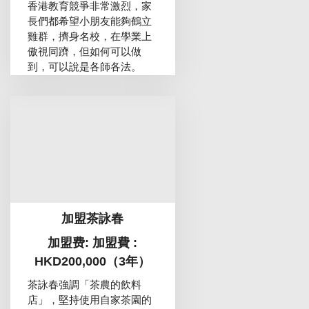
香港教育競爭非常激烈，家
長們都希望小朋友能夠鶴立
雞群，擠身名校，在學業上
傲視同躋，但如何可以做
到，可以說是各師各法。
加盟茶詠春
加盟费: 加盟費 :
HKD200,000（3年）
茶詠春強調「茶農的飲料
店」，堅持使用自家茶園的