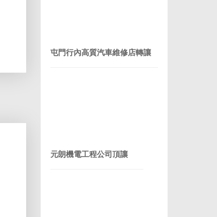
屯門行內高質汽車維修店轉讓
元朗機電工程公司頂讓