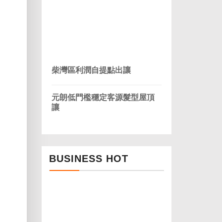
柴灣區利潤自提點出讓
元朗低門檻穩定客源髮型屋頂
讓
BUSINESS HOT