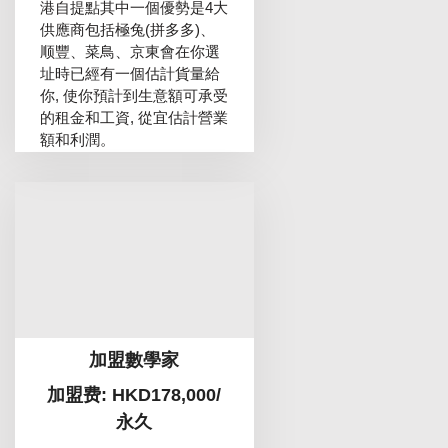
港自提點其中一個優勢是4大
供應商包括極兔(拼多多)、
顺豐、菜鳥、京東會在你選
址時已經有一個估計貨量給
你, 使你預計到生意額可承受
的租金和工資, 從宜估計營業
額和利潤。
加盟數學家
加盟费: HKD178,000/
永久