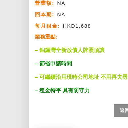
營業額:
NA
回本期:
NA
每月租金:
HKD1,688
業務重點:
– 銅鑼灣全新放債人牌照頂讓
– 節省申請時間
– 可繼續沿用現時公司地址 不用再去
– 租金特平 具有防守力
返