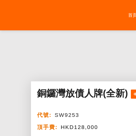
Skip
to
首
content
銅鑼灣放債人牌(全新)
代號:
SW9253
頂手費:
HKD
128,000