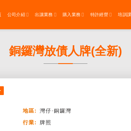
頁
公司介紹
出讓業務
購入業務
特許經營
培訓
銅鑼灣放債人牌(全新)
地區:
灣仔·銅鑼灣
行業:
牌照