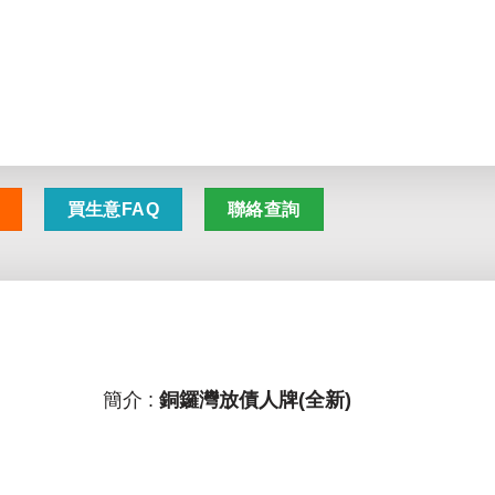
買生意FAQ
聯絡查詢
簡介 :
銅鑼灣放債人牌(全新)