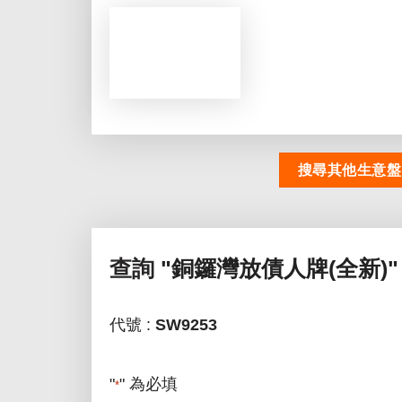
搜尋其他生意盤
查詢
"銅鑼灣放債人牌(全新)"
代號 :
SW9253
"
" 為必填
*