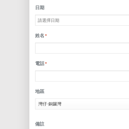
日期
MM
slash
姓名
*
DD
slash
電話
*
YYYY
地區
備註