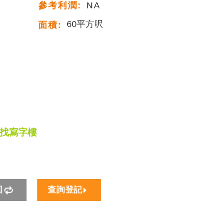
參考利潤:
NA
60平方呎
面積:
尋找寫字樓
回
查詢登記