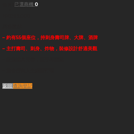
已選商機
0
每月租金:
HKD93,000
業務重點:
– 約有55個座位，持刺身壽司牌、大牌、酒牌
– 主打壽司、刺身、炸物，裝修設計舒適美觀
– 設備爐具完善，頂手即開業
– 適合行內人士經營打理
返回
查詢登記