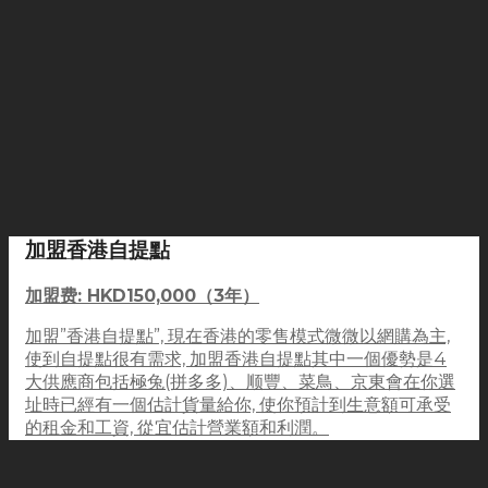
加盟香港自提點
加盟费: HKD150,000（3年）
加盟”香港自提點”, 現在香港的零售模式微微以網購為主,
使到自提點很有需求, 加盟香港自提點其中一個優勢是4
大供應商包括極兔(拼多多)、顺豐、菜鳥、京東會在你選
址時已經有一個估計貨量給你, 使你預計到生意額可承受
的租金和工資, 從宜估計營業額和利潤。