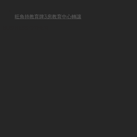
旺角持教育牌3房教育中心轉讓
BUSINESS OTHER