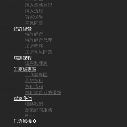
購入業務登記
頂手費:
購入流程
買家保障
HKD
500,000
常見問題
行業:
特許經營
特許經營
特色餐廳
特許經營代理
加盟程序
營業額:
加盟常見問題
培訓課程
N/A
講座和課程
工商舖專區
參考利潤:
工商舖專區
資產轉讓
我想放租
放租流程
回本期:
放租給普斯的優勢
聯絡我們
N/A
聯絡我們
創業顧問服務
面積:
Blog
已選商機
0
2800平方呎