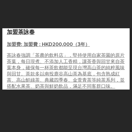
加盟茶詠春
加盟费: 加盟費 : HKD200,000（3年）
茶詠春強調「茶農的飲料店」，堅持使用自家茶園的原片
茶葉，每日現煮、不添加人工香精，讓茶香與回甘來自茶
葉本身，確保每一杯茶飲都能呈現台灣高山茶的純粹風味
與回甘。茶款多以南投鹿谷高山茶為基底，包含熟成紅
茶、高山鮮綠茶、典藏四季春、金萱青茶等純茶系列，並
搭配水果茶、奶茶與鮮奶飲品，滿足不同客群口味。