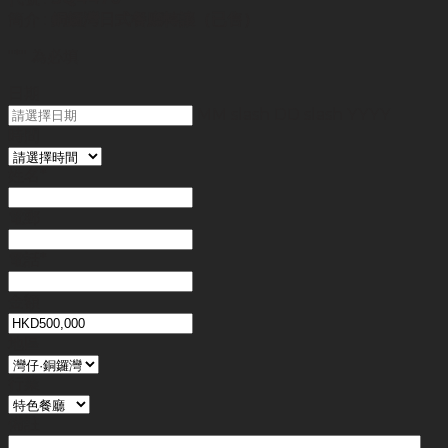
簡介 :
銅鑼灣日式餐廳轉讓（已售）
"
*
" 為必填
日期
MM slash DD slash YYYY
時間
姓名
*
電郵
電話
*
金額
地區
行業
備註