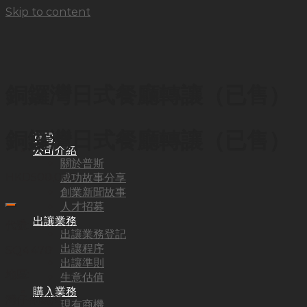
Skip to content
銅鑼灣日式餐廳轉讓（已售）
銅鑼灣日式餐廳轉讓（已售）
首頁
公司介紹
關於普斯
HKD
500,000
成功故事分享
創業新聞故事
人才招募
出讓業務
代號:
出讓業務登記
出讓程序
SQ4470
出讓準則
地區:
生意估值
購入業務
灣仔·銅鑼灣
現有商機