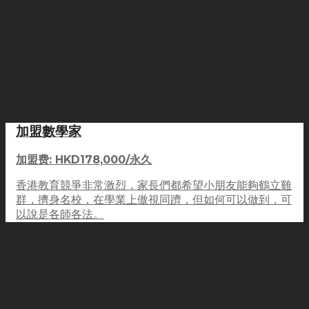
加盟數學家
加盟费: HKD178,000/永久
香港教育競爭非常激烈，家長們都希望小朋友能夠鶴立雞
群，擠身名校，在學業上傲視同躋，但如何可以做到，可
以說是各師各法。