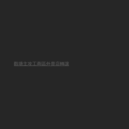
觀塘主攻工商區外賣店轉讓