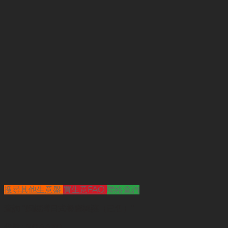
搜尋其他生意盤
買生意FAQ
聯絡查詢
查詢
"銅鑼灣日式餐廳轉讓（已售）"
代號 :
SQ4470