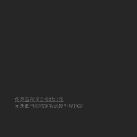
柴灣區利潤自提點出讓
元朗低門檻穩定客源髮型屋頂讓
BUSINESS HOT