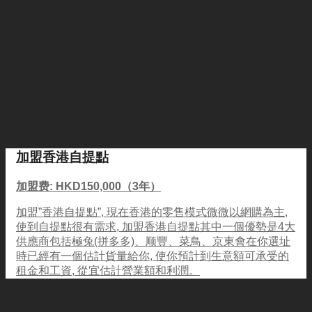
加盟香港自提點
加盟费: HKD150,000（3年）
加盟”香港自提點”, 現在香港的零售模式微微以網購為主,
使到自提點很有需求, 加盟香港自提點其中一個優勢是4大
供應商包括極兔(拼多多)、顺豐、菜鳥、京東會在你選址
時已經有一個估計貨量給你, 使你預計到生意額可承受的
租金和工資, 從宜估計營業額和利潤。