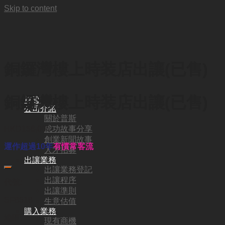
Skip to content
銅鑼灣樓上時装店出讓(已售)
銅鑼灣樓上時装店出讓(已售)
首頁
公司介紹
關於普斯
成功故事分享
HKD
158,000
創業新聞故事
運作超過10年
有慣常客流
人才招募
出讓業務
出讓業務登記
出讓程序
代號:
出讓準則
SF8518
生意估值
購入業務
地區:
現有商機