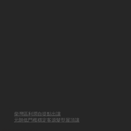
柴灣區利潤自提點出讓
元朗低門檻穩定客源髮型屋頂讓
BUSINESS HOT