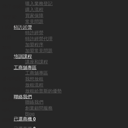
購入業務登記
灣仔·銅鑼灣
購入流程
買家保障
頂手費:
常見問題
特許經營
HKD
158,000
特許經營
行業:
特許經營代理
加盟程序
零售
加盟常見問題
培訓課程
營業額:
講座和課程
工商舖專區
N/A
工商舖專區
參考利潤:
我想放租
放租流程
資產轉讓
放租給普斯的優勢
聯絡我們
回本期:
聯絡我們
創業顧問服務
N/A
Blog
已選商機
0
面積: