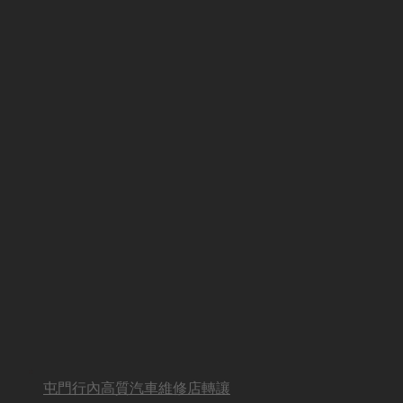
屯門行內高質汽車維修店轉讓