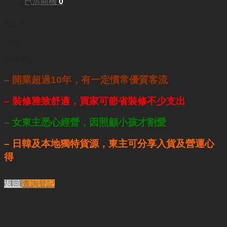
已選商機
0
350平方呎
每月租金:
HKD23,000
業務重點:
– 開業超過10年，有一定慣常優質客流
– 裝修雅致舒適，買家可節省裝修不少支出
– 女東主悉心經營，因照顧小孩才割愛
– 日韓及本地獨特貨源，東主可分享入貨及營運心
得
返回
查詢登記