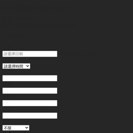
查詢
"銅鑼灣樓上時装店出讓(已售)"
代號 :
SF8518
簡介 :
銅鑼灣樓上時装店出讓(已售)
"
*
" 為必填
日期
MM slash DD slash YYYY
時間
姓名
*
電郵
電話
*
金額
地區