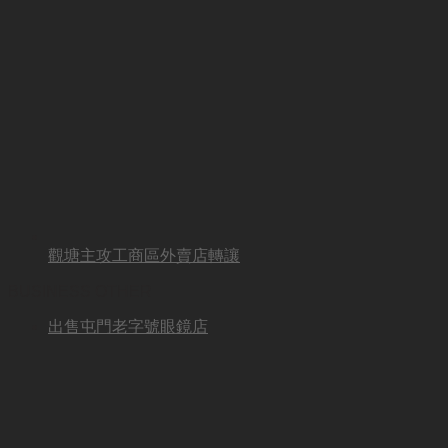
觀塘主攻工商區外賣店轉讓
BUSINESS OTHER
出售屯門老字號眼鏡店