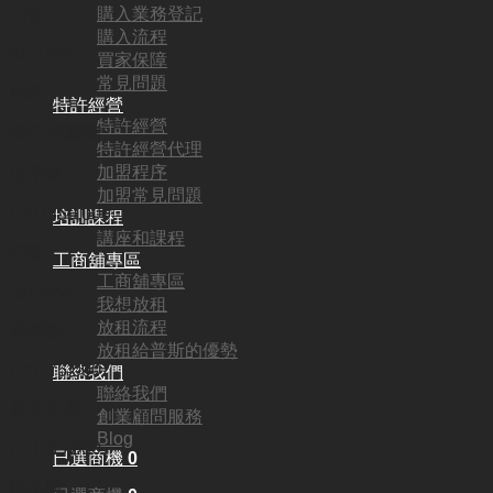
購入業務登記
代號:
購入流程
KH4389
買家保障
常見問題
地區:
特許經營
特許經營
灣仔·銅鑼灣
特許經營代理
加盟程序
頂手費:
加盟常見問題
HKD
350,000
培訓課程
講座和課程
行業:
工商舖專區
工商舖專區
partyroom
我想放租
放租流程
營業額:
放租給普斯的優勢
HKD75,000
聯絡我們
聯絡我們
參考利潤:
創業顧問服務
Blog
HKD55,000
已選商機
0
回本期: