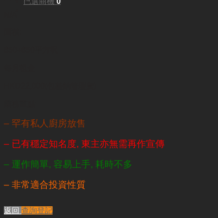
已選商機
0
N/A
面積:
850+850平方呎
每月租金:
HKD22,000(包差餉管理費)
業務重點:
– 罕有私人廚房放售
– 已有穩定知名度, 東主亦無需再作宣傳
– 運作簡單, 容易上手, 耗時不多
– 非常適合投資性質
返回
查詢登記