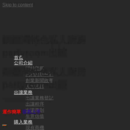
Skip to content
銅鑼灣特色私人廚房
partyroom出讓
首頁
公司介紹
關於普斯
銅鑼灣特色私人廚房
成功故事分享
創業新聞故事
partyroom出讓
人才招募
出讓業務
出讓業務登記
HKD
350,000
出讓程序
出讓準則
運作簡單
容易上手
生意估值
購入業務
現有商機