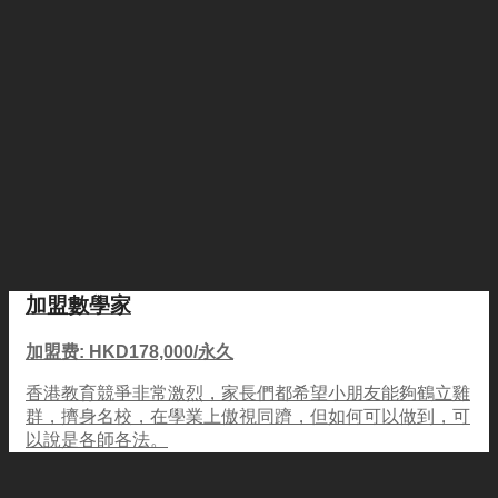
加盟數學家
加盟费: HKD178,000/永久
香港教育競爭非常激烈，家長們都希望小朋友能夠鶴立雞
群，擠身名校，在學業上傲視同躋，但如何可以做到，可
以說是各師各法。