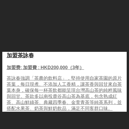
加盟茶詠春
加盟费: 加盟費 : HKD200,000（3年）
茶詠春強調「茶農的飲料店」，堅持使用自家茶園的原片
茶葉，每日現煮、不添加人工香精，讓茶香與回甘來自茶
葉本身，確保每一杯茶飲都能呈現台灣高山茶的純粹風味
與回甘。茶款多以南投鹿谷高山茶為基底，包含熟成紅
茶、高山鮮綠茶、典藏四季春、金萱青茶等純茶系列，並
搭配水果茶、奶茶與鮮奶飲品，滿足不同客群口味。