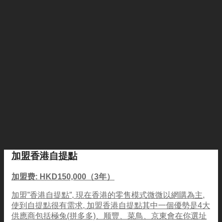
加盟香港自提點
加盟费: HKD150,000（3年）
加盟”香港自提點”, 現在香港的零售模式微微以網購為主,
使到自提點很有需求, 加盟香港自提點其中一個優勢是4大
供應商包括極兔(拼多多)、顺豐、菜鳥、京東會在你選址