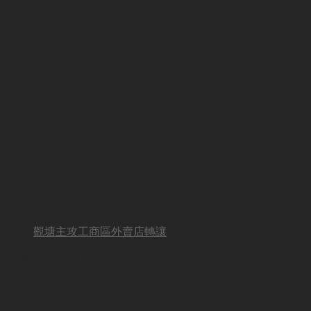
觀塘主攻工商區外賣店轉讓
BUSINESS OTHER