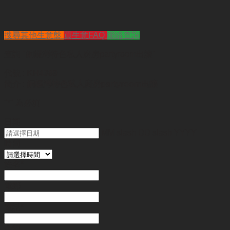
搜尋其他生意盤
買生意FAQ
聯絡查詢
查詢
"銅鑼灣特色私人廚房partyroom出讓"
代號 :
KH4389
簡介 :
銅鑼灣特色私人廚房partyroom出讓
"
*
" 為必填
日期
MM slash DD slash YYYY
時間
姓名
*
電郵
電話
*
金額