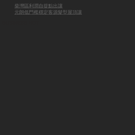
柴灣區利潤自提點出讓
元朗低門檻穩定客源髮型屋頂讓
BUSINESS HOT