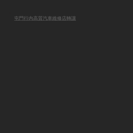
屯門行內高質汽車維修店轉讓