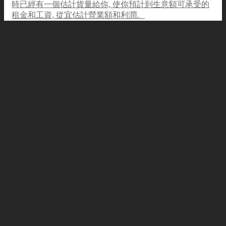
時已經有一個估計貨量給你, 使你預計到生意額可承受的
租金和工資, 從宜估計營業額和利潤。