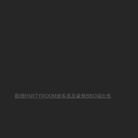
觀塘PARTYROOM連客底及豪華BBQ場出售