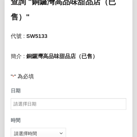
查詢
"銅鑼灣高品味甜品店（已
售）"
代號 :
SW5133
簡介 :
銅鑼灣高品味甜品店（已售）
"
" 為必填
*
日期
MM
slash
時間
DD