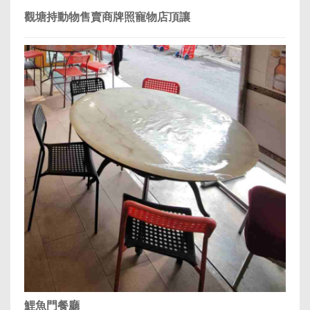
觀塘持動物售賣商牌照寵物店頂讓
鯉魚門餐廳