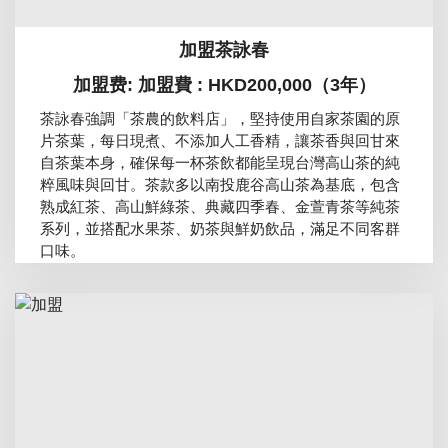
加盟茶詠春
加盟费: 加盟費 : HKD200,000（3年）
茶詠春強調「茶農的飲料店」，堅持使用自家茶園的原
片茶葉，每日現煮、不添加人工香精，讓茶香與回甘來
自茶葉本身，確保每一杯茶飲都能呈現台灣高山茶的純
粹風味與回甘。茶款多以南投鹿谷高山茶為基底，包含
熟成紅茶、高山鮮綠茶、典藏四季春、金萱青茶等純茶
系列，並搭配水果茶、奶茶與鮮奶飲品，滿足不同客群
口味。