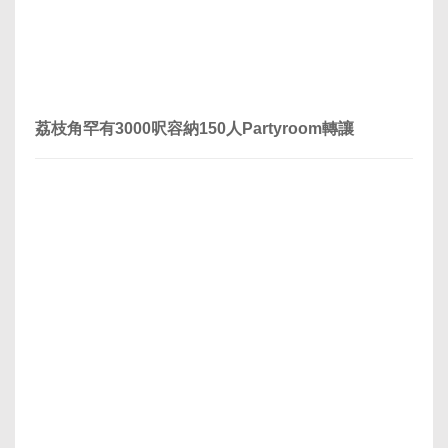
荔枝角罕有3000呎容納150人Partyroom轉讓