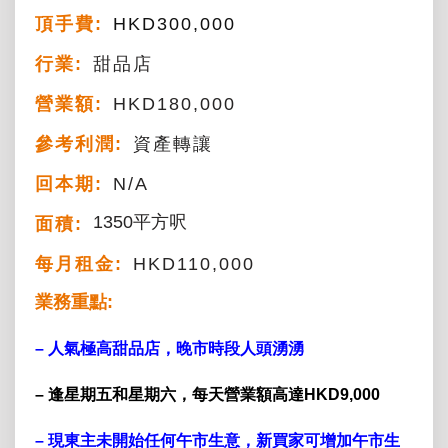
頂手費:
HKD
300,000
行業:
甜品店
營業額:
HKD180,000
參考利潤:
資產轉讓
回本期:
N/A
1350平方呎
面積:
每月租金:
HKD110,000
業務重點:
– 人氣極高甜品店
，晚市時段人頭湧湧
– 逢星期五和星期六，每天營業額高達HKD9,000
– 現東主未開始任何午市生意，新買家可增加午市生