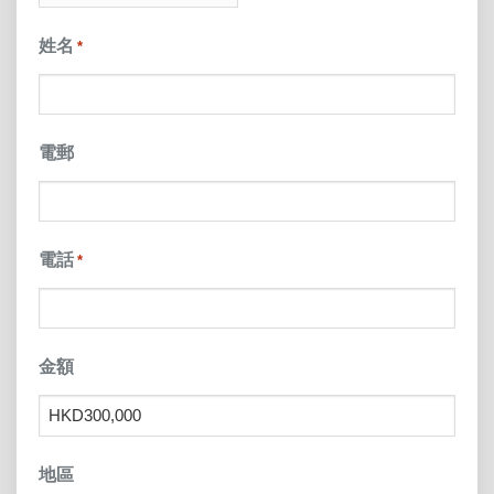
slash
姓名
*
YYYY
電郵
電話
*
金額
地區