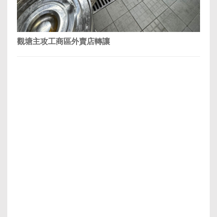
觀塘主攻工商區外賣店轉讓