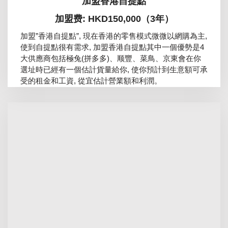
加盟香港自提點
加盟费: HKD150,000（3年）
加盟”香港自提點”, 現在香港的零售模式微微以網購為主,
使到自提點很有需求, 加盟香港自提點其中一個優勢是4
大供應商包括極兔(拼多多)、顺豐、菜鳥、京東會在你
選址時已經有一個估計貨量給你, 使你預計到生意額可承
受的租金和工資, 從宜估計營業額和利潤。