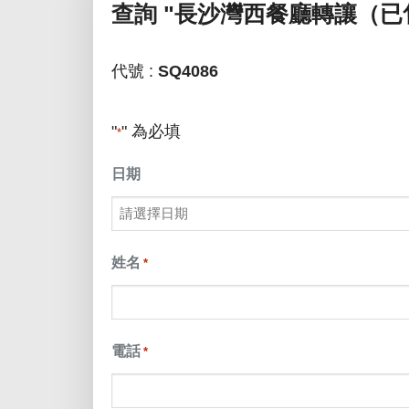
查詢
"長沙灣西餐廳轉讓（已
代號 :
SQ4086
"
" 為必填
*
日期
MM
slash
姓名
*
DD
slash
電話
*
YYYY