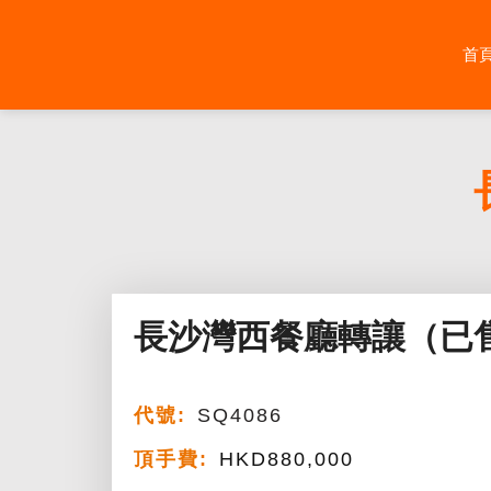
Skip
to
首
content
長沙灣西餐廳轉讓（已
代號:
SQ4086
頂手費:
HKD
880,000