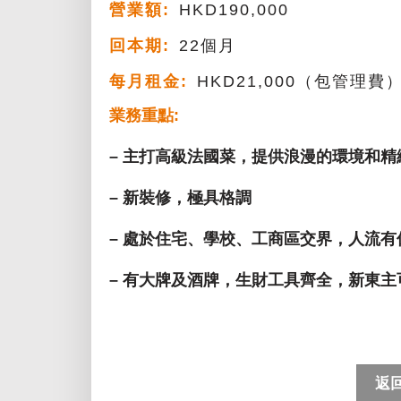
營業額:
HKD190,000
回本期:
22個月
每月租金:
HKD21,000（包管理費
業務重點:
– 主打高級法國菜，提供浪漫的環境和精
– 新裝修，極具格調
– 處於住宅、學校、工商區交界，人流有
– 有大牌及酒牌，生財工具齊全，新東主
返