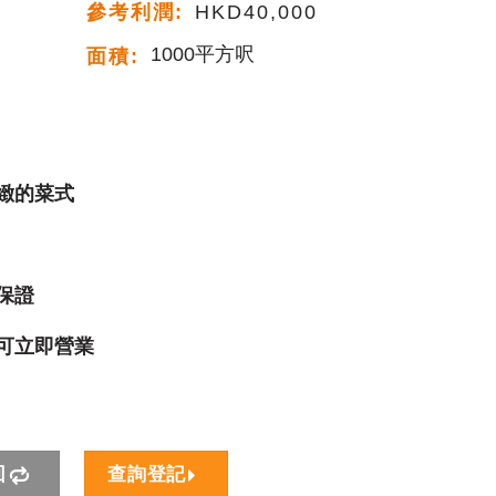
參考利潤:
HKD40,000
1000平方呎
面積:
）
緻的菜式
保證
可立即營業
回
查詢登記