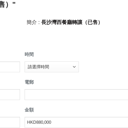
售）"
簡介 :
長沙灣西餐廳轉讓（已售）
時間
電郵
金額