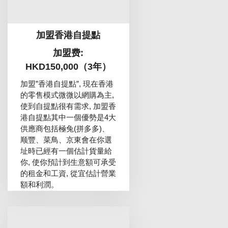
加盟香港自提點
加盟费:
HKD150,000（3年）
加盟”香港自提點”, 現在香港
的零售模式微微以網購為主,
使到自提點很有需求, 加盟香
港自提點其中一個優勢是4大
供應商包括極兔(拼多多)、
顺豐、菜鳥、京東會在你選
址時已經有一個估計貨量給
你, 使你預計到生意額可承受
的租金和工資, 從宜估計營業
額和利潤。