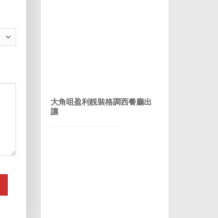
大角咀盈利靚裝格調西餐廳出
讓