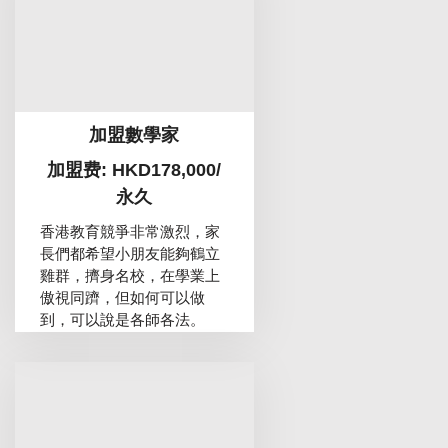
加盟數學家
加盟费: HKD178,000/
永久
香港教育競爭非常激烈，家
長們都希望小朋友能夠鶴立
雞群，擠身名校，在學業上
傲視同躋，但如何可以做
到，可以說是各師各法。