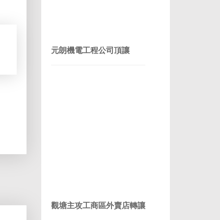
元朗機電工程公司頂讓
觀塘主攻工商區外賣店轉讓