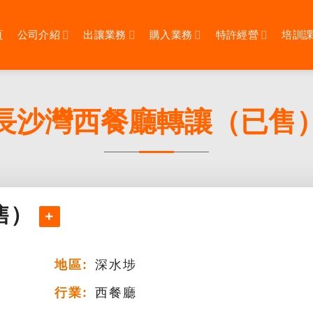
頁
公司介紹
出讓業務
購入業務
特許經營
培訓
長沙灣西餐廳轉讓（已售
售）
地區:
深水埗
行業:
西餐廳