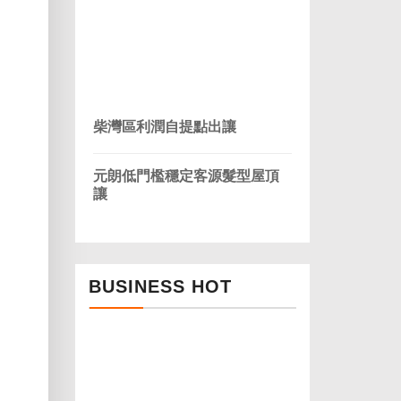
柴灣區利潤自提點出讓
元朗低門檻穩定客源髮型屋頂
讓
BUSINESS HOT