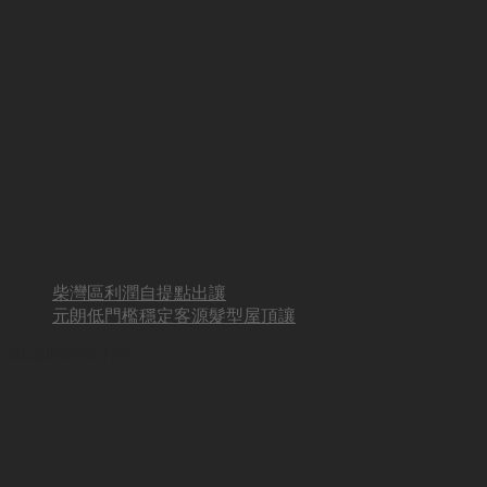
柴灣區利潤自提點出讓
元朗低門檻穩定客源髮型屋頂讓
BUSINESS HOT