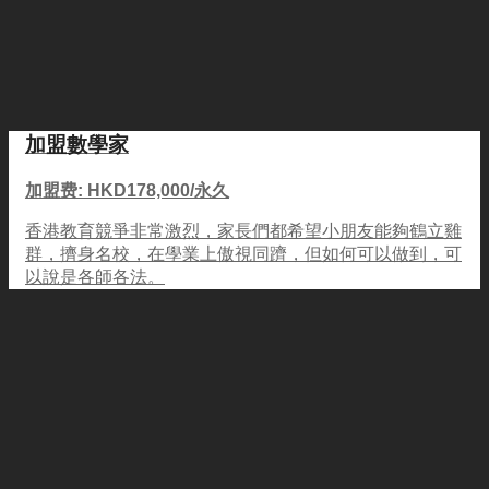
加盟數學家
加盟费: HKD178,000/永久
香港教育競爭非常激烈，家長們都希望小朋友能夠鶴立雞
群，擠身名校，在學業上傲視同躋，但如何可以做到，可
以說是各師各法。