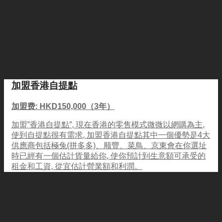
加盟香港自提點
加盟费: HKD150,000（3年）
加盟”香港自提點”, 現在香港的零售模式微微以網購為主,
使到自提點很有需求, 加盟香港自提點其中一個優勢是4大
供應商包括極兔(拼多多)、顺豐、菜鳥、京東會在你選址
時已經有一個估計貨量給你, 使你預計到生意額可承受的
租金和工資, 從宜估計營業額和利潤。