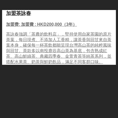
加盟茶詠春
加盟费: 加盟費 : HKD200,000（3年）
茶詠春強調「茶農的飲料店」，堅持使用自家茶園的原片
茶葉，每日現煮、不添加人工香精，讓茶香與回甘來自茶
葉本身，確保每一杯茶飲都能呈現台灣高山茶的純粹風味
與回甘。茶款多以南投鹿谷高山茶為基底，包含熟成紅
茶、高山鮮綠茶、典藏四季春、金萱青茶等純茶系列，並
搭配水果茶、奶茶與鮮奶飲品，滿足不同客群口味。