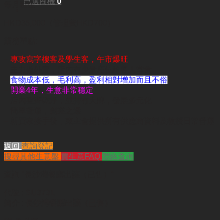
已選商機
0
每月租金:
HKD35,000（管理費HKD700）
業務重點:
–
專攻寫字樓客及學生客，午市爆旺
– 主力做外賣，店內有少量座位給客人堂食
–
食物成本低，毛利高，盈利相對增加而且不俗
–
開業4年，生意非常穩定
– 店內整齊乾淨，並持有大牌，發展多元化
– 簡單營運，創業之選
– 新買家接手後，東主會提供所有供應商資料及教授日常營運
返回
查詢登記
搜尋其他生意盤
買生意FAQ
聯絡查詢
查詢
"長沙灣餐廳出讓（已售）"
代號 :
SU3731
簡介 :
長沙灣餐廳出讓（已售）