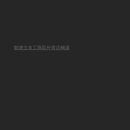
觀塘主攻工商區外賣店轉讓