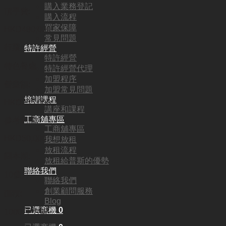
購入業務登記
頂手費:
購入流程
買家保障
HKD
480,000
常見問題
行業:
特許經營
特許經營
特色餐廳
特許經營代理
加盟程序
營業額:
加盟常見問題
培訓課程
HKD235,000
講座和課程
工商舖專區
參考利潤:
工商舖專區
HKD50,000
我想放租
放租流程
回本期:
放租給普斯的優勢
聯絡我們
10個月
聯絡我們
創業顧問服務
面積:
Blog
已選商機
0
1000 平方呎