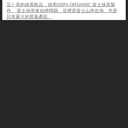
豆と茶的抹茶飲品，採用100% ORGANIC 富士抹茶製
作。 富士抹茶來自靜岡縣，這裡是富士山所在地，也是
日本最大的茶葉產區。