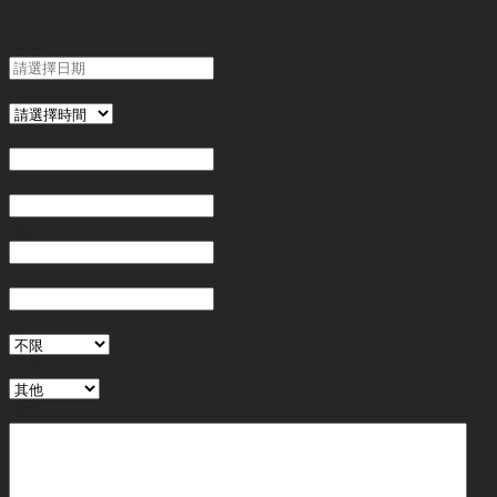
"
*
" 為必填
日期
MM slash DD slash YYYY
時間
姓名
*
電郵
電話
*
金額
地區
行業
備註