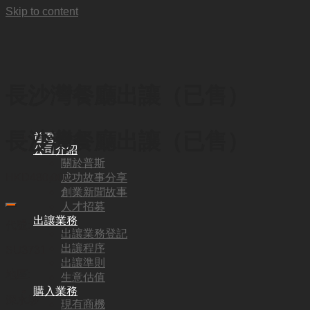
Skip to content
長沙灣餐廳出讓（已售）
長沙灣餐廳出讓（已售）
首頁
公司介紹
關於普斯
成功故事分享
HKD
480,000
創業新聞故事
人才招募
出讓業務
代號:
出讓業務登記
出讓程序
SU3731
出讓準則
地區:
生意估值
購入業務
深水埗
現有商機