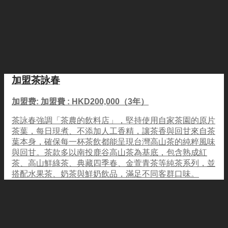
加盟茶詠春
加盟费: 加盟費 : HKD200,000（3年）
茶詠春強調「茶農的飲料店」，堅持使用自家茶園的原片
茶葉，每日現煮、不添加人工香精，讓茶香與回甘來自茶
葉本身，確保每一杯茶飲都能呈現台灣高山茶的純粹風味
與回甘。茶款多以南投鹿谷高山茶為基底，包含熟成紅
茶、高山鮮綠茶、典藏四季春、金萱青茶等純茶系列，並
搭配水果茶、奶茶與鮮奶飲品，滿足不同客群口味。