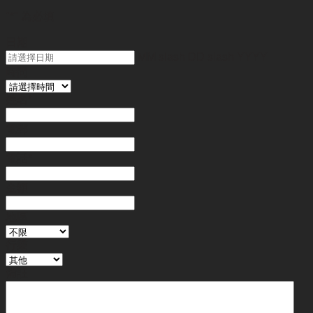
"
*
" 為必填
日期
MM slash DD slash YYYY
時間
姓名
*
電郵
電話
*
金額
地區
行業
備註