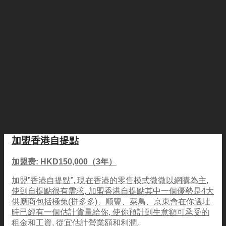
加盟香港自提點
加盟费: HKD150,000（3年）
加盟”香港自提點”, 現在香港的零售模式微微以網購為主,
使到自提點很有需求, 加盟香港自提點其中一個優勢是4大
供應商包括極兔(拼多多)、顺豐、菜鳥、京東會在你選址
時已經有一個估計貨量給你, 使你預計到生意額可承受的
租金和工資, 從宜估計營業額和利潤。