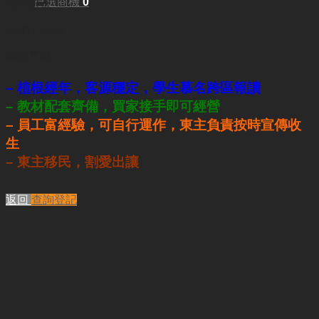
已選商機
0
每月租金:
HKD75,000
業務重點:
– 植根經年，客源穩定，學生慕名跨區報讀
– 教材配套齊備，買家接手即可經營
– 員工富經驗，可自行運作，東主負責按時宣傳收
生
– 東主移民，割愛出讓
返回
查詢登記