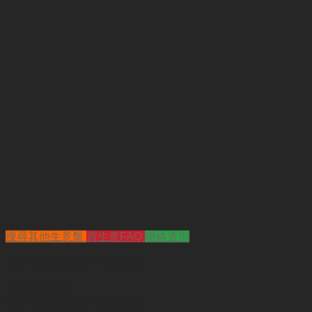
搜尋其他生意盤
買生意FAQ
聯絡查詢
查詢
"馬鞍山教育中心(已售)"
代號 :
SK9821
簡介 :
馬鞍山教育中心(已售)