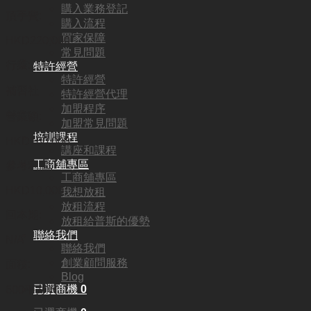
購入業務登記
頂手費:
購入流程
買家保障
HKD
220,000
常見問題
行業:
特許經營
特許經營
補習社
特許經營代理
加盟程序
營業額:
加盟常見問題
培訓課程
HKD180,000
講座和課程
工商舖專區
參考利潤:
工商舖專區
HKD10,000
我想放租
放租流程
回本期:
放租給普斯的優勢
聯絡我們
N/A
聯絡我們
創業顧問服務
面積:
Blog
已選商機
0
600平方呎