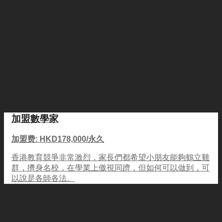
加盟數學家
加盟费: HKD178,000/永久
香港教育競爭非常激烈，家長們都希望小朋友能夠鶴立雞
群，擠身名校，在學業上傲視同躋，但如何可以做到，可
以說是各師各法。