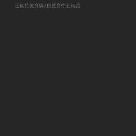
旺角持教育牌3房教育中心轉讓
BUSINESS OTHER