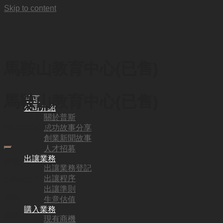
Skip to content
馬鞍山教育中心(已售)
馬鞍山教育中心(已售)
首頁
公司介紹
關於普斯
成功故事分享
HKD
220,000
創業新聞故事
人才招募
出讓業務
代號:
出讓業務登記
出讓程序
SK9821
出讓準則
地區:
生意估值
購入業務
馬鞍山
現有商機