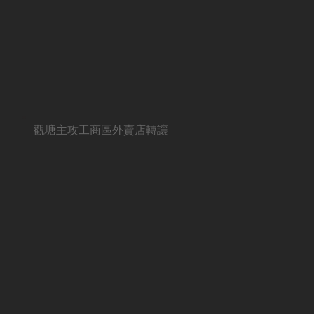
觀塘主攻工商區外賣店轉讓