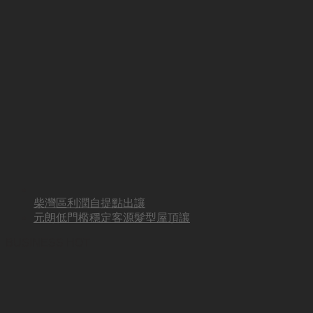
柴灣區利潤自提點出讓
元朗低門檻穩定客源髮型屋頂讓
BUSINESS HOT