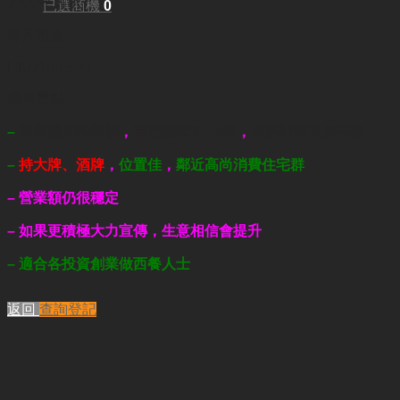
3500平方呎
已選商機
0
每月租金:
HKD100,500
業務重點:
–
高質素的靚裝修
，
實用面積
3500呎
，
有品味而又好氣氛
–
持大牌、酒牌
，
位置佳
，
鄰近高尚消費住宅群
–
營業額仍很穩定
–
如果更積極大力宣傳，生意相信會提升
– 適合各投資創業
做西餐
人士
返回
查詢登記