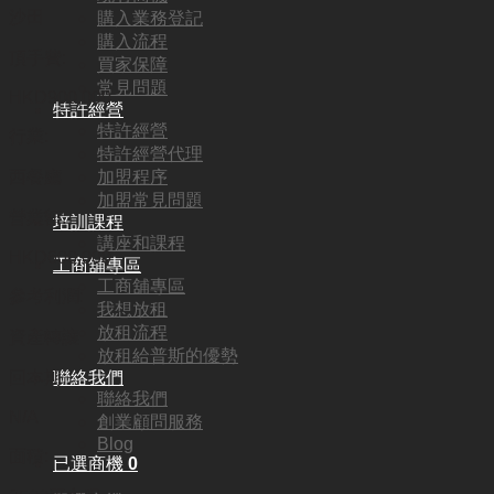
沙田
購入業務登記
購入流程
頂手費:
買家保障
常見問題
HKD
900,000
特許經營
特許經營
行業:
特許經營代理
加盟程序
西餐廳
加盟常見問題
營業額:
培訓課程
講座和課程
HKD600,000
工商舖專區
工商舖專區
參考利潤:
我想放租
放租流程
資產轉讓
放租給普斯的優勢
聯絡我們
回本期:
聯絡我們
N/A
創業顧問服務
Blog
面積:
已選商機
0