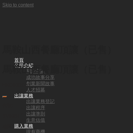
Skip to content
馬鞍山西餐廳頂讓（已售）
首頁
公司介紹
馬鞍山西餐廳頂讓（已售）
關於普斯
成功故事分享
創業新聞故事
HKD
900,000
人才招募
出讓業務
出讓業務登記
代號:
出讓程序
出讓準則
SV9964
生意估值
購入業務
地區:
現有商機