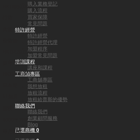
購入業務登記
HKD
880,000
購入流程
買家保障
行業:
常見問題
食堂
特許經營
特許經營
營業額:
特許經營代理
加盟程序
HKD429,000
加盟常見問題
培訓課程
參考利潤:
講座和課程
工商舖專區
HKD89,000
工商舖專區
回本期:
我想放租
放租流程
11個月
放租給普斯的優勢
聯絡我們
面積:
聯絡我們
創業顧問服務
4000平方呎
Blog
已選商機
0
每月租金: