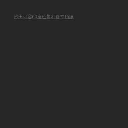
沙田可容60座位盈利食堂頂讓