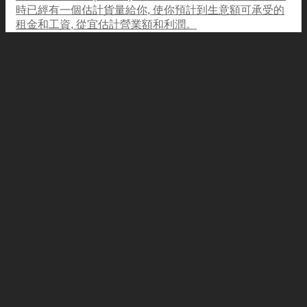
時已經有一個估計貨量給你, 使你預計到生意額可承受的
租金和工資, 從宜估計營業額和利潤。