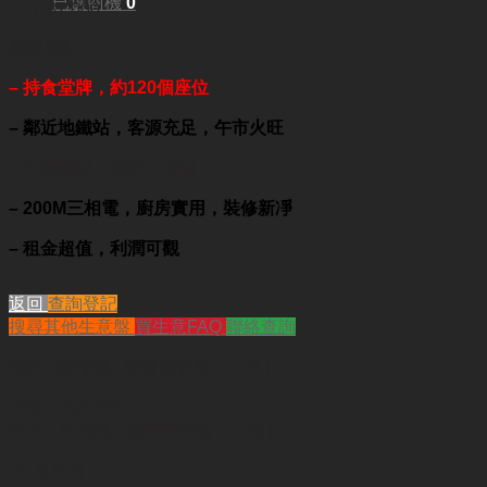
已選商機
0
HKD37,000
業務重點:
– 持食堂牌
，
約120個座位
–
鄰近地鐵站
，
客源充足，午市火旺
– 主營麵
餐、
茶餐
、飯
餐
– 200M三相電
，
廚房實用
，
裝修新凈
– 租金超值
，利潤可觀
返回
查詢登記
搜尋其他生意盤
買生意FAQ
聯絡查詢
查詢
"高利潤大型餐廳食堂（已售）"
代號 :
SQ4263
簡介 :
高利潤大型餐廳食堂（已售）
"
*
" 為必填