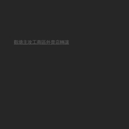
觀塘主攻工商區外賣店轉讓