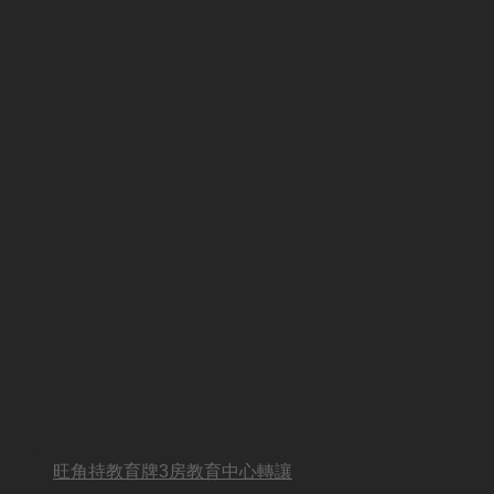
旺角持教育牌3房教育中心轉讓