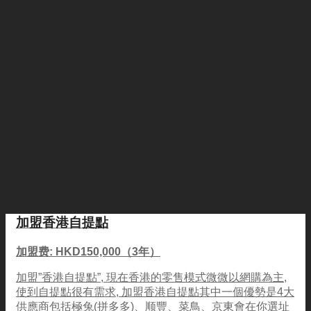
加盟香港自提點
加盟费: HKD150,000（3年）
加盟”香港自提點”, 現在香港的零售模式微微以網購為主,
使到自提點很有需求, 加盟香港自提點其中一個優勢是4大
供應商包括極兔(拼多多)、顺豐、菜鳥、京東會在你選址