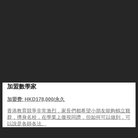
加盟數學家
加盟费: HKD178,000/永久
香港教育競爭非常激烈，家長們都希望小朋友能夠鶴立雞
群，擠身名校，在學業上傲視同躋，但如何可以做到，可
以說是各師各法。