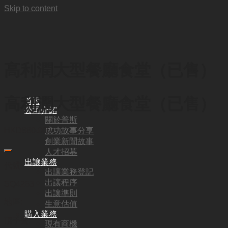
Skip to content
高利潤大型餐廳食堂（已售）
高利潤大型餐廳食堂（已售）
首頁
公司介紹
關於普斯
成功故事分享
HKD
880,000
創業新聞故事
人才招募
出讓業務
代號:
出讓業務登記
出讓程序
SQ4263
出讓準則
地區:
生意估值
購入業務
頂手費:
現有商機