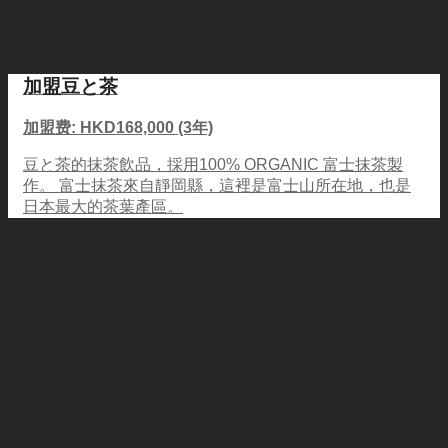
加盟豆と茶
加盟费: HKD168,000 (3年)
豆と茶的抹茶飲品，採用100% ORGANIC 富士抹茶製
作。 富士抹茶來自靜岡縣，這裡是富士山所在地，也是
日本最大的茶葉產區。