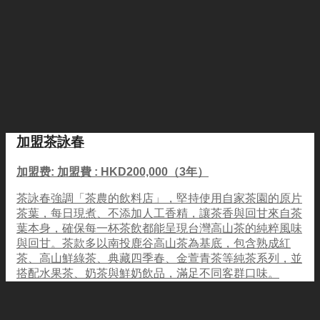
加盟茶詠春
加盟费: 加盟費 : HKD200,000（3年）
茶詠春強調「茶農的飲料店」，堅持使用自家茶園的原片
茶葉，每日現煮、不添加人工香精，讓茶香與回甘來自茶
葉本身，確保每一杯茶飲都能呈現台灣高山茶的純粹風味
與回甘。茶款多以南投鹿谷高山茶為基底，包含熟成紅
茶、高山鮮綠茶、典藏四季春、金萱青茶等純茶系列，並
搭配水果茶、奶茶與鮮奶飲品，滿足不同客群口味。