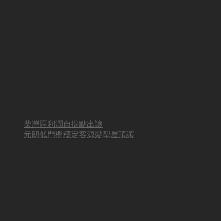
柴灣區利潤自提點出讓
元朗低門檻穩定客源髮型屋頂讓
BUSINESS HOT