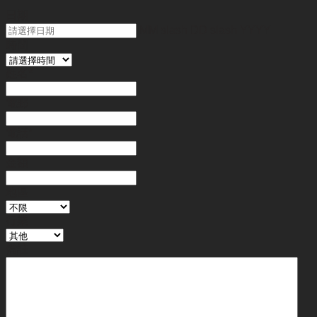
日期
MM slash DD slash YYYY
時間
姓名
*
電郵
電話
*
金額
地區
行業
備註