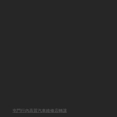
屯門行內高質汽車維修店轉讓