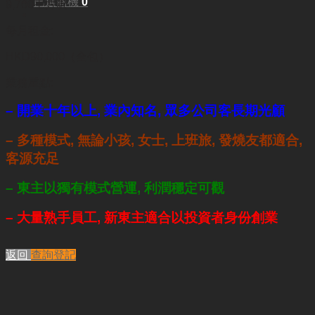
已選商機
0
9,700平方呎
每月租金:
HKD90,000（全包）
業務重點:
– 開業十年以上, 業內知名, 眾多公司客長期光顧
– 多種模式, 無論小孩, 女士, 上班旅, 發燒友都適合,
客源充足
– 東主以獨有模式營運, 利潤穩定可觀
– 大量熟手員工, 新東主適合以投資者身份創業
返回
查詢登記