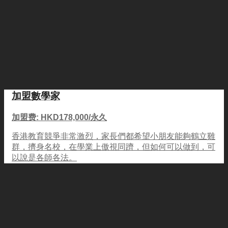
加盟數學家
加盟费: HKD178,000/永久
香港教育競爭非常激烈，家長們都希望小朋友能夠鶴立雞
群，擠身名校，在學業上傲視同躋，但如何可以做到，可
以說是各師各法。