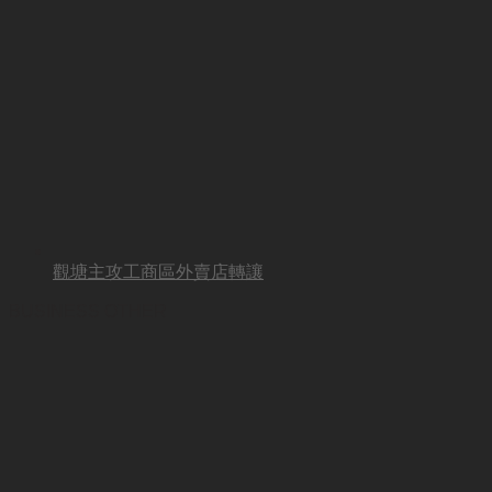
觀塘主攻工商區外賣店轉讓
BUSINESS OTHER