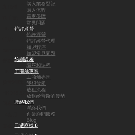
購入業務登記
九龍灣
購入流程
買家保障
頂手費:
常見問題
特許經營
HKD
1,500,000
特許經營
行業:
特許經營代理
加盟程序
partyroom
加盟常見問題
培訓課程
營業額:
講座和課程
工商舖專區
HKD180,234
工商舖專區
參考利潤:
我想放租
放租流程
HKD49,821
放租給普斯的優勢
聯絡我們
回本期:
聯絡我們
創業顧問服務
14個月
Blog
已選商機
0
面積: