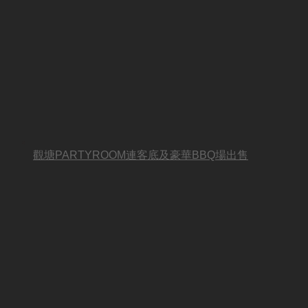
觀塘PARTYROOM連客底及豪華BBQ場出售