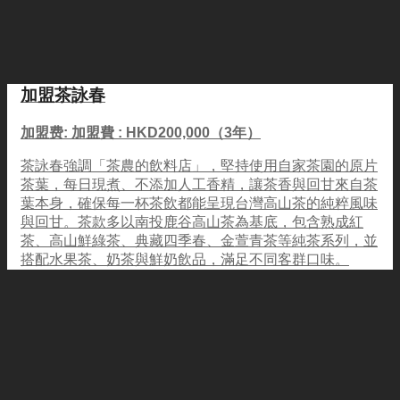
加盟茶詠春
加盟费: 加盟費 : HKD200,000（3年）
茶詠春強調「茶農的飲料店」，堅持使用自家茶園的原片
茶葉，每日現煮、不添加人工香精，讓茶香與回甘來自茶
葉本身，確保每一杯茶飲都能呈現台灣高山茶的純粹風味
與回甘。茶款多以南投鹿谷高山茶為基底，包含熟成紅
茶、高山鮮綠茶、典藏四季春、金萱青茶等純茶系列，並
搭配水果茶、奶茶與鮮奶飲品，滿足不同客群口味。