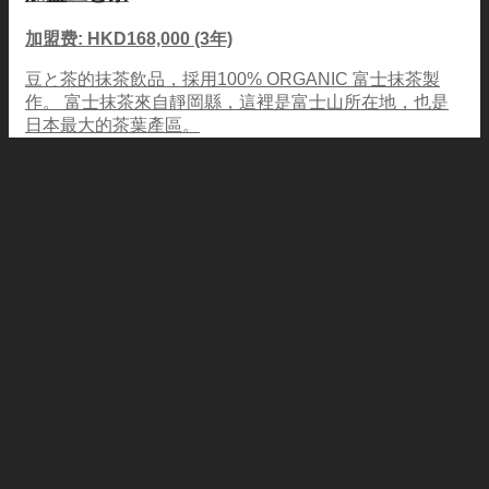
加盟费: HKD168,000 (3年)
豆と茶的抹茶飲品，採用100% ORGANIC 富士抹茶製
作。 富士抹茶來自靜岡縣，這裡是富士山所在地，也是
日本最大的茶葉產區。