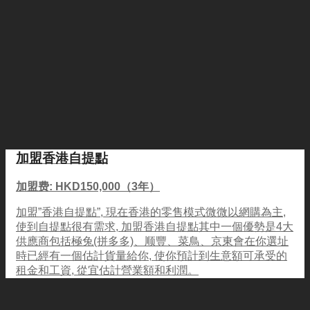
加盟香港自提點
加盟费: HKD150,000（3年）
加盟”香港自提點”, 現在香港的零售模式微微以網購為主,
使到自提點很有需求, 加盟香港自提點其中一個優勢是4大
供應商包括極兔(拼多多)、顺豐、菜鳥、京東會在你選址
時已經有一個估計貨量給你, 使你預計到生意額可承受的
租金和工資, 從宜估計營業額和利潤。