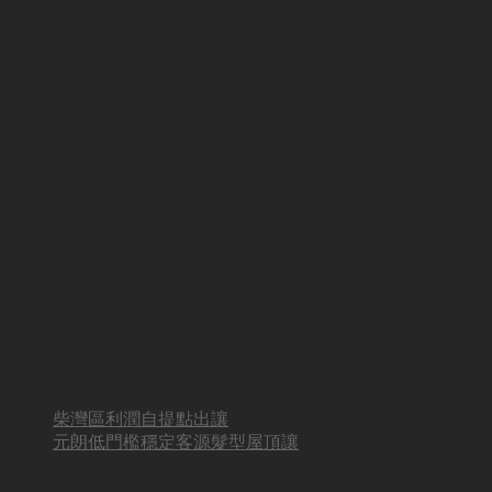
柴灣區利潤自提點出讓
元朗低門檻穩定客源髮型屋頂讓
BUSINESS HOT