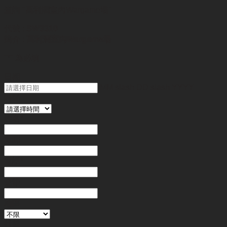
查詢
"高利潤室內Wargame場"
代號 :
SW3310
簡介 :
高利潤室內Wargame場
"
*
" 為必填
日期
MM slash DD slash YYYY
時間
姓名
*
電郵
電話
*
金額
地區
行業