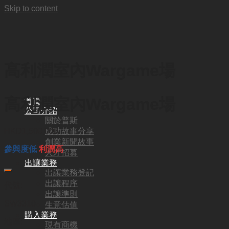
Skip to content
高利潤室內Wargame場
高利潤室內Wargame場
首頁
公司介紹
關於普斯
成功故事分享
HKD
1,500,000
創業新聞故事
參與度低
利潤高
人才招募
出讓業務
出讓業務登記
出讓程序
代號:
出讓準則
SW3310
生意估值
購入業務
地區:
現有商機