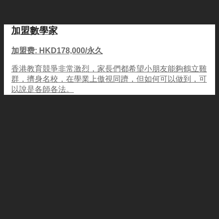
加盟數學家
加盟费: HKD178,000/永久
香港教育競爭非常激烈，家長們都希望小朋友能夠鶴立雞
群，擠身名校，在學業上傲視同躋，但如何可以做到，可
以說是各師各法。