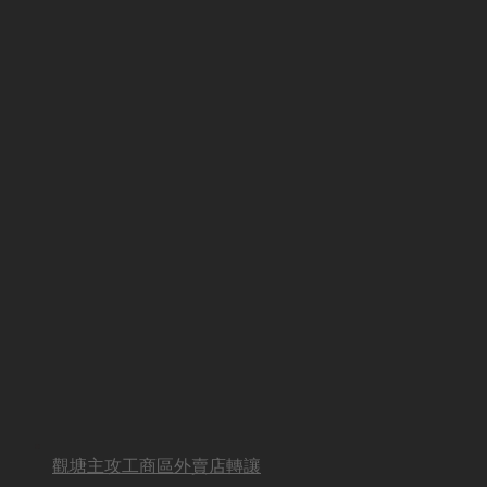
觀塘主攻工商區外賣店轉讓