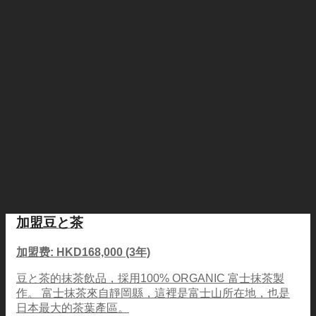
加盟豆と茶
加盟费: HKD168,000 (3年)
豆と茶的抹茶飲品，採用100% ORGANIC 富士抹茶製
作。 富士抹茶來自靜岡縣，這裡是富士山所在地，也是
日本最大的茶葉產區。