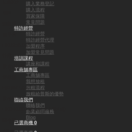
SJ9902
購入業務登記
購入流程
地區:
買家保障
常見問題
鰂魚涌
特許經營
特許經營
頂手費:
特許經營代理
HKD
258,000
加盟程序
加盟常見問題
行業:
培訓課程
講座和課程
飲食(其他)
工商舖專區
工商舖專區
營業額:
我想放租
放租流程
HKD647,000
放租給普斯的優勢
參考利潤:
聯絡我們
聯絡我們
HKD40,000(若食材成本達4成)
創業顧問服務
Blog
回本期:
已選商機
0
7個月