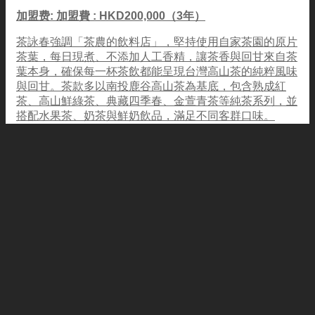
加盟费: 加盟費 : HKD200,000（3年）
茶詠春強調「茶農的飲料店」，堅持使用自家茶園的原片
茶葉，每日現煮、不添加人工香精，讓茶香與回甘來自茶
葉本身，確保每一杯茶飲都能呈現台灣高山茶的純粹風味
與回甘。茶款多以南投鹿谷高山茶為基底，包含熟成紅
茶、高山鮮綠茶、典藏四季春、金萱青茶等純茶系列，並
搭配水果茶、奶茶與鮮奶飲品，滿足不同客群口味。