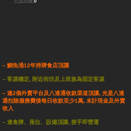
已選商機
0
面積:
400平方呎
每月租金:
HKD103,000
業務重點:
– 鰂魚涌12年持牌食店頂讓
– 客源穩定, 附近街坊及上班族為固定客源
– 連2個外賣平台及八達通收款渠道頂讓, 光是八達
通扣除服務費後每日收款至少1萬, 未計現金及外賣
收入
– 連食牌、座位、設備頂讓, 接手即營運