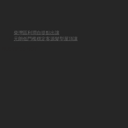
柴灣區利潤自提點出讓
元朗低門檻穩定客源髮型屋頂讓
BUSINESS HOT