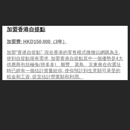
加盟香港自提點
加盟费: HKD150,000（3年）
加盟”香港自提點”, 現在香港的零售模式微微以網購為主,
使到自提點很有需求, 加盟香港自提點其中一個優勢是4大
供應商包括極兔(拼多多)、顺豐、菜鳥、京東會在你選址
時已經有一個估計貨量給你, 使你預計到生意額可承受的
租金和工資, 從宜估計營業額和利潤。