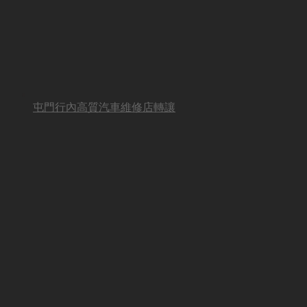
屯門行內高質汽車維修店轉讓