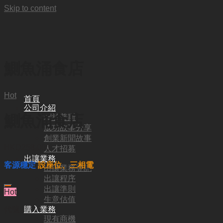
Skip to content
鰂魚涌食店
Hot
首頁
公司介紹
鰂魚涌食店
關於普斯
成功故事分享
創業新聞故事
HKD
258,000
人才招募
出讓業務
客源穩定
設座位、三相電
出讓業務登記
出讓程序
出讓準則
Hot
生意估值
代號:
購入業務
現有商機