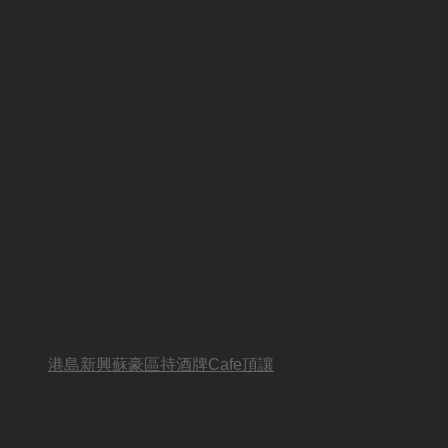
港島新興蘇豪區持酒牌Cafe頂讓