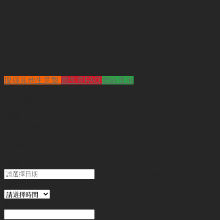
搜尋其他生意盤
買生意FAQ
聯絡查詢
查詢
"鰂魚涌食店"
代號 :
SJ9902
簡介 :
鰂魚涌食店
"
*
" 為必填
日期
MM slash DD slash YYYY
時間
姓名
*