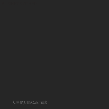
BUSINESS OTHER
大埔景點區Cafe頂讓