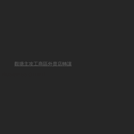
觀塘主攻工商區外賣店轉讓
BUSINESS OTHER