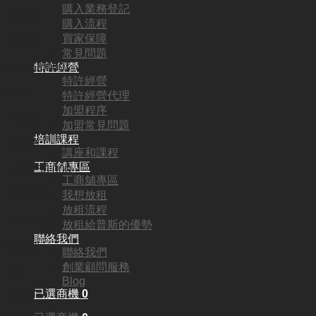
購入業務登記
黃大仙
購入流程
買家保障
頂手費:
常見問題
特許經營
HKD
58,000
特許經營
行業:
特許經營代理
加盟程序
小食店
加盟常見問題
培訓課程
營業額:
講座和課程
工商舖專區
HKD150,000
工商舖專區
參考利潤:
我想放租
放租流程
資產轉讓
放租給普斯的優勢
聯絡我們
回本期:
聯絡我們
創業顧問服務
N/A
Blog
已選商機
0
面積: