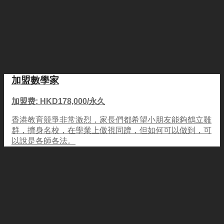
加盟數學家
加盟费: HKD178,000/永久
香港教育競爭非常激烈，家長們都希望小朋友能夠鶴立雞
群，擠身名校，在學業上傲視同躋，但如何可以做到，可
以說是各師各法。