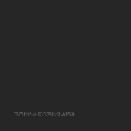
屯門行內高質汽車維修店轉讓