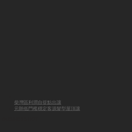
柴灣區利潤自提點出讓
元朗低門檻穩定客源髮型屋頂讓
BUSINESS HOT