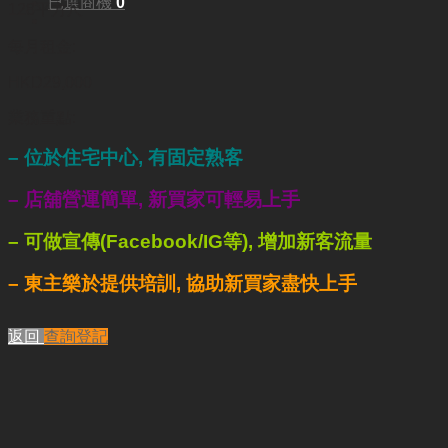
已選商機
0
128平方尺
每月租金:
HKD29,000
業務重點:
– 位於住宅中心, 有固定熟客
– 店舖營運簡單, 新買家可輕易上手
–
可做宣傳
(Facebook/IG
等
),
增加新客流量
– 東主樂於提供培訓, 協助新買家盡快上手
返回
查詢登記