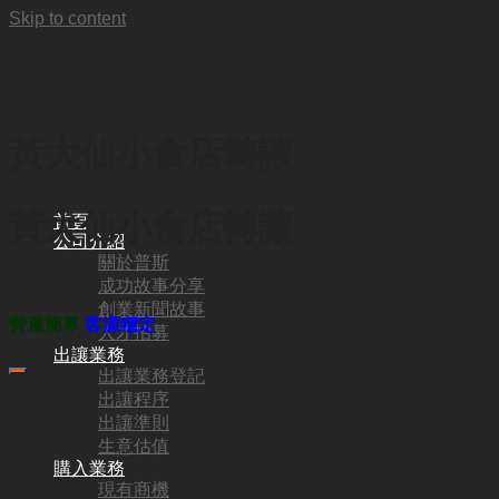
Skip to content
黃大仙小食店轉讓
黃大仙小食店轉讓
首頁
公司介紹
關於普斯
成功故事分享
HKD
58,000
創業新聞故事
營運簡單
客源穩定
人才招募
出讓業務
出讓業務登記
出讓程序
代號:
出讓準則
SY8124
生意估值
購入業務
地區:
現有商機