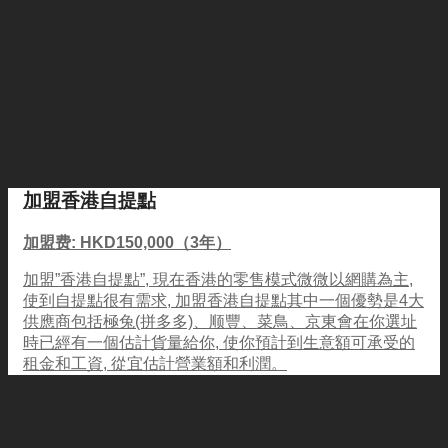
加盟香港自提點
加盟费: HKD150,000（3年）
加盟”香港自提點”, 現在香港的零售模式微微以網購為主,
使到自提點很有需求, 加盟香港自提點其中一個優勢是4大
供應商包括極兔(拼多多)、顺豐、菜鳥、京東會在你選址
時已經有一個估計貨量給你, 使你預計到生意額可承受的
租金和工資, 從宜估計營業額和利潤。