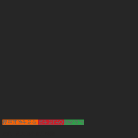
搜尋其他生意盤
買生意FAQ
聯絡查詢
查詢
"黃大仙小食店轉讓"