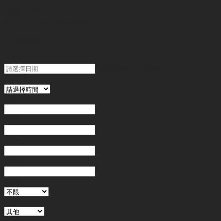
代號 :
SY8124
簡介 :
黃大仙小食店轉讓
"
*
" 為必填
日期
MM slash DD slash YYYY
時間
姓名
*
電郵
電話
*
金額
地區
行業
備註