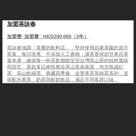
加盟茶詠春
加盟费: 加盟費 : HKD200,000（3年）
茶詠春強調「茶農的飲料店」，堅持使用自家茶園的原片
茶葉，每日現煮、不添加人工香精，讓茶香與回甘來自茶
葉本身，確保每一杯茶飲都能呈現台灣高山茶的純粹風味
與回甘。茶款多以南投鹿谷高山茶為基底，包含熟成紅
茶、高山鮮綠茶、典藏四季春、金萱青茶等純茶系列，並
搭配水果茶、奶茶與鮮奶飲品，滿足不同客群口味。