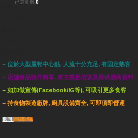
已選商機
0
面積:
128平方尺
每月租金:
HKD31,900
業務重點:
– 位於大型屋邨中心點, 人流十分充足, 有固定熟客
– 店舖食品製作簡單, 東主樂意培訓及留供應商資料
– 如加
做宣傳
(Facebook/IG
等
), 可吸引更多食客
– 持食物製造廠牌, 廚具設備齊全, 可即頂即營運
返回
查詢登記