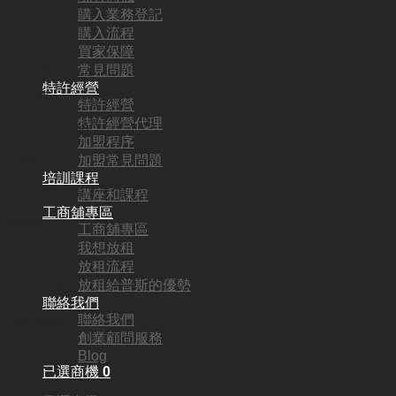
SY8622
購入業務登記
地區:
購入流程
買家保障
黃大仙
常見問題
特許經營
頂手費:
特許經營
特許經營代理
HKD
180,000
加盟程序
加盟常見問題
行業:
培訓課程
外賣店
講座和課程
工商舖專區
營業額:
工商舖專區
我想放租
HKD46,500
放租流程
放租給普斯的優勢
參考利潤:
聯絡我們
聯絡我們
資產轉讓
創業顧問服務
回本期:
Blog
已選商機
0
N/A