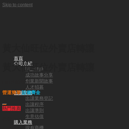
Skip to content
黃大仙旺位外賣店轉讓
首頁
公司介紹
黃大仙旺位外賣店轉讓
關於普斯
成功故事分享
創業新聞故事
HKD
180,000
人才招募
營運簡單
設備齊全
出讓業務
出讓業務登記
出讓程序
熱門推薦
出讓準則
生意估值
代號:
購入業務
現有商機