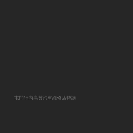
屯門行內高質汽車維修店轉讓