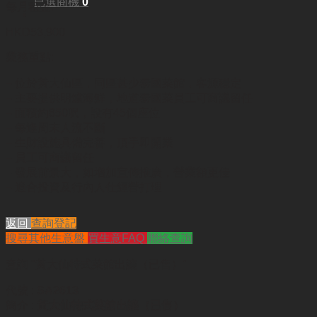
已選商機
0
每月租金:
HKD53,900
業務重點:
– 位於黃大仙區，同區甚少泰國菜館，客源穩定
– 主要提供明爐海鮮，地道泰國菜員工可商議留任
– 面積約850呎，設有45個座位
– 每逢周末人流不斷
– 生財設施具備完善，頂手即開業
– 員工可商議留任
– 發展前景大，如增加宣傳推廣，營業額更佳
– 適合投資及行內人仕經營打理
返回
查詢登記
搜尋其他生意盤
買生意FAQ
聯絡查詢
查詢
"黃大仙特式菜館出讓（已售）"
代號 :
SA2613
簡介 :
黃大仙特式菜館出讓（已售）