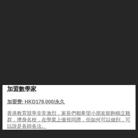
加盟數學家
加盟费: HKD178,000/永久
香港教育競爭非常激烈，家長們都希望小朋友能夠鶴立雞
群，擠身名校，在學業上傲視同躋，但如何可以做到，可
以說是各師各法。