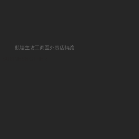
觀塘主攻工商區外賣店轉讓
BUSINESS OTHER