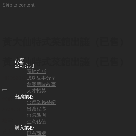
Skip to content
黃大仙特式菜館出讓（已售）
黃大仙特式菜館出讓（已售）
首頁
公司介紹
關於普斯
成功故事分享
HKD
530,000
創業新聞故事
人才招募
出讓業務
代號:
出讓業務登記
出讓程序
SA2613
出讓準則
地區:
生意估值
購入業務
黃大仙
現有商機