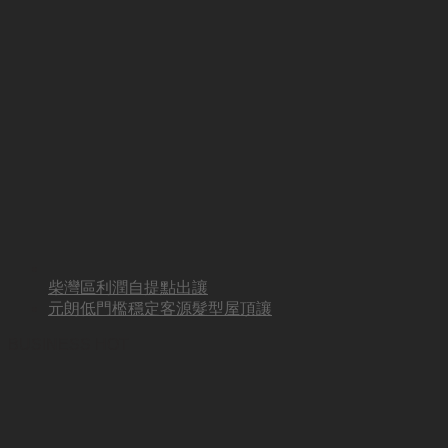
柴灣區利潤自提點出讓
元朗低門檻穩定客源髮型屋頂讓
BUSINESS HOT