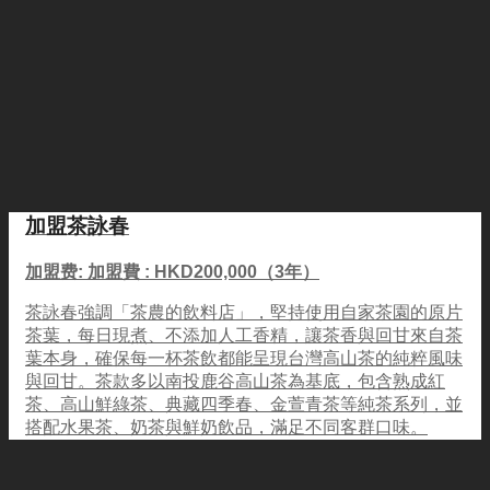
加盟茶詠春
加盟费: 加盟費 : HKD200,000（3年）
茶詠春強調「茶農的飲料店」，堅持使用自家茶園的原片
茶葉，每日現煮、不添加人工香精，讓茶香與回甘來自茶
葉本身，確保每一杯茶飲都能呈現台灣高山茶的純粹風味
與回甘。茶款多以南投鹿谷高山茶為基底，包含熟成紅
茶、高山鮮綠茶、典藏四季春、金萱青茶等純茶系列，並
搭配水果茶、奶茶與鮮奶飲品，滿足不同客群口味。