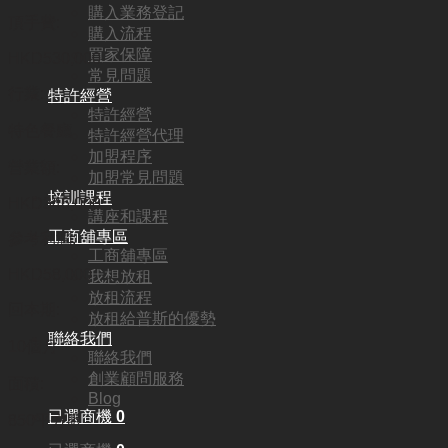
購入業務登記
頂手費:
購入流程
買家保障
HKD
530,000
常見問題
行業:
特許經營
特許經營
特色餐廳
特許經營代理
加盟程序
營業額:
加盟常見問題
培訓課程
HKD346,000
講座和課程
工商舖專區
參考利潤:
工商舖專區
HKD58,000
我想放租
放租流程
回本期:
放租給普斯的優勢
聯絡我們
10個月
聯絡我們
創業顧問服務
面積:
Blog
已選商機
0
850平方呎