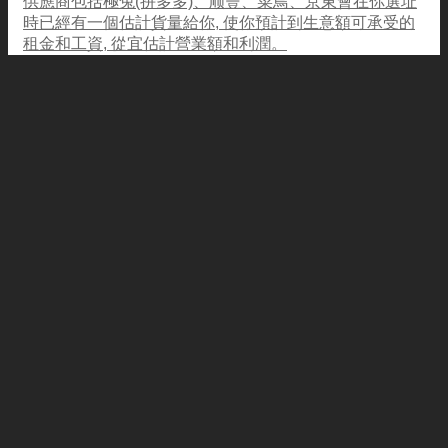
供應商包括極兔(拼多多)、顺豐、菜鳥、京東會在你選址
時已經有一個估計貨量給你, 使你預計到生意額可承受的
租金和工資, 從宜估計營業額和利潤。