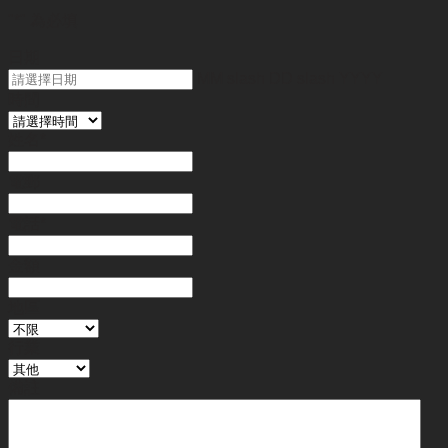
"
*
" 為必填
日期
MM slash DD slash YYYY
時間
姓名
*
電郵
電話
*
金額
地區
行業
備註