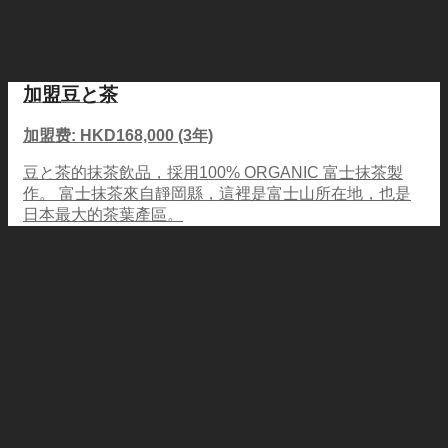
加盟豆と茶
加盟费: HKD168,000 (3年)
豆と茶的抹茶飲品，採用100% ORGANIC 富士抹茶製
作。 富士抹茶來自靜岡縣，這裡是富士山所在地，也是
日本最大的茶葉產區。