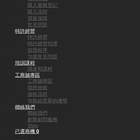
代號:
購入業務登記
購入流程
SY8061
買家保障
地區:
常見問題
特許經營
黃大仙
特許經營
特許經營代理
頂手費:
加盟程序
加盟常見問題
HKD
280,000
培訓課程
講座和課程
行業:
工商舖專區
粥麵店
工商舖專區
我想放租
營業額:
放租流程
放租給普斯的優勢
HKD190,000
聯絡我們
聯絡我們
參考利潤:
創業顧問服務
HKD21,000
Blog
已選商機
0
回本期: