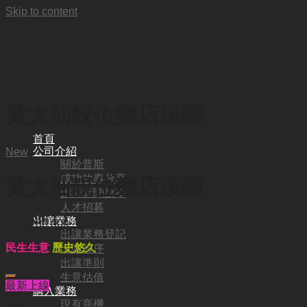
Skip to content
黃大仙靚位麵店頂讓
首頁
公司介紹
New
關於普斯
成功故事分享
黃大仙靚位麵店頂讓
創業新聞故事
人才招募
出讓業務
HKD
280,000
出讓業務登記
民生生意
歷史悠久
出讓程序
出讓準則
生意估值
最新上線
購入業務
現有商機