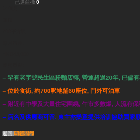
已選商機
0
14個月
面積:
700平方呎
每月租金:
HKD43,000
業務重點:
– 罕有老字號民生區粉麵店轉, 營運超過20年, 已儲
– 位於食街, 約700呎地舖60座位, 門外可泊車
– 附近有中學及大量住宅圍繞, 午市多數爆, 人流有保
– 店名及供應商可留, 東主亦樂意提供培訓協助買家
返回
查詢登記