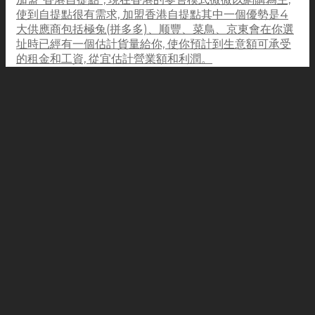
使到自提點很有需求, 加盟香港自提點其中一個優勢是4
大供應商包括極兔(拼多多)、顺豐、菜鳥、京東會在你選
址時已經有一個估計貨量給你, 使你預計到生意額可承受
的租金和工資, 從宜估計營業額和利潤。