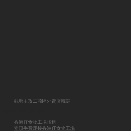
觀塘主攻工商區外賣店轉讓
BUSINESS OTHER
香港仔食物工場招租
零頂手費即接香港仔食物工場