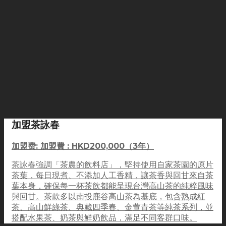
加盟茶詠春
加盟费: 加盟費 : HKD200,000（3年）
茶詠春強調「茶農的飲料店」，堅持使用自家茶園的原片
茶葉，每日現煮、不添加人工香精，讓茶香與回甘來自茶
葉本身，確保每一杯茶飲都能呈現台灣高山茶的純粹風味
與回甘。茶款多以南投鹿谷高山茶為基底，包含熟成紅
茶、高山鮮綠茶、典藏四季春、金萱青茶等純茶系列，並
搭配水果茶、奶茶與鮮奶飲品，滿足不同客群口味。