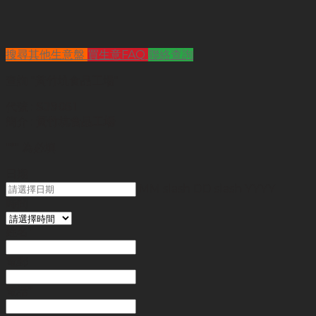
搜尋其他生意盤
買生意FAQ
聯絡查詢
查詢
"黃竹坑食品工場"
代號 :
SJ9051
簡介 :
黃竹坑食品工場
"
*
" 為必填
日期
MM slash DD slash YYYY
時間
姓名
*
電郵
電話
*