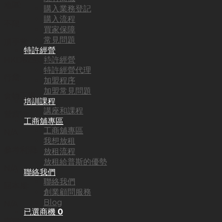
地區:
購入業務登記
購入流程
不限
買家保障
常見問題
頂手費:
特許經營
特許經營
HKD
625,000
特許經營代理
行業:
加盟程序
加盟常見問題
食物工場
培訓課程
講座和課程
營業額:
工商舖專區
工商舖專區
N/A
我想放租
參考利潤:
放租流程
放租給普斯的優勢
N/A
聯絡我們
聯絡我們
回本期:
創業顧問服務
Blog
N/A
已選商機
0
面積: