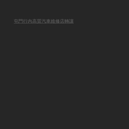
屯門行內高質汽車維修店轉讓