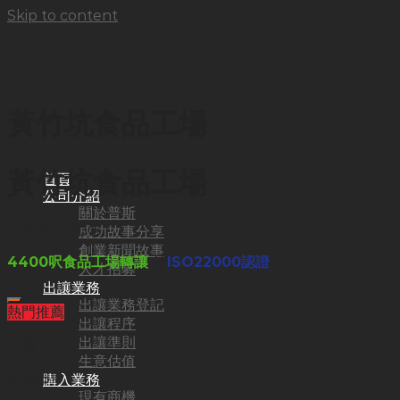
Skip to content
黃竹坑食品工場
黃竹坑食品工場
首頁
公司介紹
關於普斯
HKD
625,000
成功故事分享
創業新聞故事
4400呎食品工場轉讓
持
ISO22000認證
人才招募
出讓業務
出讓業務登記
熱門推薦
出讓程序
出讓準則
代號:
生意估值
SJ9051
購入業務
現有商機