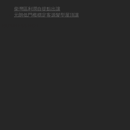
柴灣區利潤自提點出讓
元朗低門檻穩定客源髮型屋頂讓
BUSINESS HOT