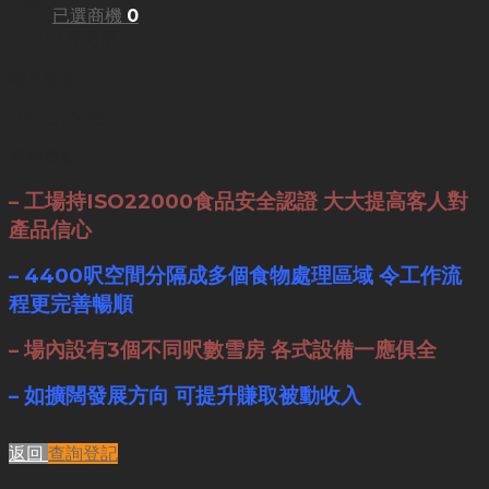
已選商機
0
4,400 平方呎
每月租金:
HKD51,000
業務重點:
– 工場持ISO22000食品安全認證 大大提高客人對
產品信心
– 4400呎空間分隔成多個食物處理區域 令工作流
程更完善暢順
– 場內設有3個不同呎數雪房 各式設備一應俱全
– 如擴闊發展方向 可提升賺取被動收入
返回
查詢登記