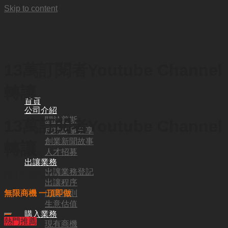
Skip to content
13萬訂閱者Youtube Channel
轉讓
首頁
公司介紹
關於普斯
13萬訂閱者Youtube Channel
成功故事分享
創業新聞故事
轉讓
人才招募
出讓業務
出讓業務登記
HKD
1,050,000
出讓程序
出讓準則
無限商機 一頂即做
生意估值
購入業務
熱門推薦
現有商機