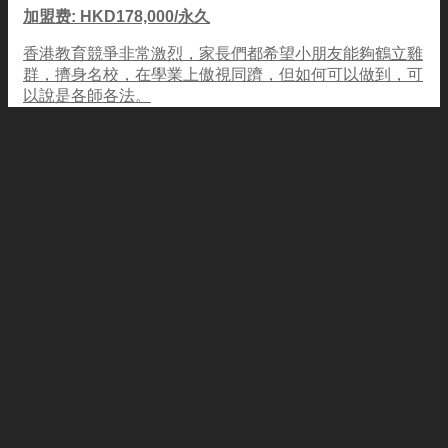
加盟费: HKD178,000/永久
香港教育競爭非常激烈，家長們都希望小朋友能夠鶴立雞
群，擠身名校，在學業上傲視同躋，但如何可以做到，可
以說是各師各法。