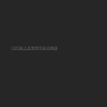
O2O線上及實體手錶店轉讓