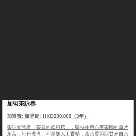
加盟茶詠春
加盟费: 加盟費 : HKD200,000（3年）
茶詠春強調「茶農的飲料店」，堅持使用自家茶園的原片
茶葉，每日現煮、不添加人工香精，讓茶香與回甘來自茶