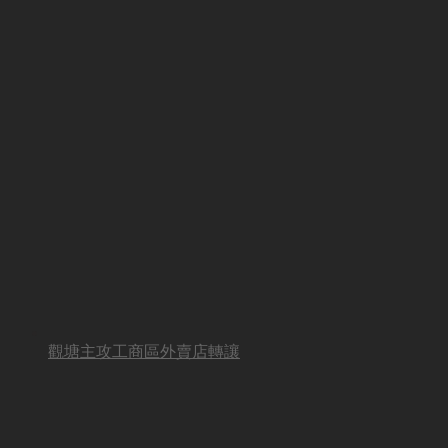
觀塘主攻工商區外賣店轉讓