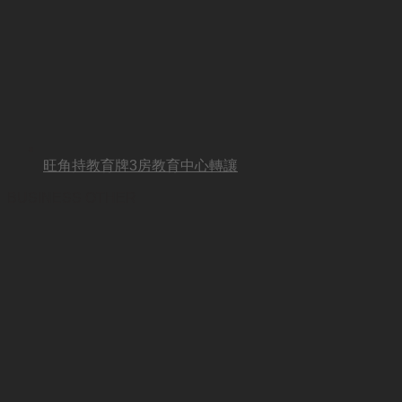
旺角持教育牌3房教育中心轉讓
BUSINESS OTHER