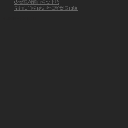
柴灣區利潤自提點出讓
元朗低門檻穩定客源髮型屋頂讓
BUSINESS HOT