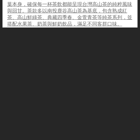
葉本身，確保每一杯茶飲都能呈現台灣高山茶的純粹風味
與回甘。茶款多以南投鹿谷高山茶為基底，包含熟成紅
茶、高山鮮綠茶、典藏四季春、金萱青茶等純茶系列，並
搭配水果茶、奶茶與鮮奶飲品，滿足不同客群口味。