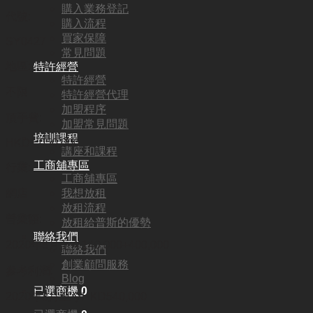
購入業務登記
代號:
購入流程
買家保障
SY0427
常見問題
地區:
特許經營
特許經營
不限
特許經營代理
加盟程序
頂手費:
加盟常見問題
培訓課程
HKD
1,050,000
講座和課程
工商舖專區
行業:
工商舖專區
我想放租
網店
放租流程
營業額:
放租給普斯的優勢
聯絡我們
2020年8月至今140,000+400,000
聯絡我們
創業顧問服務
參考利潤:
Blog
已選商機
0
2020年8月至今HKD540,000