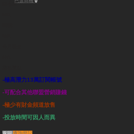
已選商機
0
回本期:
N/A
面積:
N/A
每月租金:
N/A
業務重點:
-極高潛力13萬訂閱帳號
-可配合其他聯盟營銷賺錢
-極少有財金頻道放售
-投放時間可因人而異
返回
查詢登記