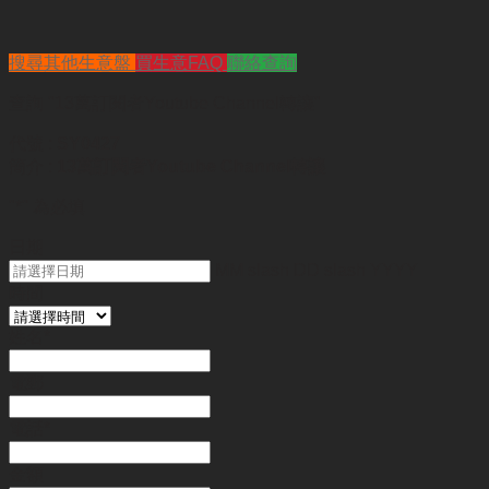
搜尋其他生意盤
買生意FAQ
聯絡查詢
查詢
"13萬訂閱者Youtube Channel轉讓"
代號 :
SY0427
簡介 :
13萬訂閱者Youtube Channel轉讓
"
*
" 為必填
日期
MM slash DD slash YYYY
時間
姓名
*
電郵
電話
*
金額