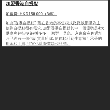
加盟香港自提點
加盟费: HKD150,000（3年）
加盟”香港自提點”, 現在香港的零售模式微微以網購為主,
使到自提點很有需求, 加盟香港自提點其中一個優勢是4大
供應商包括極兔(拼多多)、顺豐、菜鳥、京東會在你選址
時已經有一個估計貨量給你, 使你預計到生意額可承受的
租金和工資, 從宜估計營業額和利潤。