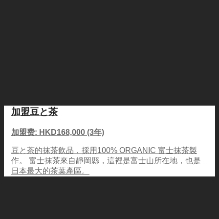
加盟豆と茶
加盟费: HKD168,000 (3年)
豆と茶的抹茶飲品，採用100% ORGANIC 富士抹茶製
作。 富士抹茶來自靜岡縣，這裡是富士山所在地，也是
日本最大的茶葉產區。