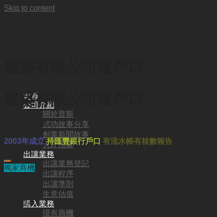
Skip to content
建築有限公司連戶口
建築有限公司連戶口
首頁
公司介紹
關於普斯
成功故事分享
HKD
128,000
創業新聞故事
2003年成立
持匯豐銀行戶口
有流水帳有核數報告
人才招募
出讓業務
出讓業務登記
獨家商機
出讓程序
出讓準則
代號:
生意估值
SK8924
購入業務
現有商機