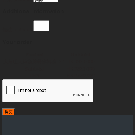
Additional information
備註
(optional)
Your order
Product
Subtotal
大角咀大牌酒牌餐廳轉讓
× 1
HKD
320,000
Subtotal
HKD
320,000
Total
HKD
320,000
提交