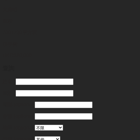
大角咀
面積:
700+700平方呎
頂手費:
HKD
320,000
查詢
姓名
*
電話
*
電郵
(optional)
金額
(optional)
地區
(optional)
行業
(optional)