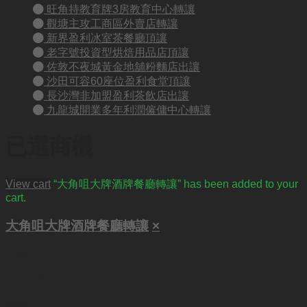
旺角持教育牌3房教育中心轉讓
觀塘主攻工商區外賣店轉讓
新界盈利冰室茶餐廳頂讓
老字號投資型烘焙用品店頂讓
佐敦不夜城黃金地舖粉麵店出讓
沙田可容60座位盈利食堂頂讓
長沙灣非加盟盈利茶飲店出讓
九龍城開業多年利潤僱傭中心轉讓
已選商機
View cart
“大角咀大牌酒牌餐廳轉讓” has been added to your
cart.
大角咀大牌酒牌餐廳轉讓
×
代號:
SY1109
地區: