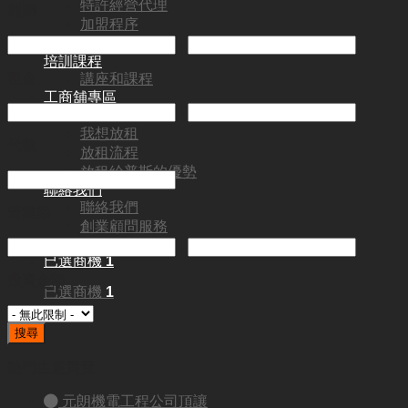
特許經營代理
利潤
加盟程序
加盟常見問題
-
培訓課程
租金
講座和課程
工商舖專區
-
工商舖專區
我想放租
代號
放租流程
放租給普斯的優勢
聯絡我們
聯絡我們
營業額
創業顧問服務
Blog
-
已選商機
1
投資金額
已選商機
1
搜尋
熱門生意買賣
元朗機電工程公司頂讓