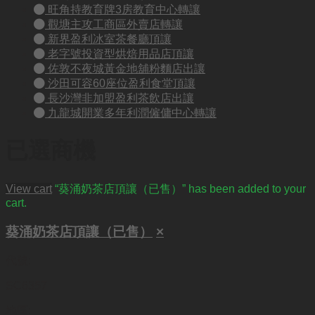
旺角持教育牌3房教育中心轉讓
觀塘主攻工商區外賣店轉讓
新界盈利冰室茶餐廳頂讓
老字號投資型烘焙用品店頂讓
佐敦不夜城黃金地舖粉麵店出讓
沙田可容60座位盈利食堂頂讓
長沙灣非加盟盈利茶飲店出讓
九龍城開業多年利潤僱傭中心轉讓
已選商機
View cart
“葵涌奶茶店頂讓（已售）” has been added to your
cart.
葵涌奶茶店頂讓（已售）
×
代號:
SC6357
地區: