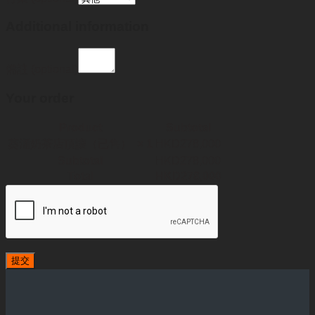
Additional information
備註
(optional)
Your order
Product
Subtotal
葵涌奶茶店頂讓（已售）
× 1
HKD
278,000
Subtotal
HKD
278,000
Total
HKD
278,000
提交