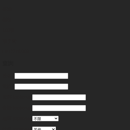
葵涌
面積:
100呎
頂手費:
HKD
278,000
查詢
姓名
*
電話
*
電郵
(optional)
金額
(optional)
地區
(optional)
行業
(optional)