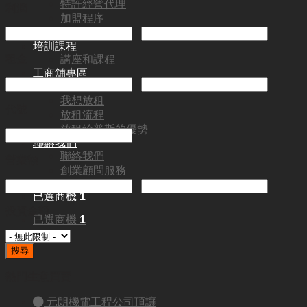
特許經營代理
利潤
加盟程序
加盟常見問題
-
培訓課程
租金
講座和課程
工商舖專區
-
工商舖專區
我想放租
代號
放租流程
放租給普斯的優勢
聯絡我們
聯絡我們
營業額
創業顧問服務
Blog
-
已選商機
1
投資金額
已選商機
1
搜尋
熱門生意買賣
元朗機電工程公司頂讓