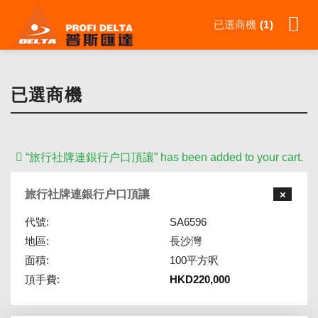
Skip
已選商機
1
to
content
已選商機
“旅行社牌連銀行户口頂讓” has been added to your cart.
旅行社牌連銀行户口頂讓
×
代號:
SA6596
地區:
長沙灣
面積:
100平方呎
頂手費:
HKD
220,000