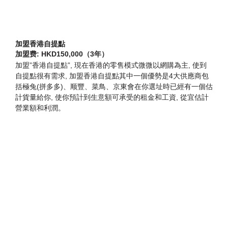
加盟香港自提點
加盟费: HKD150,000（3年）
加盟”香港自提點”, 現在香港的零售模式微微以網購為主, 使到
自提點很有需求, 加盟香港自提點其中一個優勢是4大供應商包
括極兔(拼多多)、顺豐、菜鳥、京東會在你選址時已經有一個估
計貨量給你, 使你預計到生意額可承受的租金和工資, 從宜估計
營業額和利潤。