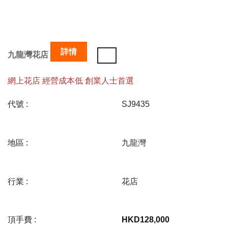
詳情
九龍灣花店
網上花店 經營成本低 創業人士首選
代號 :
SJ9435
地區 :
九龍灣
行業 :
花店
頂手費 :
HKD
128,000