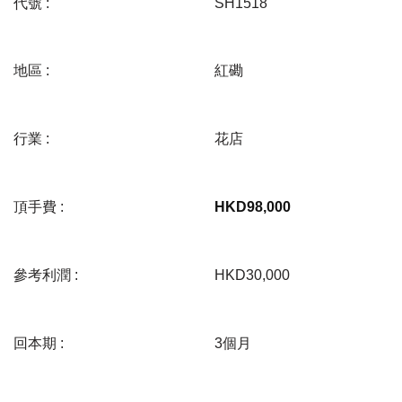
代號 :
SH1518
地區 :
紅磡
行業 :
花店
頂手費 :
HKD
98,000
參考利潤 :
HKD30,000
回本期 :
3個月