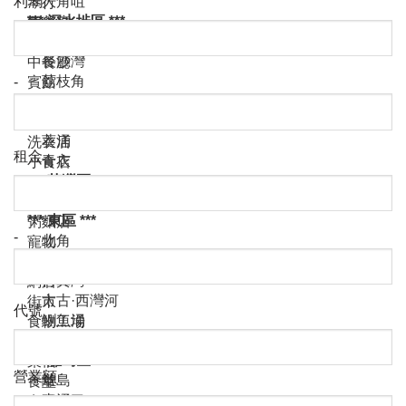
利潤
-
租金
-
代號
營業額