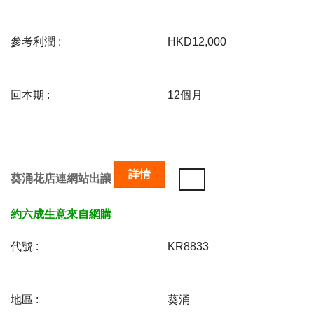
參考利潤 :
HKD12,000
回本期 :
12個月
詳情
葵涌花店連網站出讓
約六成生意來自網購
代號 :
KR8833
地區 :
葵涌