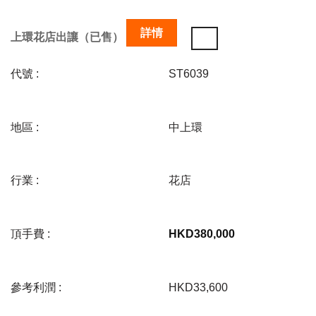
詳情
上環花店出讓（已售）
代號 :
ST6039
地區 :
中上環
行業 :
花店
頂手費 :
HKD
380,000
參考利潤 :
HKD33,600