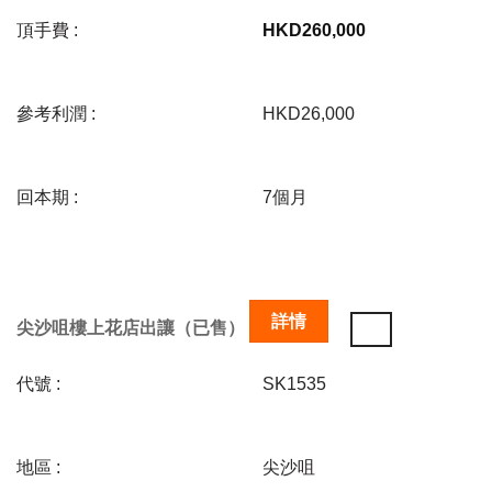
頂手費 :
HKD
260,000
參考利潤 :
HKD26,000
回本期 :
7個月
詳情
尖沙咀樓上花店出讓（已售）
代號 :
SK1535
地區 :
尖沙咀