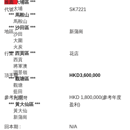
推薦
代號 :
SK7221
地區 :
新蒲崗
行業 :
花店
頂手費 :
HKD
3,600,000
參考利潤 :
HKD 1,800,000(參考年度
盈利)
回本期 :
N/A