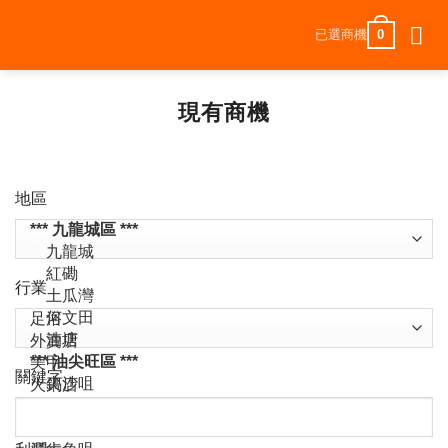
Skip
0
已選商機
to
content
現有商機
地區
行業
關鍵字