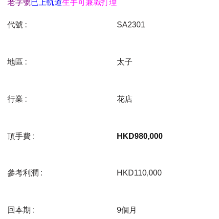
老字號
已上軌道
生手可兼職打理
代號 :
SA2301
地區 :
太子
行業 :
花店
頂手費 :
HKD
980,000
參考利潤 :
HKD110,000
回本期 :
9個月