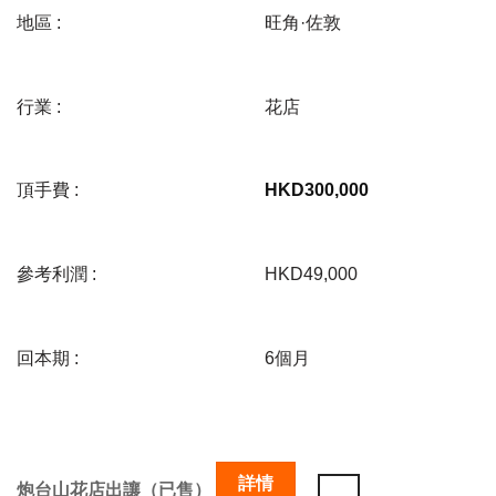
地區 :
旺角·佐敦
行業 :
花店
頂手費 :
HKD
300,000
參考利潤 :
HKD49,000
回本期 :
6個月
詳情
炮台山花店出讓（已售）