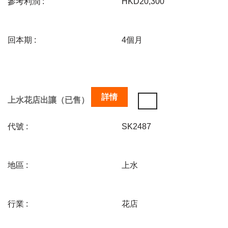
參考利潤 :
HKD20,300
回本期 :
4個月
詳情
上水花店出讓（已售）
代號 :
SK2487
地區 :
上水
行業 :
花店