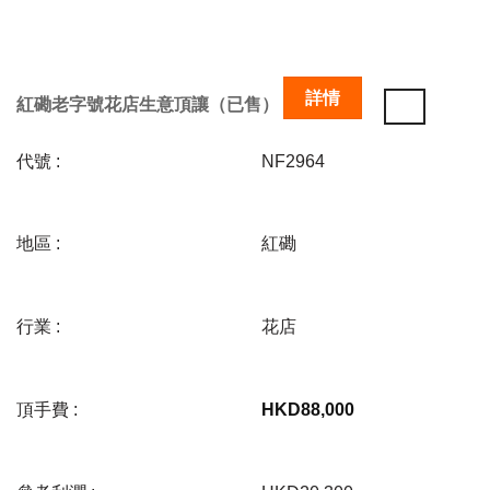
詳情
紅磡老字號花店生意頂讓（已售）
代號 :
NF2964
地區 :
紅磡
行業 :
花店
頂手費 :
HKD
88,000