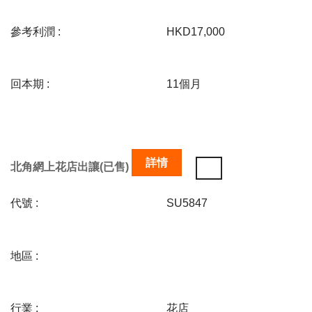
參考利潤 :
HKD17,000
回本期 :
11個月
詳情
北角網上花店出讓(已售)
代號 :
SU5847
地區 :
行業 :
花店