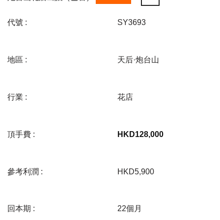
代號 :
SY3693
地區 :
天后·炮台山
行業 :
花店
頂手費 :
HKD
128,000
參考利潤 :
HKD5,900
回本期 :
22個月