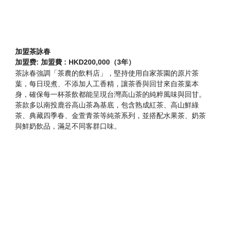
加盟茶詠春
加盟费: 加盟費 : HKD200,000（3年）
茶詠春強調「茶農的飲料店」，堅持使用自家茶園的原片茶
葉，每日現煮、不添加人工香精，讓茶香與回甘來自茶葉本
身，確保每一杯茶飲都能呈現台灣高山茶的純粹風味與回甘。
茶款多以南投鹿谷高山茶為基底，包含熟成紅茶、高山鮮綠
茶、典藏四季春、金萱青茶等純茶系列，並搭配水果茶、奶茶
與鮮奶飲品，滿足不同客群口味。