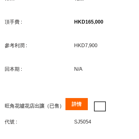
頂手費 :
HKD
165,000
參考利潤 :
HKD7,900
回本期 :
N/A
詳情
旺角花墟花店出讓（已售）
代號 :
SJ5054