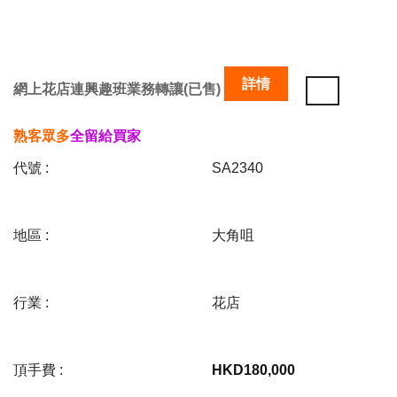
詳情
網上花店連興趣班業務轉讓(已售)
熟客眾多
全留給買家
代號 :
SA2340
地區 :
大角咀
行業 :
花店
頂手費 :
HKD
180,000