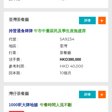
荃灣茶餐廳
詳情
持普通食肆牌
午市中量區民及學生座無虛席
代號 :
SA9234
地區 :
荃灣
行業 :
茶餐廳
頂手費 :
HKD
380,000
參考利潤 :
HKD 40,000
回本期 :
10個月
灣仔茶餐廳
詳情
1000呎大牌地舖
午餐時間人流不斷