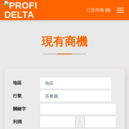
Skip
to
已選商機
0
content
現有商機
地區
地區
行業
茶餐廳
關鍵字
利潤
-