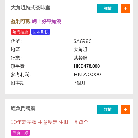
大角咀特式茶啡室
詳情
盈利可觀
網上好評如潮
熱門推薦
回本期快
代號 :
SA6980
地區 :
大角咀
行業 :
茶餐廳
頂手費 :
HKD
478,000
參考利潤 :
HKD70,000
回本期 :
7個月
鯉魚門餐廳
詳情
50年老字號 生意穩定 生財工具齊全
最新上線