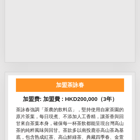
加盟茶詠春
加盟费: 加盟費 : HKD200,000（3年）
茶詠春強調「茶農的飲料店」，堅持使用自家茶園的
原片茶葉，每日現煮、不添加人工香精，讓茶香與回
甘來自茶葉本身，確保每一杯茶飲都能呈現台灣高山
茶的純粹風味與回甘。茶款多以南投鹿谷高山茶為基
底，包含熟成紅茶、高山鮮綠茶、典藏四季春、金萱