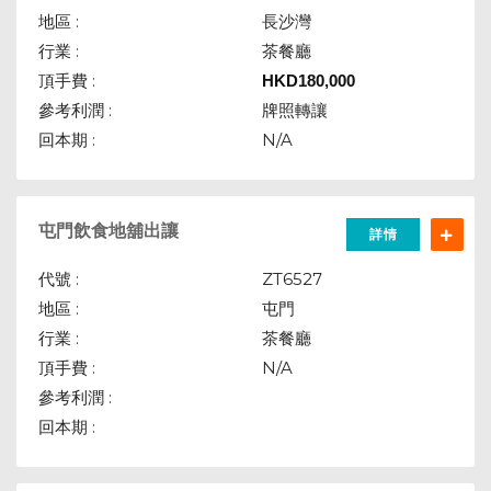
地區 :
長沙灣
行業 :
茶餐廳
頂手費 :
HKD
180,000
參考利潤 :
牌照轉讓
回本期 :
N/A
屯門飲食地舖出讓
詳情
代號 :
ZT6527
地區 :
屯門
行業 :
茶餐廳
頂手費 :
N/A
參考利潤 :
回本期 :