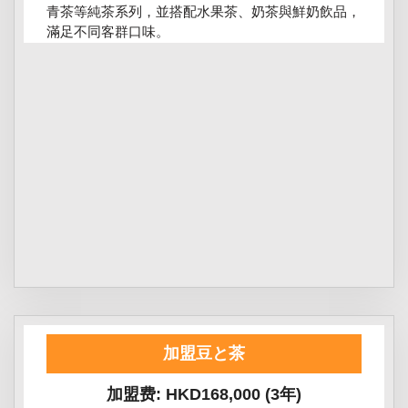
青茶等純茶系列，並搭配水果茶、奶茶與鮮奶飲品，
滿足不同客群口味。
加盟豆と茶
加盟费: HKD168,000 (3年)