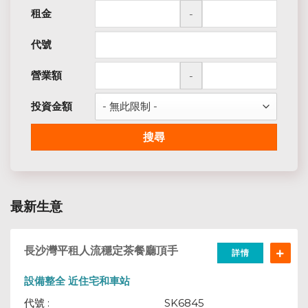
租金
-
代號
營業額
-
投資金額
搜尋
最新生意
長沙灣平租人流穩定茶餐廳頂手
詳情
設備整全 近住宅和車站
代號 :
SK6845