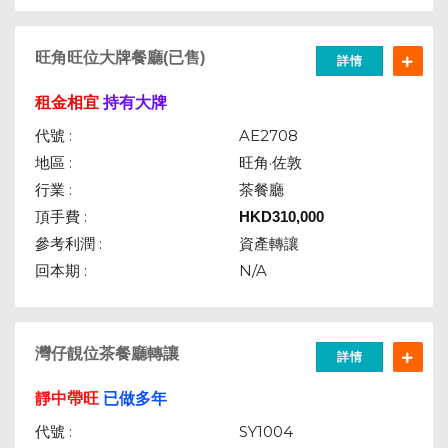
旺角旺位大牌餐廳(已售)
詳情
租金相宜
持有大牌
代號 :
AE2708
地區 :
旺角·佐敦
行業 :
茶餐廳
頂手費 :
HKD
310,000
參考利潤 :
資產轉讓
回本期 :
N/A
灣仔靚位茶餐廳轉讓
詳情
靜中帶旺
已做多年
代號 :
SY1004