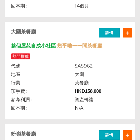
回本期 :
14個月
大圍茶餐廳
詳情
整個屋苑自成小社區
幾乎唯一一間茶餐廳
熱門推薦
代號 :
SA5962
地區 :
大圍
行業 :
茶餐廳
頂手費 :
HKD
158,000
參考利潤 :
資產轉讓
回本期 :
N/A
粉嶺茶餐廳
詳情