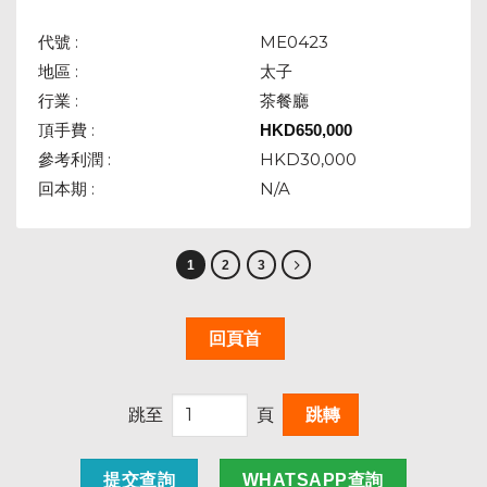
代號 :
ME0423
地區 :
太子
行業 :
茶餐廳
頂手費 :
HKD
650,000
參考利潤 :
HKD30,000
回本期 :
N/A
1
2
3
回頁首
跳至
頁
提交查詢
WHATSAPP查詢