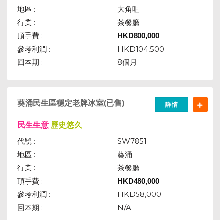
地區 :
大角咀
行業 :
茶餐廳
頂手費 :
HKD
800,000
參考利潤 :
HKD104,500
回本期 :
8個月
葵涌民生區穩定老牌冰室(已售)
詳情
民生生意
歷史悠久
代號 :
SW7851
地區 :
葵涌
行業 :
茶餐廳
頂手費 :
HKD
480,000
參考利潤 :
HKD58,000
回本期 :
N/A