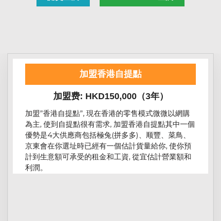
加盟香港自提點
加盟费: HKD150,000（3年）
加盟”香港自提點”, 現在香港的零售模式微微以網購
為主, 使到自提點很有需求, 加盟香港自提點其中一個
優勢是4大供應商包括極兔(拼多多)、顺豐、菜鳥、
京東會在你選址時已經有一個估計貨量給你, 使你預
計到生意額可承受的租金和工資, 從宜估計營業額和
利潤。