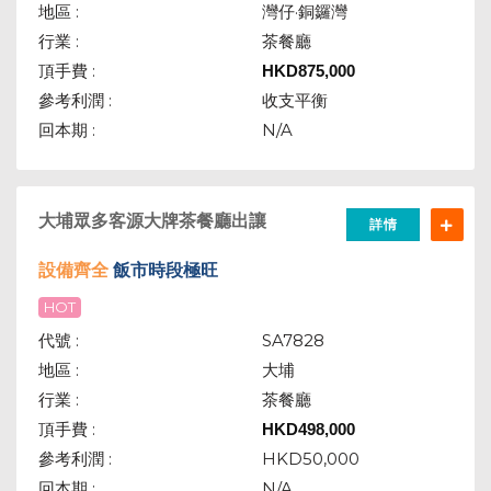
地區 :
灣仔·銅鑼灣
行業 :
茶餐廳
頂手費 :
HKD
875,000
參考利潤 :
收支平衡
回本期 :
N/A
大埔眾多客源大牌茶餐廳出讓
詳情
設備齊全
飯
市時段極旺
HOT
代號 :
SA7828
地區 :
大埔
行業 :
茶餐廳
頂手費 :
HKD
498,000
參考利潤 :
HKD50,000
回本期 :
N/A