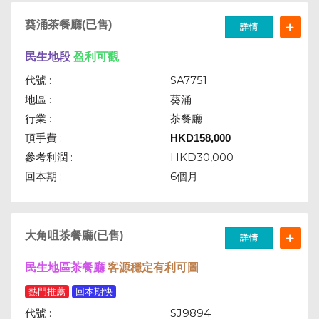
葵涌茶餐廳(已售)
詳情
民生地段
盈利可觀
代號 :
SA7751
地區 :
葵涌
行業 :
茶餐廳
頂手費 :
HKD
158,000
參考利潤 :
HKD30,000
回本期 :
6個月
大角咀茶餐廳(已售)
詳情
民生地區茶餐廳
客源穩定有利可圖
熱門推薦
回本期快
代號 :
SJ9894