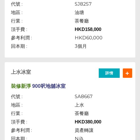
代號 :
SJ8257
地區 :
油塘
行業 :
茶餐廳
頂手費 :
HKD
158,000
參考利潤 :
HKD60,000
回本期 :
3個月
上水冰室
詳情
裝修新淨
900呎地舖冰室
代號 :
SA8667
地區 :
上水
行業 :
茶餐廳
頂手費 :
HKD
380,000
參考利潤 :
資產轉讓
回本期 :
N/A