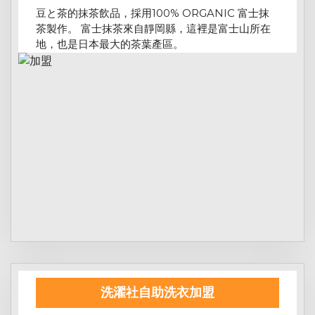
豆と茶的抹茶飲品，採用100% ORGANIC 富士抹
茶製作。 富士抹茶來自靜岡縣，這裡是富士山所在
地，也是日本最大的茶葉產區。
洗濯社自助洗衣加盟