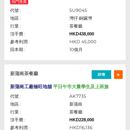
熱門推薦
代號 :
SU9045
地區 :
灣仔·銅鑼灣
行業 :
茶餐廳
頂手費 :
HKD
438,000
參考利潤 :
HKD 45,000
回本期 :
10個月
新蒲崗茶餐廳
詳情
新蒲崗工廠極旺
地舖
平日午市大量學生及上班族
代號 :
AK7735
地區 :
新蒲崗
行業 :
茶餐廳
頂手費 :
HKD
228,000
參考利潤 :
HKD16,136