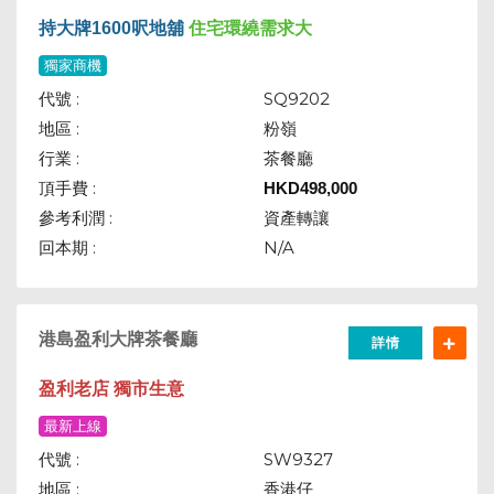
持大牌1600呎地舖
住宅環繞需求大
獨家商機
代號 :
SQ9202
地區 :
粉嶺
行業 :
茶餐廳
頂手費 :
HKD
498,000
參考利潤 :
資產轉讓
回本期 :
N/A
港島盈利大牌茶餐廳
詳情
盈利老店 獨市生意
最新上線
代號 :
SW9327
地區 :
香港仔