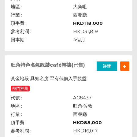
地區 :
大角咀
行業 :
西餐廳
頂手費 :
HKD
118,000
參考利潤 :
HKD31,819
回本期 :
4個月
旺角特色名氣靚裝café轉讓(已售)
詳情
黃金地段 具知名度 罕有低價入手靚盤
熱門推薦
代號 :
AG8437
地區 :
旺角·佐敦
行業 :
西餐廳
頂手費 :
HKD
88,000
參考利潤 :
HKD16,017