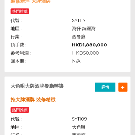
裝修新淨 大牌酒牌
熱門推薦
代號 :
SY1117
地區 :
灣仔·銅鑼灣
行業 :
西餐廳
頂手費 :
HKD
1,880,000
參考利潤 :
HKD50,000
回本期 :
N/A
大角咀大牌酒牌餐廳轉讓
詳情
持大牌酒牌 裝修精緻
熱門推薦
代號 :
SY1109
地區 :
大角咀