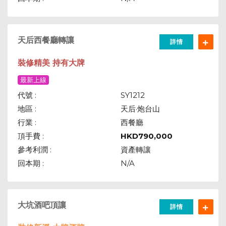
天后西餐廳轉讓
詳情
裝修精美 持有大牌
最新上線
代號 :
SY1212
地區 :
天后·炮台山
行業 :
西餐廳
頂手費 :
HKD
790,000
參考利潤 :
資產轉讓
回本期 :
N/A
大坑酒吧頂讓
詳情