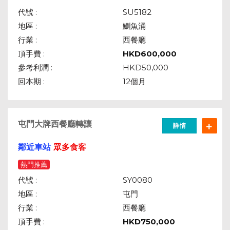
代號 :
SU5182
地區 :
鰂魚涌
行業 :
西餐廳
頂手費 :
HKD
600,000
參考利潤 :
HKD50,000
回本期 :
12個月
屯門大牌西餐廳轉讓
詳情
鄰近車站
眾多食客
熱門推薦
代號 :
SY0080
地區 :
屯門
行業 :
西餐廳
頂手費 :
HKD
750,000