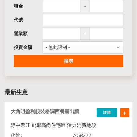
租金
-
代號
營業額
-
投資金額
搜尋
最新生意
大角咀盈利靚裝格調西餐廳出讓
詳情
靜中帶旺
潛力消費地段
毗鄰高尚住宅區
代號 :
AG8272