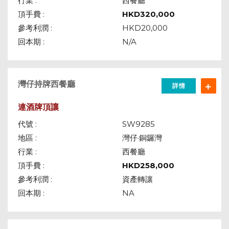
行業 :
西餐廳
頂手費 :
HKD
320,000
參考利潤 :
HKD20,000
回本期 :
N/A
灣仔持牌西餐廳
詳情
連酒牌頂讓
代號 :
SW9285
地區 :
灣仔·銅鑼灣
行業 :
西餐廳
頂手費 :
HKD
258,000
參考利潤 :
資產轉讓
回本期 :
NA