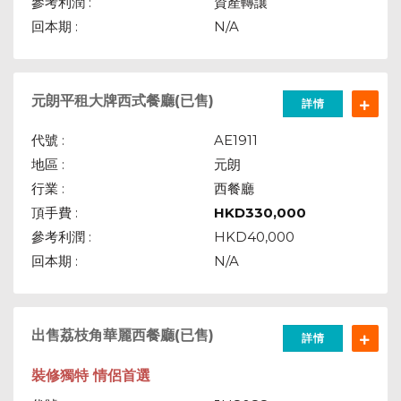
參考利潤 :
資產轉讓
回本期 :
N/A
元朗平租大牌西式餐廳(已售)
詳情
代號 :
AE1911
地區 :
元朗
行業 :
西餐廳
頂手費 :
HKD
330,000
參考利潤 :
HKD40,000
回本期 :
N/A
出售荔枝角華麗西餐廳(已售)
詳情
裝修獨特 情侶首選