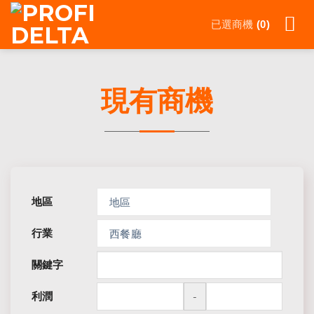
Skip
to
已選商機
0
content
現有商機
地區
地區
行業
西餐廳
關鍵字
利潤
-