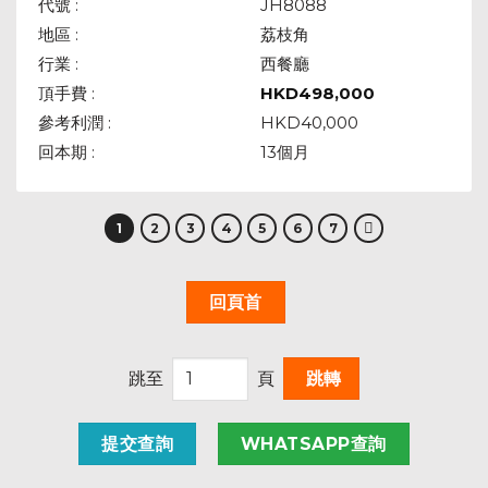
代號 :
JH8088
地區 :
荔枝角
行業 :
西餐廳
頂手費 :
HKD
498,000
參考利潤 :
HKD40,000
回本期 :
13個月
1
2
3
4
5
6
7
回頁首
跳至
頁
提交查詢
WHATSAPP查詢