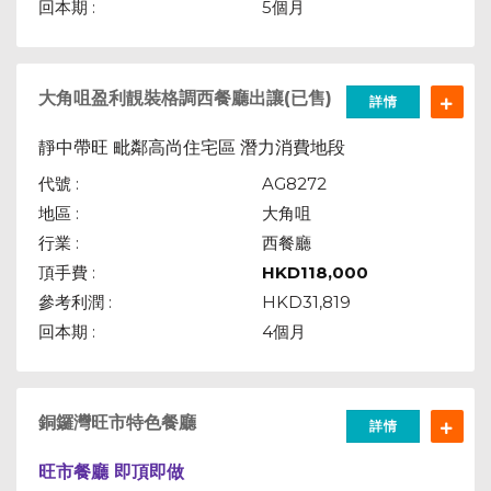
回本期 :
5個月
大角咀盈利靚裝格調西餐廳出讓(已售)
詳情
靜中帶旺
潛力消費地段
毗鄰高尚住宅區
代號 :
AG8272
地區 :
大角咀
行業 :
西餐廳
頂手費 :
HKD
118,000
參考利潤 :
HKD31,819
回本期 :
4個月
銅鑼灣旺市特色餐廳
詳情
旺市餐廳 即頂即做