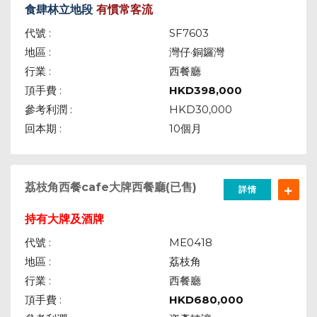
食肆林立地段
有慣常客流
代號 :
SF7603
地區 :
灣仔·銅鑼灣
行業 :
西餐廳
頂手費 :
HKD
398,000
參考利潤 :
HKD30,000
回本期 :
10個月
荔枝角西餐cafe大牌西餐廳(已售)
詳情
持有大牌及酒牌
代號 :
ME0418
地區 :
荔枝角
行業 :
西餐廳
頂手費 :
HKD
680,000