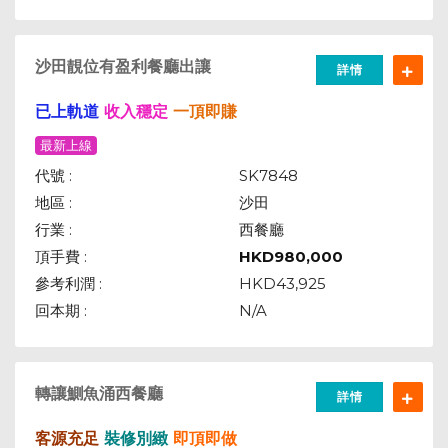
沙田靚位有盈利餐廳出讓
詳情
已上軌道
收入穩定
一頂即賺
最新上線
代號 :
SK7848
地區 :
沙田
行業 :
西餐廳
頂手費 :
HKD
980,000
參考利潤 :
HKD43,925
回本期 :
N/A
轉讓鰂魚涌西餐廳
詳情
客源充足
裝修別緻
即頂即做