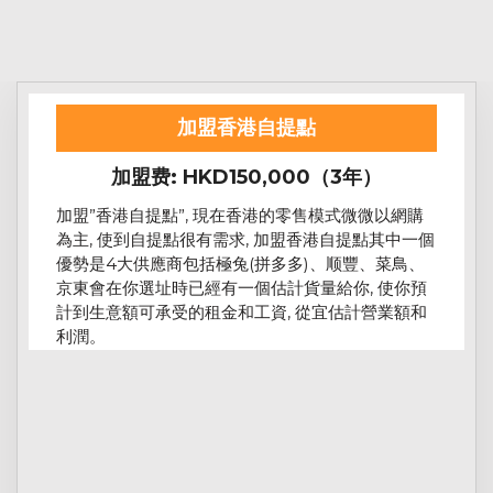
加盟香港自提點
加盟费: HKD150,000（3年）
加盟”香港自提點”, 現在香港的零售模式微微以網購
為主, 使到自提點很有需求, 加盟香港自提點其中一個
優勢是4大供應商包括極兔(拼多多)、顺豐、菜鳥、
京東會在你選址時已經有一個估計貨量給你, 使你預
計到生意額可承受的租金和工資, 從宜估計營業額和
利潤。