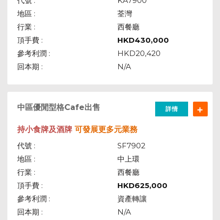
代號 :
KA7900
地區 :
荃灣
行業 :
西餐廳
頂手費 :
HKD
430,000
參考利潤 :
HKD20,420
回本期 :
N/A
中區優閒型格Cafe出售
詳情
持小食牌及酒牌
可發展更多元業務
代號 :
SF7902
地區 :
中上環
行業 :
西餐廳
頂手費 :
HKD
625,000
參考利潤 :
資產轉讓
回本期 :
N/A