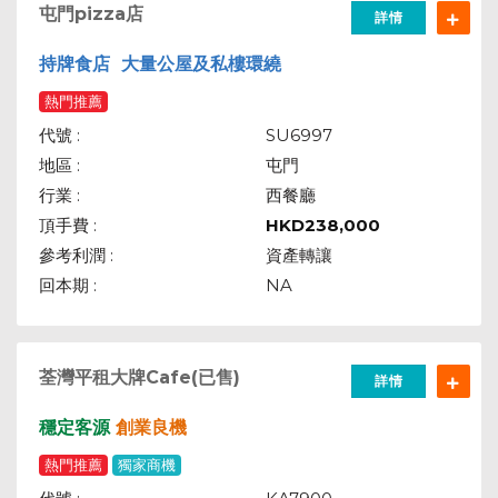
屯門pizza店
詳情
持牌食店 大量公屋及私樓環繞
熱門推薦
代號 :
SU6997
地區 :
屯門
行業 :
西餐廳
頂手費 :
HKD
238,000
參考利潤 :
資產轉讓
回本期 :
NA
荃灣平租大牌Cafe(已售)
詳情
穩定客源
創業良機
熱門推薦
獨家商機