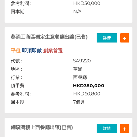
參考利潤 :
HKD30,000
回本期 :
N/A
葵涌工商區穩定生意餐廳出讓(已售)
詳情
平租
即頂即做
創業首選
代號 :
SA9220
地區 :
葵涌
行業 :
西餐廳
頂手費 :
HKD
350,000
參考利潤 :
HKD60,800
回本期 :
7個月
銅鑼灣樓上西餐廳出讓(已售)
詳情